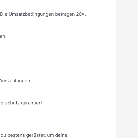
t. Die Umsatzbedingungen betragen 20×.
en.
 Auszahlungen.
erschutz garantiert.
t du bestens gerüstet, um deine