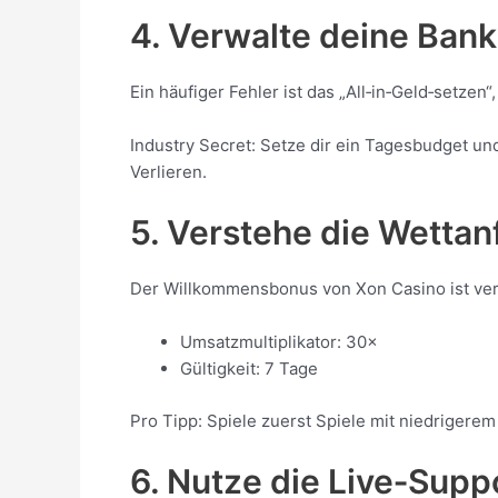
4. Verwalte deine Bankr
Ein häufiger Fehler ist das „All‑in‑Geld‑setzen
Industry Secret: Setze dir ein Tagesbudget und 
Verlieren.
5. Verstehe die Wettan
Der Willkommensbonus von Xon Casino ist verl
Umsatzmultiplikator: 30×
Gültigkeit: 7 Tage
Pro Tipp: Spiele zuerst Spiele mit niedrigerem
6. Nutze die Live‑Supp