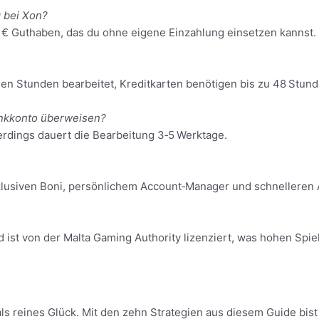
g bei Xon?
 10 € Guthaben, das du ohne eigene Einzahlung einsetzen kanns
en Stunden bearbeitet, Kreditkarten benötigen bis zu 48 Stund
ankkonto überweisen?
erdings dauert die Bearbeitung 3‑5 Werktage.
xklusiven Boni, persönlichem Account‑Manager und schnelleren
 ist von der Malta Gaming Authority lizenziert, was hohen Spiel
ls reines Glück. Mit den zehn Strategien aus diesem Guide bis