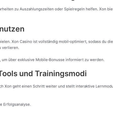
arheiten zu Auszahlungszeiten oder Spielregeln helfen. Xon biet
 nutzen
pielen. Xon Casino ist vollständig mobil‑optimiert, sodass du 
 verlieren.
, um über exklusive Mobile‑Bonusse informiert zu werden.
‑Tools und Trainingsmodi
 Xon geht einen Schritt weiter und stellt interaktive Lernmodul
he Erfolgsanalyse.