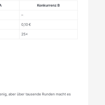
A
Konkurrenz B
–
0,10 €
25×
 wenig, aber über tausende Runden macht es