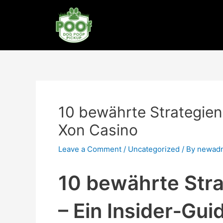
10 bewährte Strategien 
Xon Casino
Leave a Comment
/
Uncategorized
/ By
newad
10 bewährte Stra
– Ein Insider‑Gui