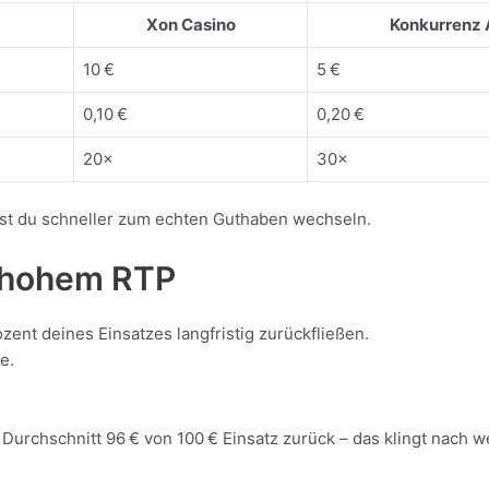
Xon Casino
Konkurrenz 
10 €
5 €
0,10 €
0,20 €
20×
30×
st du schneller zum echten Guthaben wechseln.
t hohem RTP
ozent deines Einsatzes langfristig zurückfließen.
e.
 Durchschnitt 96 € von 100 € Einsatz zurück – das klingt nach