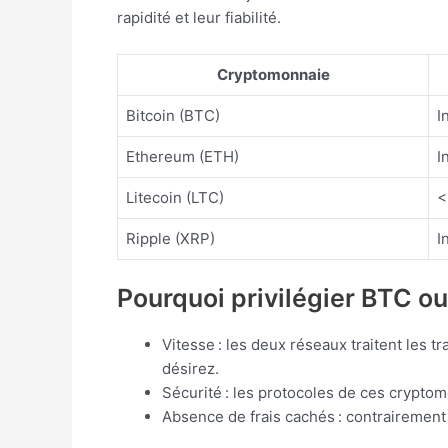
rapidité et leur fiabilité.
Cryptomonnaie
Bitcoin (BTC)
I
Ethereum (ETH)
I
Litecoin (LTC)
<
Ripple (XRP)
I
Pourquoi privilégier BTC o
Vitesse : les deux réseaux traitent les 
désirez.
Sécurité : les protocoles de ces cryptom
Absence de frais cachés : contrairement