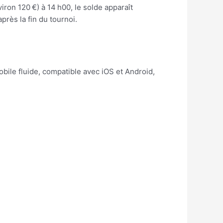
ron 120 €) à 14 h00, le solde apparaît
près la fin du tournoi.
bile fluide, compatible avec iOS et Android,