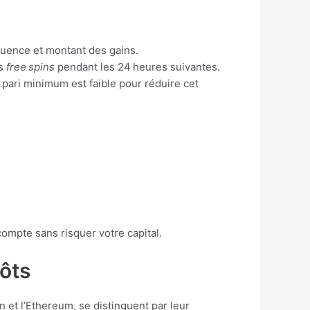
équence et montant des gains.
os
free spins
pendant les 24 heures suivantes.
 pari minimum est faible pour réduire cet
compte sans risquer votre capital.
ôts
n et l’Ethereum, se distinguent par leur