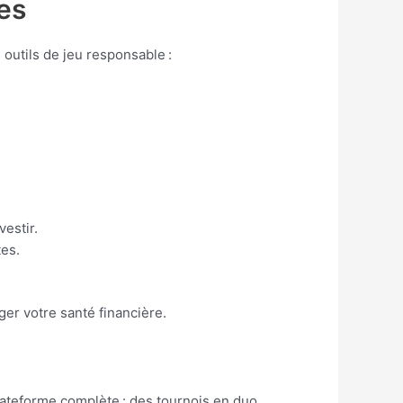
les
s outils de jeu responsable :
estir.
tes.
er votre santé financière.
ateforme complète : des tournois en duo