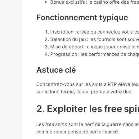
Bonus exclusifs : le casino offre des
free
Fonctionnement typique
Inscription : créez ou connectez votre c
Selection du jeu : les tournois sont so
Mise de départ : chaque joueur mise le m
Progression : les performances de chaq
Astuce clé
Concentrez-vous sur les slots à RTP élevé (ex.
sur le long terme, ce qui profite à votre duo.
2. Exploiter les free s
Les
free spins
sont le nerf de la guerre dans 
comme récompense de performance.