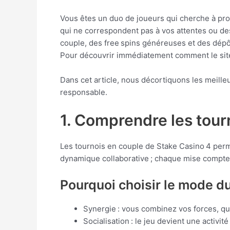
Vous êtes un duo de joueurs qui cherche à prof
qui ne correspondent pas à vos attentes ou des
couple, des free spins généreuses et des dépô
Pour découvrir immédiatement comment le site s
Dans cet article, nous décortiquons les meille
responsable.
1. Comprendre les tour
Les tournois en couple de Stake Casino 4 perm
dynamique collaborative ; chaque mise compte
Pourquoi choisir le mode d
Synergie : vous combinez vos forces, qu
Socialisation : le jeu devient une activit