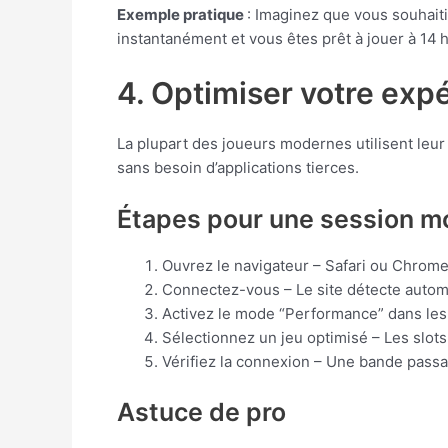
Exemple pratique
: Imaginez que vous souhaiti
instantanément et vous êtes prêt à jouer à 14 h1
4. Optimiser votre expé
La plupart des joueurs modernes utilisent leu
sans besoin d’applications tierces.
Étapes pour une session mo
Ouvrez le navigateur – Safari ou Chrome
Connectez-vous – Le site détecte autom
Activez le mode “Performance” dans le
Sélectionnez un jeu optimisé – Les slo
Vérifiez la connexion – Une bande passan
Astuce de pro