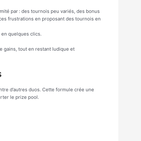
mité par : des tournois peu variés, des bonus
ces frustrations en proposant des tournois en
e en quelques clics.
 gains, tout en restant ludique et
s
ntre d’autres duos. Cette formule crée une
er le prize pool.