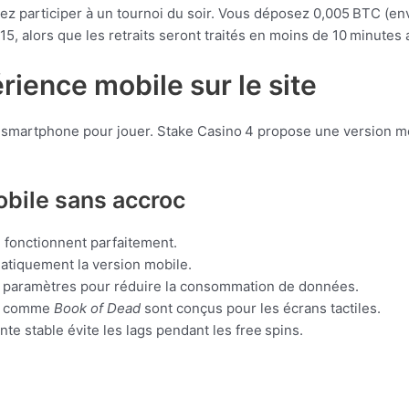
ez participer à un tournoi du soir. Vous déposez 0,005 BTC (envi
5, alors que les retraits seront traités en moins de 10 minutes a
rience mobile sur le site
r smartphone pour jouer. Stake Casino 4 propose une version mo
bile sans accroc
 fonctionnent parfaitement.
atiquement la version mobile.
s paramètres pour réduire la consommation de données.
ts comme
Book of Dead
sont conçus pour les écrans tactiles.
te stable évite les lags pendant les free spins.