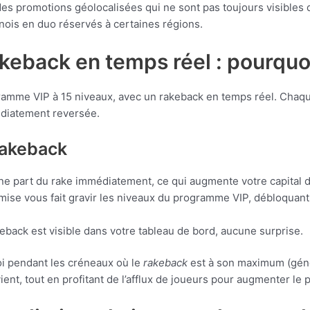
des promotions géolocalisées qui ne sont pas toujours visibles 
nois en duo réservés à certaines régions.
keback en temps réel : pourquo
amme VIP à 15 niveaux, avec un rakeback en temps réel. Chaqu
édiatement reversée.
rakeback
une part du rake immédiatement, ce qui augmente votre capital d
mise vous fait gravir les niveaux du programme VIP, débloquan
keback est visible dans votre tableau de bord, aucune surprise.
oi pendant les créneaux où le
rakeback
est à son maximum (géné
ent, tout en profitant de l’afflux de joueurs pour augmenter le p