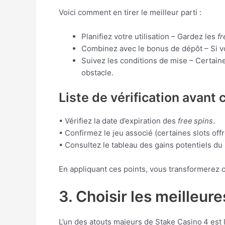
Voici comment en tirer le meilleur parti :
Planifiez votre utilisation – Gardez les
fr
Combinez avec le bonus de dépôt – Si v
Suivez les conditions de mise – Certain
obstacle.
Liste de vérification avant
• Vérifiez la date d’expiration des
free spins
.
• Confirmez le jeu associé (certaines slots off
• Consultez le tableau des gains potentiels du 
En appliquant ces points, vous transformerez c
3. Choisir les meilleu
L’un des atouts majeurs de Stake Casino 4 est l