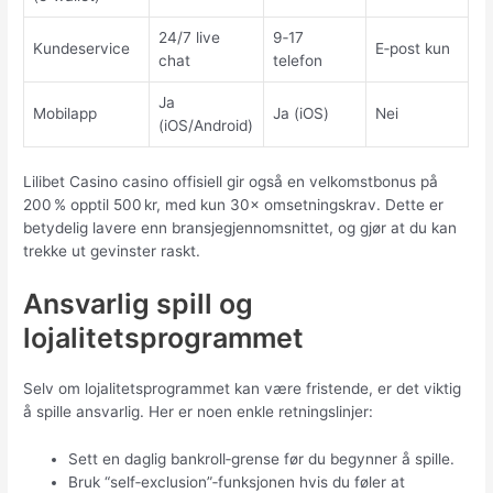
24/7 live
9‑17
Kundeservice
E‑post kun
chat
telefon
Ja
Mobilapp
Ja (iOS)
Nei
(iOS/Android)
Lilibet Casino casino offisiell gir også en velkomstbonus på
200 % opptil 500 kr, med kun 30× omsetningskrav. Dette er
betydelig lavere enn bransjegjennomsnittet, og gjør at du kan
trekke ut gevinster raskt.
Ansvarlig spill og
lojalitetsprogrammet
Selv om lojalitetsprogrammet kan være fristende, er det viktig
å spille ansvarlig. Her er noen enkle retningslinjer:
Sett en daglig bankroll‑grense før du begynner å spille.
Bruk “self‑exclusion”‑funksjonen hvis du føler at