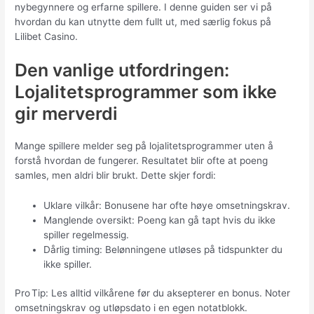
nybegynnere og erfarne spillere. I denne guiden ser vi på
hvordan du kan utnytte dem fullt ut, med særlig fokus på
Lilibet Casino.
Den vanlige utfordringen:
Lojalitetsprogrammer som ikke
gir merverdi
Mange spillere melder seg på lojalitetsprogrammer uten å
forstå hvordan de fungerer. Resultatet blir ofte at poeng
samles, men aldri blir brukt. Dette skjer fordi:
Uklare vilkår: Bonusene har ofte høye omsetningskrav.
Manglende oversikt: Poeng kan gå tapt hvis du ikke
spiller regelmessig.
Dårlig timing: Belønningene utløses på tidspunkter du
ikke spiller.
Pro Tip: Les alltid vilkårene før du aksepterer en bonus. Noter
omsetningskrav og utløpsdato i en egen notatblokk.