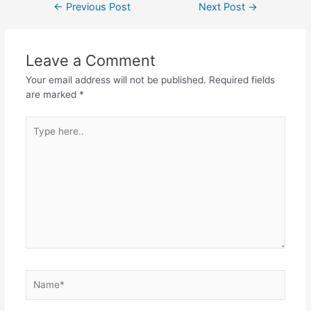
←
Previous Post
Next Post
→
Leave a Comment
Your email address will not be published.
Required fields
are marked
*