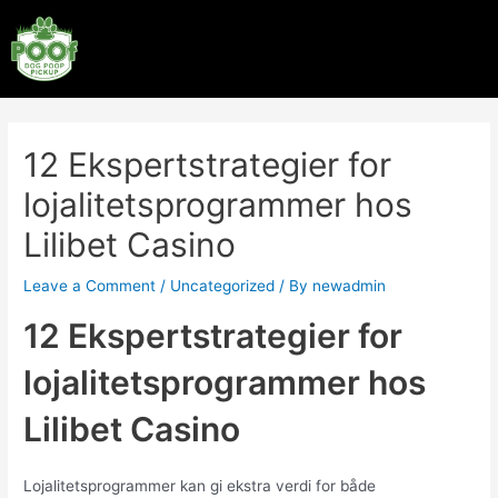
12 Ekspertstrategier for
lojalitetsprogrammer hos
Lilibet Casino
Leave a Comment
/
Uncategorized
/ By
newadmin
12 Ekspertstrategier for
lojalitetsprogrammer hos
Lilibet Casino
Lojalitetsprogrammer kan gi ekstra verdi for både