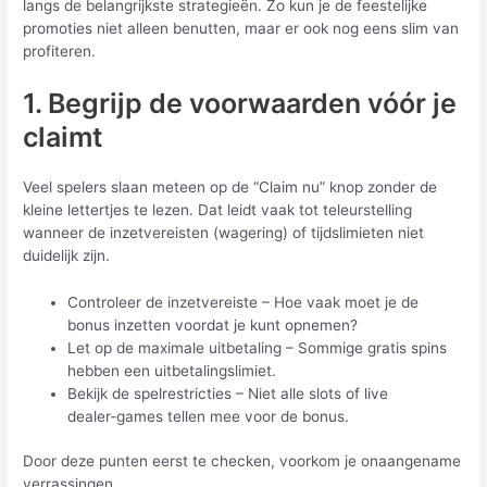
langs de belangrijkste strategieën. Zo kun je de feestelijke
promoties niet alleen benutten, maar er ook nog eens slim van
profiteren.
1. Begrijp de voorwaarden vóór je
claimt
Veel spelers slaan meteen op de “Claim nu” knop zonder de
kleine lettertjes te lezen. Dat leidt vaak tot teleurstelling
wanneer de inzetvereisten (wagering) of tijdslimieten niet
duidelijk zijn.
Controleer de inzetvereiste – Hoe vaak moet je de
bonus inzetten voordat je kunt opnemen?
Let op de maximale uitbetaling – Sommige gratis spins
hebben een uitbetalingslimiet.
Bekijk de spelrestricties – Niet alle slots of live
dealer‑games tellen mee voor de bonus.
Door deze punten eerst te checken, voorkom je onaangename
verrassingen.