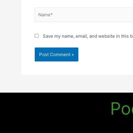
Save my name, email, and website in this b
Po