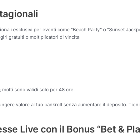
tagionali
ionali esclusivi per eventi come “Beach Party” o “Sunset Jackpo
ri gratuiti o moltiplicatori di vincita.
 molti sono validi solo per 48 ore.
gere valore al tuo bankroll senza aumentare il deposito. Tieni 
sse Live con il Bonus “Bet & Pl