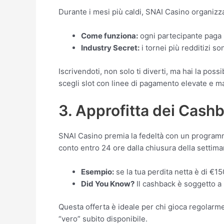
Durante i mesi più caldi, SNAI Casino organizz
Come funziona:
ogni partecipante paga 
Industry Secret:
i tornei più redditizi s
Iscrivendoti, non solo ti diverti, ma hai la pos
scegli slot con linee di pagamento elevate e m
3. Approfitta dei Cash
SNAI Casino premia la fedeltà con un programma
conto entro 24 ore dalla chiusura della settima
Esempio:
se la tua perdita netta è di €15
Did You Know?
Il cashback è soggetto a 
Questa offerta è ideale per chi gioca regolarme
“vero” subito disponibile.