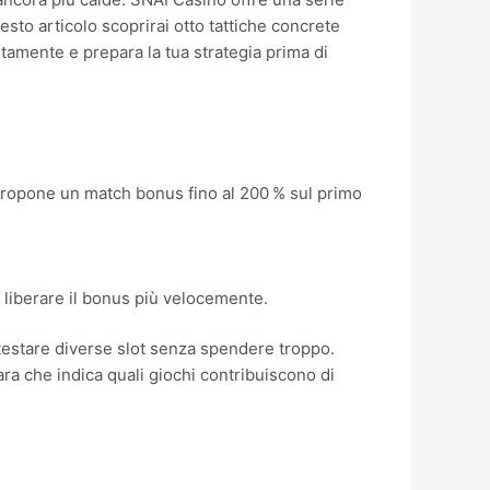
esto articolo scoprirai otto tattiche concrete
entamente e prepara la tua strategia prima di
 propone un match bonus fino al 200 % sul primo
r liberare il bonus più velocemente.
 testare diverse slot senza spendere troppo.
ara che indica quali giochi contribuiscono di