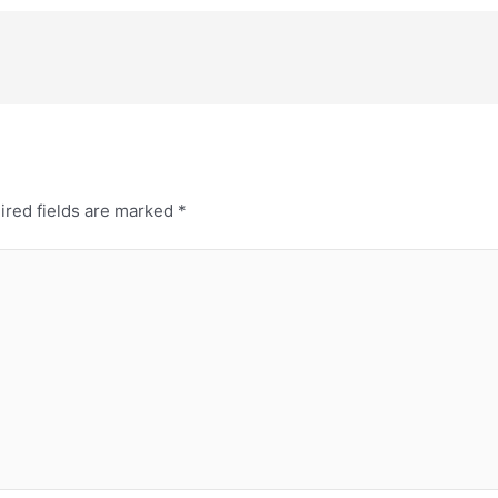
ired fields are marked
*