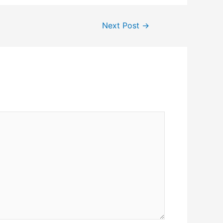
Next Post
→