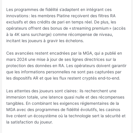
Les programmes de fidélité s’adaptent en intégrant ces
innovations : les membres Platine reçoivent des filtres RA
exclusifs et des crédits de pari en temps réel. De plus, les
opérateurs offrent des bonus de « streaming premium » (accès
à la 4K sans surcharge) comme récompense de niveau,
incitant les joueurs à gravir les échelons.
Ces avancées restent encadrées par la MGA, qui a publié en
mars 2024 une mise à jour de ses lignes directrices sur la
protection des données en RA. Les opérateurs doivent garantir
que les informations personnelles ne sont pas capturées par
les dispositifs AR et que les flux restent cryptés end‑to‑end.
Les attentes des joueurs sont claires : ils recherchent une
immersion totale, une latence quasi nulle et des récompenses
tangibles. En combinant les exigences réglementaires de la
MGA avec des programmes de fidélité évolutifs, les casinos
live créent un écosystème où la technologie sert la sécurité et
la satisfaction du joueur.