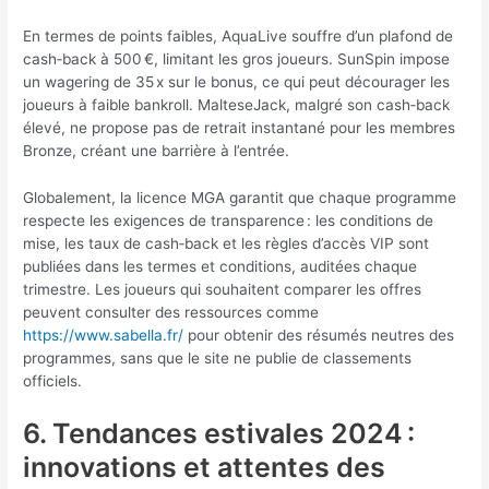
En termes de points faibles, AquaLive souffre d’un plafond de
cash‑back à 500 €, limitant les gros joueurs. SunSpin impose
un wagering de 35 x sur le bonus, ce qui peut décourager les
joueurs à faible bankroll. MalteseJack, malgré son cash‑back
élevé, ne propose pas de retrait instantané pour les membres
Bronze, créant une barrière à l’entrée.
Globalement, la licence MGA garantit que chaque programme
respecte les exigences de transparence : les conditions de
mise, les taux de cash‑back et les règles d’accès VIP sont
publiées dans les termes et conditions, auditées chaque
trimestre. Les joueurs qui souhaitent comparer les offres
peuvent consulter des ressources comme
https://www.sabella.fr/
pour obtenir des résumés neutres des
programmes, sans que le site ne publie de classements
officiels.
6. Tendances estivales 2024 :
innovations et attentes des