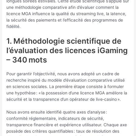
longues soirées estivales. Cette étude scientifique s’appuie sur
une méthodologie comparative afin d’évaluer comment la
licence MGA influence la qualité du streaming live, la latence,
la sécurité des paiements et l’efficacité des programmes de
fidélité.
1. Méthodologie scientifique de
l’évaluation des licences iGaming
– 340 mots
Pour garantir l’objectivité, nous avons adopté un cadre de
recherche inspiré du modèle d’évaluation comparative utilisé
en sciences sociales. La première étape consiste à formuler
une hypothèse : « la possession d’une licence MGA améliore la
sécurité et la transparence d’un opérateur de live‑casino ».
Nous avons ensuite identifié quatre axes d’analyse :
conformité réglementaire, indicateurs de sécurité,
transparence financière et expérience utilisateur. Chaque axe
possède des critères quantifiables : taux de résolution des