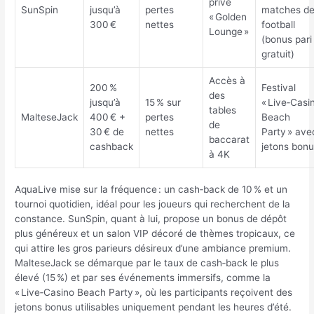
privé
SunSpin
jusqu’à
pertes
matches d
« Golden
300 €
nettes
football
Lounge »
(bonus pari
gratuit)
Accès à
200 %
Festival
des
jusqu’à
15 % sur
« Live‑Casi
tables
MalteseJack
400 € +
pertes
Beach
de
30 € de
nettes
Party » ave
baccarat
cashback
jetons bon
à 4K
AquaLive mise sur la fréquence : un cash‑back de 10 % et un
tournoi quotidien, idéal pour les joueurs qui recherchent de la
constance. SunSpin, quant à lui, propose un bonus de dépôt
plus généreux et un salon VIP décoré de thèmes tropicaux, ce
qui attire les gros parieurs désireux d’une ambiance premium.
MalteseJack se démarque par le taux de cash‑back le plus
élevé (15 %) et par ses événements immersifs, comme la
« Live‑Casino Beach Party », où les participants reçoivent des
jetons bonus utilisables uniquement pendant les heures d’été.