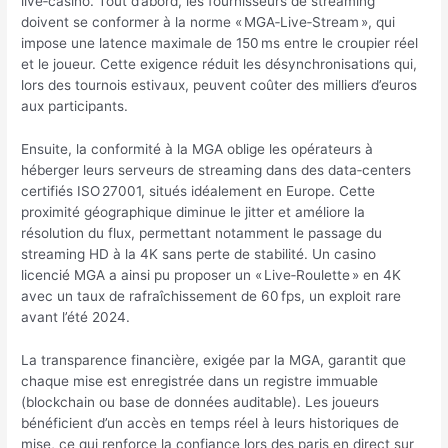
live‑casino. Tout d’abord, les fournisseurs de streaming
doivent se conformer à la norme « MGA‑Live‑Stream », qui
impose une latence maximale de 150 ms entre le croupier réel
et le joueur. Cette exigence réduit les désynchronisations qui,
lors des tournois estivaux, peuvent coûter des milliers d’euros
aux participants.
Ensuite, la conformité à la MGA oblige les opérateurs à
héberger leurs serveurs de streaming dans des data‑centers
certifiés ISO 27001, situés idéalement en Europe. Cette
proximité géographique diminue le jitter et améliore la
résolution du flux, permettant notamment le passage du
streaming HD à la 4K sans perte de stabilité. Un casino
licencié MGA a ainsi pu proposer un « Live‑Roulette » en 4K
avec un taux de rafraîchissement de 60 fps, un exploit rare
avant l’été 2024.
La transparence financière, exigée par la MGA, garantit que
chaque mise est enregistrée dans un registre immuable
(blockchain ou base de données auditable). Les joueurs
bénéficient d’un accès en temps réel à leurs historiques de
mise, ce qui renforce la confiance lors des paris en direct sur