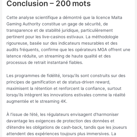
Conclusion – 200 mots
Cette analyse scientifique a démontré que la licence Malta
Gaming Authority constitue un gage de sécurité, de
transparence et de stabilité juridique, particulièrement
pertinent pour les live‑casinos estivaux. La méthodologie
rigoureuse, basée sur des indicateurs mesurables et des
audits fréquents, confirme que les opérateurs MGA offrent une
latence réduite, un streaming de haute qualité et des
processus de retrait instantané fiables.
Les programmes de fidélité, lorsqu’ils sont construits sur des
principes de gamification et de status‑driven reward,
maximisent la rétention et renforcent la confiance, surtout
lorsqu’ils intègrent les innovations estivales comme la réalité
augmentée et le streaming 4K.
À l’issue de l’été, les régulateurs envisagent d’harmoniser
davantage les exigences de protection des données et
d’étendre les obligations de cash‑back, tandis que les joueurs
attendent des expériences toujours plus immersives. La