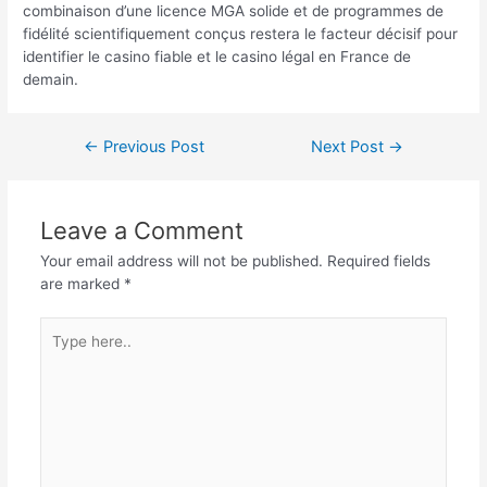
combinaison d’une licence MGA solide et de programmes de
fidélité scientifiquement conçus restera le facteur décisif pour
identifier le casino fiable et le casino légal en France de
demain.
←
Previous Post
Next Post
→
Leave a Comment
Your email address will not be published.
Required fields
are marked
*