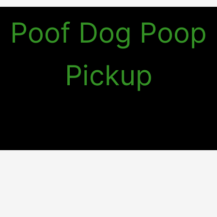
Poof Dog Poop
Pickup