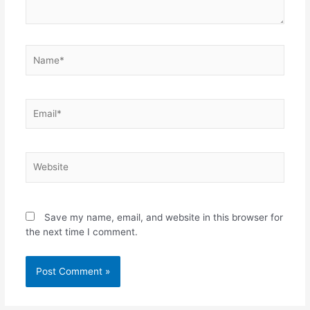
Save my name, email, and website in this browser for
the next time I comment.