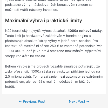
podstatné výhry, následovaných bonusovým rundem se
možností vrátit násobky investice.
Maximální výhra i praktické limity
Náš teoretický nejvyšší výnos dosahuje
4000x celkové sázky
.
Tento limit je hardwarově zakódován v herním enginu a
představuje absolutní strop výhry v jedné herní session. Pro
kontext: při maximální sázce 250 € to znamená potenciální win
1 000 000 €, což je ve praxi omezeno maximálními výplatními
stropy konkrétního casina.
Během vývoje jsme provedli rozsáhlé simulace potvrzující, že
zisky přesahující 1000x sázku se vyskytují přibližně jednou na
2,5 miliónu spinů. To hru zařazuje mezi automaty se extrémním
potenciálem, ale rovněž s reálným očekáváním běžných
hráčů.
←
Previous Post
Next Post
→