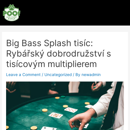
Big Bass Splash tisíc:
Rybářský dobrodružství s
tisícovým multiplierem
Leave a Comment
/
Uncategorized
/ By
newadmin