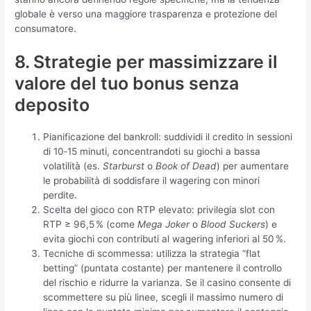
globale è verso una maggiore trasparenza e protezione del
consumatore.
8. Strategie per massimizzare il
valore del tuo bonus senza
deposito
Pianificazione del bankroll: suddividi il credito in sessioni
di 10‑15 minuti, concentrandoti su giochi a bassa
volatilità (es.
Starburst
o
Book of Dead
) per aumentare
le probabilità di soddisfare il wagering con minori
perdite.
Scelta del gioco con RTP elevato: privilegia slot con
RTP ≥ 96,5 % (come
Mega Joker
o
Blood Suckers
) e
evita giochi con contributi al wagering inferiori al 50 %.
Tecniche di scommessa: utilizza la strategia “flat
betting” (puntata costante) per mantenere il controllo
del rischio e ridurre la varianza. Se il casino consente di
scommettere su più linee, scegli il massimo numero di