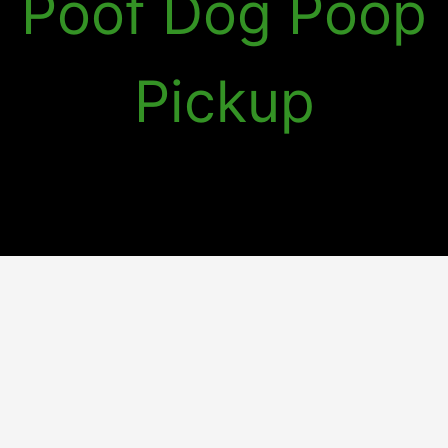
Poof Dog Poop
Pickup