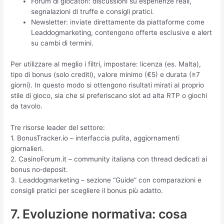
Forum di giocatori: discussioni su esperienze reali,
segnalazioni di truffe e consigli pratici.
Newsletter: inviate direttamente da piattaforme come
Leaddogmarketing, contengono offerte esclusive e alert
su cambi di termini.
Per utilizzare al meglio i filtri, impostare: licenza (es. Malta),
tipo di bonus (solo crediti), valore minimo (€5) e durata (≥7
giorni). In questo modo si ottengono risultati mirati al proprio
stile di gioco, sia che si preferiscano slot ad alta RTP o giochi
da tavolo.
Tre risorse leader del settore:
1. BonusTracker.io – interfaccia pulita, aggiornamenti
giornalieri.
2. CasinoForum.it – community italiana con thread dedicati ai
bonus no‑deposit.
3. Leaddogmarketing – sezione “Guide” con comparazioni e
consigli pratici per scegliere il bonus più adatto.
7. Evoluzione normativa: cosa