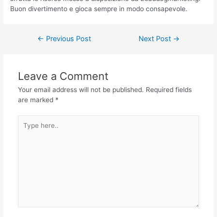
Buon divertimento e gioca sempre in modo consapevole.
←
Previous Post
Next Post
→
Leave a Comment
Your email address will not be published.
Required fields
are marked
*