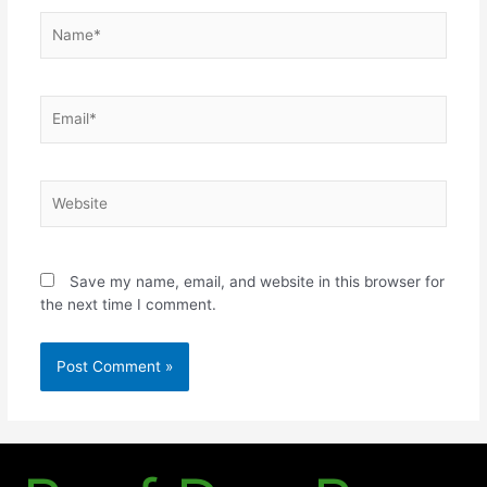
Save my name, email, and website in this browser for
the next time I comment.