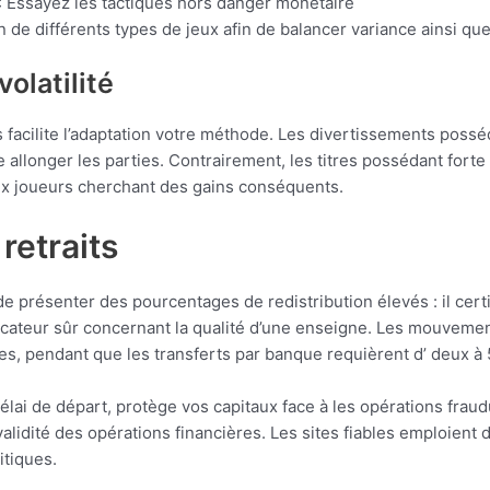
: Essayez les tactiques hors danger monétaire
n de différents types de jeux afin de balancer variance ainsi que
olatilité
 facilite l’adaptation votre méthode. Les divertissements possé
 de allonger les parties. Contrairement, les titres possédant for
x joueurs cherchant des gains conséquents.
 retraits
e présenter des pourcentages de redistribution élevés : il certif
dicateur sûr concernant la qualité d’une enseigne. Les mouvem
s, pendant que les transferts par banque requièrent d’ deux à 5
 délai de départ, protège vos capitaux face à les opérations fra
validité des opérations financières. Les sites fiables emploient
itiques.