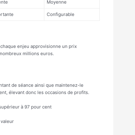
ente
Moyenne
rtante
Configurable
ur chaque enjeu approvisionne un prix
 nombreux millions euros.
ontant de séance ainsi que maintenez-le
nt, élevant donc les occasions de profits.
 supérieur à 97 pour cent
 valeur