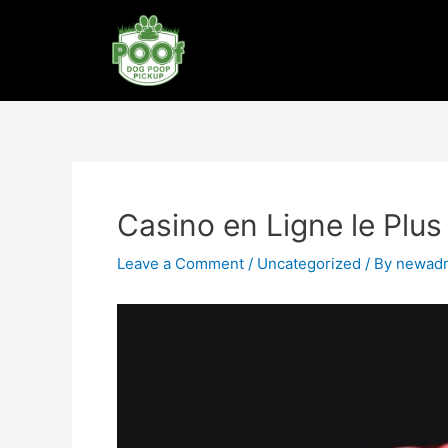
Casino en Ligne le Plu
Leave a Comment
/
Uncategorized
/ By
newad