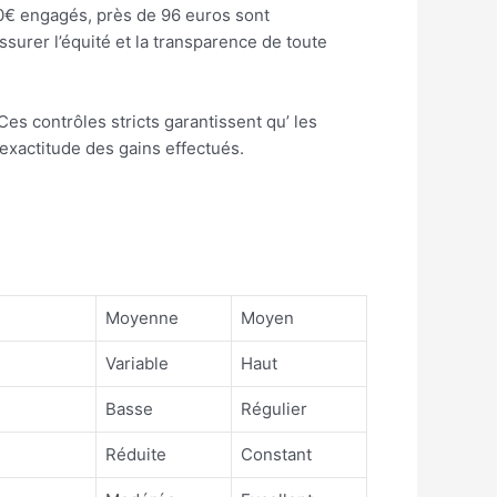
00€ engagés, près de 96 euros sont
ssurer l’équité et la transparence de toute
Ces contrôles stricts garantissent qu’ les
exactitude des gains effectués.
Moyenne
Moyen
Variable
Haut
Basse
Régulier
Réduite
Constant