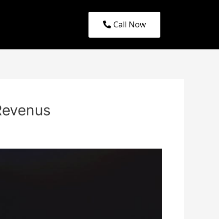
Call Now
 Revenus