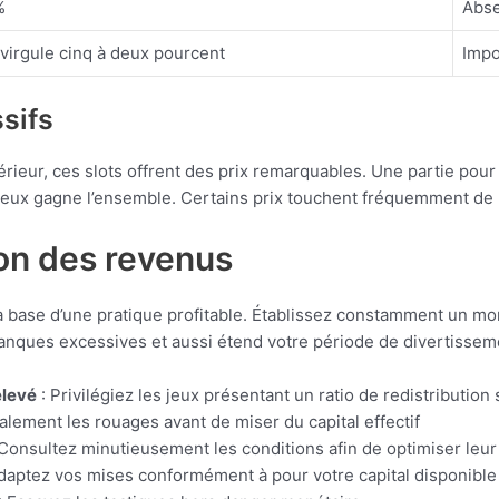
%
Abs
 virgule cinq à deux pourcent
Impo
sifs
férieur, ces slots offrent des prix remarquables. Une partie po
nceux gagne l’ensemble. Certains prix touchent fréquemment de
ion des revenus
la base d’une pratique profitable. Établissez constamment un m
anques excessives et aussi étend votre période de divertisseme
élevé
: Privilégiez les jeux présentant un ratio de redistribution
lement les rouages avant de miser du capital effectif
Consultez minutieusement les conditions afin de optimiser leur
daptez vos mises conformément à pour votre capital disponible