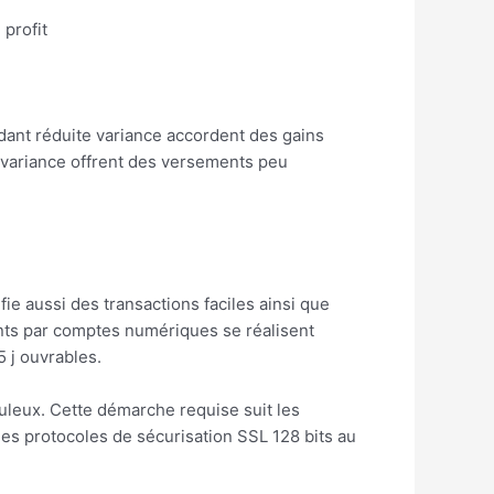
 profit
dant réduite variance accordent des gains
te variance offrent des versements peu
ie aussi des transactions faciles ainsi que
ents par comptes numériques se réalisent
 j ouvrables.
uduleux. Cette démarche requise suit les
 des protocoles de sécurisation SSL 128 bits au