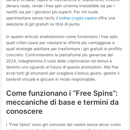
denaro reale, rende i free spin un’arma irresistibile sia per i
neofiti sia per i giocatori più esperti. Per chi vuole
sperimentare senza rischi, il
online crypto casino
offre una
selezione di giri gratuiti su titoli di punta.
In questo articolo analizzeremo come funzionano i free spin,
quali criteri usare per valutare le offerte più vantaggiose e
quali strategie adottare per trasformare i giri gratuiti in profitto
concreto. Confronteremo le piattaforme più generose del
2024, indagheremo il ruolo delle criptovalute nei bonus e
daremo uno sguardo al futuro di queste promozioni. Alla fine
avrai tutti gli strumenti per scegliere il bonus giusto, gestire il
bankroll virtuale e giocare in modo responsabile.
Come funzionano i “Free Spins”:
meccaniche di base e termini da
conoscere
I “Free Spins” sono giri concessi dal casinò senza alcun costo