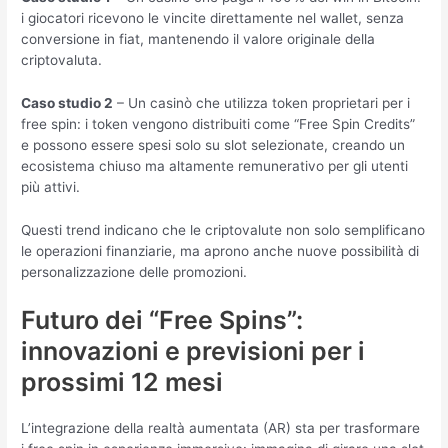
i giocatori ricevono le vincite direttamente nel wallet, senza
conversione in fiat, mantenendo il valore originale della
criptovaluta.
Caso studio 2
– Un casinò che utilizza token proprietari per i
free spin: i token vengono distribuiti come “Free Spin Credits”
e possono essere spesi solo su slot selezionate, creando un
ecosistema chiuso ma altamente remunerativo per gli utenti
più attivi.
Questi trend indicano che le criptovalute non solo semplificano
le operazioni finanziarie, ma aprono anche nuove possibilità di
personalizzazione delle promozioni.
Futuro dei “Free Spins”:
innovazioni e previsioni per i
prossimi 12 mesi
L’integrazione della realtà aumentata (AR) sta per trasformare