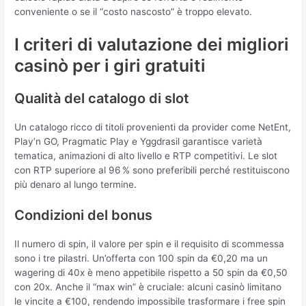
conveniente o se il “costo nascosto” è troppo elevato.
I criteri di valutazione dei migliori
casinò per i giri gratuiti
Qualità del catalogo di slot
Un catalogo ricco di titoli provenienti da provider come NetEnt,
Play’n GO, Pragmatic Play e Yggdrasil garantisce varietà
tematica, animazioni di alto livello e RTP competitivi. Le slot
con RTP superiore al 96 % sono preferibili perché restituiscono
più denaro al lungo termine.
Condizioni del bonus
Il numero di spin, il valore per spin e il requisito di scommessa
sono i tre pilastri. Un’offerta con 100 spin da €0,20 ma un
wagering di 40x è meno appetibile rispetto a 50 spin da €0,50
con 20x. Anche il “max win” è cruciale: alcuni casinò limitano
le vincite a €100, rendendo impossibile trasformare i free spin