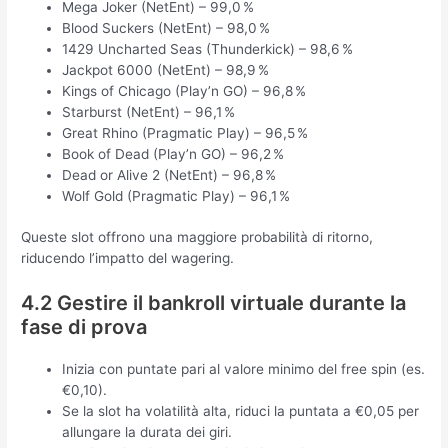
Mega Joker (NetEnt) – 99,0 %
Blood Suckers (NetEnt) – 98,0 %
1429 Uncharted Seas (Thunderkick) – 98,6 %
Jackpot 6000 (NetEnt) – 98,9 %
Kings of Chicago (Play’n GO) – 96,8 %
Starburst (NetEnt) – 96,1 %
Great Rhino (Pragmatic Play) – 96,5 %
Book of Dead (Play’n GO) – 96,2 %
Dead or Alive 2 (NetEnt) – 96,8 %
Wolf Gold (Pragmatic Play) – 96,1 %
Queste slot offrono una maggiore probabilità di ritorno,
riducendo l’impatto del wagering.
4.2 Gestire il bankroll virtuale durante la
fase di prova
Inizia con puntate pari al valore minimo del free spin (es.
€0,10).
Se la slot ha volatilità alta, riduci la puntata a €0,05 per
allungare la durata dei giri.