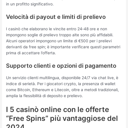
in un profitto significativo.
Velocità di payout e limiti di prelievo
I casinò che elaborano le vincite entro 24‑48 ore e non
impongono soglie di prelievo troppo alte sono più affidabili.
Alcuni operatori impongono un limite di €500 per i prelievi
derivanti da free spin; è importante verificare questi parametri
prima di accettare l’offerta.
Supporto clienti e opzioni di pagamento
Un servizio clienti multilingua, disponibile 24/7 via chat live, è
indice di serietà. Per i giocatori crypto, la presenza di wallet
come Bitcoin, Ethereum e Litecoin, oltre a metodi tradizionali,
amplia la flessibilità di deposito e prelievo.
I 5 casinò online con le offerte
“Free Spins” più vantaggiose del
2024