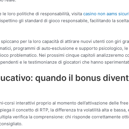
le loro politiche di responsabilità, visita
casino non aams sicur
rispettino gli standard di gioco responsabile, facilitando la scel
spiccano per la loro capacità di attirare nuovi utenti con giri gr
omatici, programmi di auto‑esclusione e supporto psicologico, l
l gioco problematico. Nei prossimi cinque capitoli analizzeremo
ndipendenti e le testimonianze di giocatori che hanno sperimentat
ucativo: quando il bonus divent
‑corsi interattivi proprio al momento dell’attivazione delle free s
ega il concetto di RTP, la differenza tra volatilità alta e bassa
ultipla verifica la comprensione: chi risponde correttamente otti
consigliato.