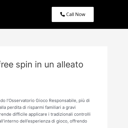
Call Now
ee spin in un alleato
ndo l’Osservatorio Gioco Responsabile, più di
a perdita di risparmi familiari a gravi
nde difficile applicare i tradizionali controlli
l’interno dell’esperienza di gioco, offrendo