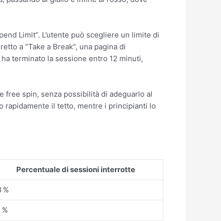
end Limit”. L’utente può scegliere un limite di
diretto a “Take a Break”, una pagina di
0 ha terminato la sessione entro 12 minuti,
e free spin, senza possibilità di adeguarlo al
 rapidamente il tetto, mentre i principianti lo
Percentuale di sessioni interrotte
8 %
 %