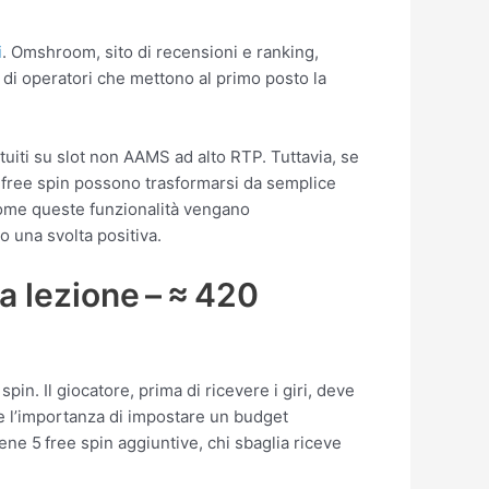
i
. Omshroom, sito di recensioni e ranking,
ta di operatori che mettono al primo posto la
atuiti su slot non AAMS ad alto RTP. Tuttavia, se
e free spin possono trasformarsi da semplice
 come queste funzionalità vengano
o una svolta positiva.
a lezione – ≈ 420
pin. Il giocatore, prima di ricevere i giri, deve
, e l’importanza di impostare un budget
ene 5 free spin aggiuntive, chi sbaglia riceve