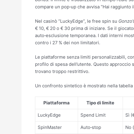
compare un pop‑up che avvisa “Hai raggiunto il 
Nel casinò “LuckyEdge”, le free spin su
Gonzo’
€ 10, € 20 o € 30 prima di iniziare. Se il giocat
auto‑esclusione temporanea. I dati interni mostr
contro i 27 % dei non limitatori.
Le piattaforme senza limiti personalizzabili, co
profilo di spesa dell’utente. Questo approccio s
trovano troppo restrittivo.
Un confronto sintetico è mostrato nella tabell
Piattaforma
Tipo di limite
LuckyEdge
Spend Limit
Sì (
SpinMaster
Auto‑stop
No (