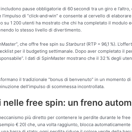
includono pause obbligatorie di 60 secondi tra un giro e l’altro
ce l’impulso di “click‑and‑win” e consente al cervello di elaborar
o su 1 200 utenti ha mostrato che chi ha completato il modulo e
enendo lo stesso livello di divertimento.
Master”, che offre free spin su
Starburst
(RTP = 96,1 %). L’offe
hecklist per il budgeting settimanale. Dopo aver completato il per
onsabile”. I dati di SpinMaster mostrano che il 32 % degli utent
rasformano il tradizionale “bonus di benvenuto” in un momento d
inuzione dell’impulso di scommessa incontrollata.
i nelle free spin: un freno auto
 meccanismo più diretto per contenere le perdite durante le free
 esempio € 20) che, una volta raggiunto, blocca automaticamente 
 una barra di stato: ogni perdita riduce il colore verde della barr