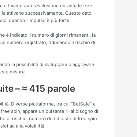
 attivano l’auto‑esclusione durante le free
he la attivano successivamente. Questo dato
oco, quando l’impulso è più forte.
e è indicato il numero di giorni rimanenti, la
a al numero registrato, riducendo il rischio di
ando la possibilità di sviluppare o aggravare
ueste misure.
ite – ≈ 415 parole
lità. Diverse piattaforme, tra cui “BetSafe” e
 free spin, appare un pulsante “Hai bisogno di
e di rischio: numero di richieste di free spin
ot ad alta volatilità).