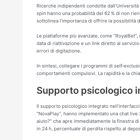
Ricerche indipendenti condotte dall’Università 
spin hanno una probabilità del 62 % di non rien
sottolinea l’importanza di offrire la possibilit
Le piattaforme più avanzate, come “RoyalBet”, m
data di riattivazione e un link diretto al serviz
errori di digitazione.
In sintesi, collegare i programmi di self‑exclus
comportamenti compulsivi. La rapidità e la chia
Supporto psicologico in
Il supporto psicologico integrato nell’interfacc
“NovaPlay”, hanno implementato una chat live 24
aiuto?” che apre immediatamente la finestra di 
in 24 h, percentuale di perdita rispetto al depos