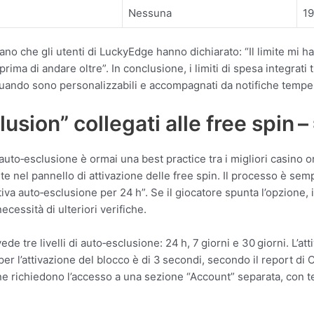
Nessuna
19
che gli utenti di LuckyEdge hanno dichiarato: “Il limite mi ha 
ima di andare oltre”. In conclusione, i limiti di spesa integrati
 quando sono personalizzabili e accompagnati da notifiche tempe
usion” collegati alle free spin –
 auto‑esclusione è ormai una best practice tra i migliori casino o
e nel pannello di attivazione delle free spin. Il processo è semp
tiva auto‑esclusione per 24 h”. Se il giocatore spunta l’opzione,
ecessità di ulteriori verifiche.
e tre livelli di auto‑esclusione: 24 h, 7 giorni e 30 giorni. L’a
per l’attivazione del blocco è di 3 secondi, secondo il report d
e richiedono l’accesso a una sezione “Account” separata, con te