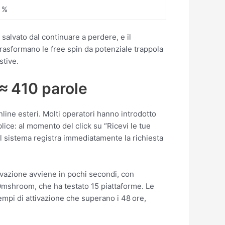
 %
salvato dal continuare a perdere, e il
 trasformano le free spin da potenziale trappola
stive.
 ≈ 410 parole
nline esteri. Molti operatori hanno introdotto
lice: al momento del click su “Ricevi le tue
 il sistema registra immediatamente la richiesta
ttivazione avviene in pochi secondi, con
i Omshroom, che ha testato 15 piattaforme. Le
mpi di attivazione che superano i 48 ore,