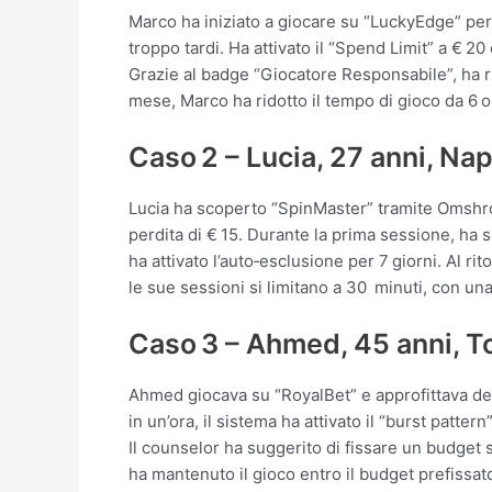
Marco ha iniziato a giocare su “LuckyEdge” per
troppo tardi. Ha attivato il “Spend Limit” a € 
Grazie al badge “Giocatore Responsabile”, ha ri
mese, Marco ha ridotto il tempo di gioco da 6 o
Caso 2 – Lucia, 27 anni, Nap
Lucia ha scoperto “SpinMaster” tramite Omshroo
perdita di € 15. Durante la prima sessione, ha s
ha attivato l’auto‑esclusione per 7 giorni. Al r
le sue sessioni si limitano a 30 minuti, con un
Caso 3 – Ahmed, 45 anni, T
Ahmed giocava su “RoyalBet” e approfittava d
in un’ora, il sistema ha attivato il “burst patte
Il counselor ha suggerito di fissare un budget s
ha mantenuto il gioco entro il budget prefissat