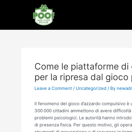
Come le piattaforme di 
per la ripresa dal gioc
Leave a Comment
/
Uncategorized
/ By
newad
Il fenomeno del gioco d’azzardo compulsivo è u
300 000 cittadini ammettono di avere difficoltà
problemi psicologici. Le autorità hanno introdott
di presenza fisica. Per questo motivo, gli oper
strumenti di prevenzione e di recupero in temp