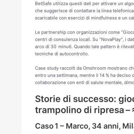
BetSafe utilizza questi dati per attivare un alg
che suggerisce di contattare la linea telefonic
scaricabile con esercizi di mindfulness e un ca
Le partnership con organizzazioni come “Gioco R
centri di consulenza locali. Su “NovaPlay”, i dati
arco di 30 minuti. Quando tale pattern è rileva
tecniche di autocontrollo.
Case study raccolti da Omshroom mostrano che il
entro una settimana, mentre il 14 % ha deciso d
collaborazione con enti di salute mentale, dim
Storie di successo: gio
trampolino di ripresa –
Caso 1 – Marco, 34 anni, Mi