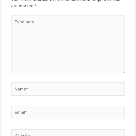
are marked
*