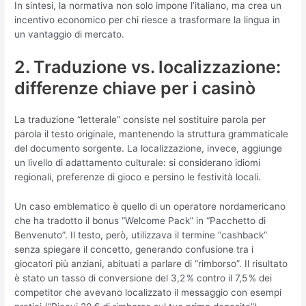
In sintesi, la normativa non solo impone l’italiano, ma crea un
incentivo economico per chi riesce a trasformare la lingua in
un vantaggio di mercato.
2. Traduzione vs. localizzazione:
differenze chiave per i casinò
La traduzione “letterale” consiste nel sostituire parola per
parola il testo originale, mantenendo la struttura grammaticale
del documento sorgente. La localizzazione, invece, aggiunge
un livello di adattamento culturale: si considerano idiomi
regionali, preferenze di gioco e persino le festività locali.
Un caso emblematico è quello di un operatore nordamericano
che ha tradotto il bonus “Welcome Pack” in “Pacchetto di
Benvenuto”. Il testo, però, utilizzava il termine “cashback”
senza spiegare il concetto, generando confusione tra i
giocatori più anziani, abituati a parlare di “rimborso”. Il risultato
è stato un tasso di conversione del 3,2 % contro il 7,5 % dei
competitor che avevano localizzato il messaggio con esempi