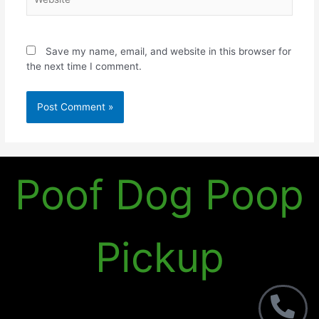
Save my name, email, and website in this browser for
the next time I comment.
Poof Dog Poop
Pickup