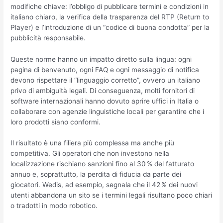
modifiche chiave: l’obbligo di pubblicare termini e condizioni in
italiano chiaro, la verifica della trasparenza del RTP (Return to
Player) e l’introduzione di un “codice di buona condotta” per la
pubblicità responsabile.
Queste norme hanno un impatto diretto sulla lingua: ogni
pagina di benvenuto, ogni FAQ e ogni messaggio di notifica
devono rispettare il “linguaggio corretto”, ovvero un italiano
privo di ambiguità legali. Di conseguenza, molti fornitori di
software internazionali hanno dovuto aprire uffici in Italia o
collaborare con agenzie linguistiche locali per garantire che i
loro prodotti siano conformi.
Il risultato è una filiera più complessa ma anche più
competitiva. Gli operatori che non investono nella
localizzazione rischiano sanzioni fino al 30 % del fatturato
annuo e, soprattutto, la perdita di fiducia da parte dei
giocatori. Wedis, ad esempio, segnala che il 42 % dei nuovi
utenti abbandona un sito se i termini legali risultano poco chiari
o tradotti in modo robotico.