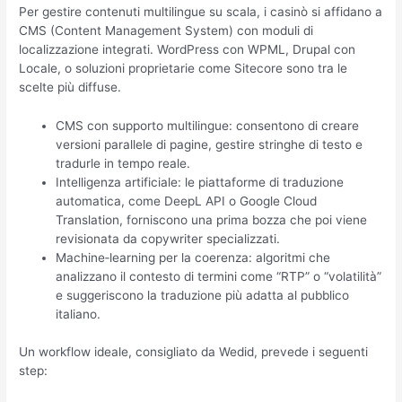
Per gestire contenuti multilingue su scala, i casinò si affidano a
CMS (Content Management System) con moduli di
localizzazione integrati. WordPress con WPML, Drupal con
Locale, o soluzioni proprietarie come Sitecore sono tra le
scelte più diffuse.
CMS con supporto multilingue: consentono di creare
versioni parallele di pagine, gestire stringhe di testo e
tradurle in tempo reale.
Intelligenza artificiale: le piattaforme di traduzione
automatica, come DeepL API o Google Cloud
Translation, forniscono una prima bozza che poi viene
revisionata da copywriter specializzati.
Machine‑learning per la coerenza: algoritmi che
analizzano il contesto di termini come “RTP” o “volatilità”
e suggeriscono la traduzione più adatta al pubblico
italiano.
Un workflow ideale, consigliato da Wedid, prevede i seguenti
step: