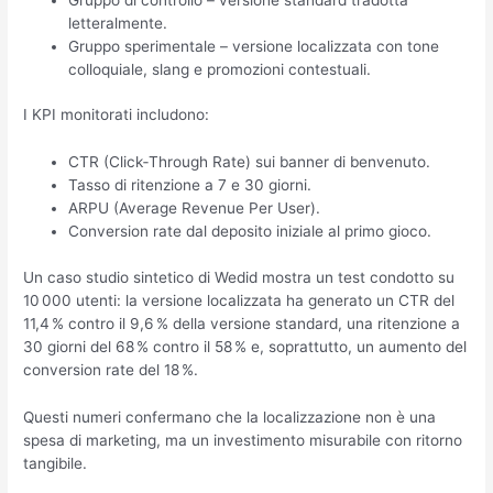
letteralmente.
Gruppo sperimentale – versione localizzata con tone
colloquiale, slang e promozioni contestuali.
I KPI monitorati includono:
CTR (Click‑Through Rate) sui banner di benvenuto.
Tasso di ritenzione a 7 e 30 giorni.
ARPU (Average Revenue Per User).
Conversion rate dal deposito iniziale al primo gioco.
Un caso studio sintetico di Wedid mostra un test condotto su
10 000 utenti: la versione localizzata ha generato un CTR del
11,4 % contro il 9,6 % della versione standard, una ritenzione a
30 giorni del 68 % contro il 58 % e, soprattutto, un aumento del
conversion rate del 18 %.
Questi numeri confermano che la localizzazione non è una
spesa di marketing, ma un investimento misurabile con ritorno
tangibile.