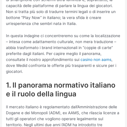
capacità delle piattaforme di parlare la lingua dei giocatori.
Non si tratta più solo di tradurre termini legali o di inserire un
bottone “Play Now” in italiano; la vera sfida è creare
un’esperienza che sembri nata in Italia.
In questa indagine ci concentreremo su come la localizzazione
– intesa come adattamento culturale, non mera traduzione –
abbia trasformato i brand internazionali in “coppie di carte”
preferite dagli italiani. Per capire meglio il panorama,
consultate il nostro approfondimento sui
casino non aams
,
dove Wedid confronta le offerte più trasparenti e sicure per i
giocatori.
1. Il panorama normativo italiano
e il ruolo della lingua
Il mercato italiano è regolamentato dall’Amministrazione delle
Dogane e dei Monopoli (ADM), ex AAMS, che rilascia licenze a
tutti gli operatori che vogliono operare legalmente sul
territorio. Negli ultimi due anni l’ADM ha introdotto tre