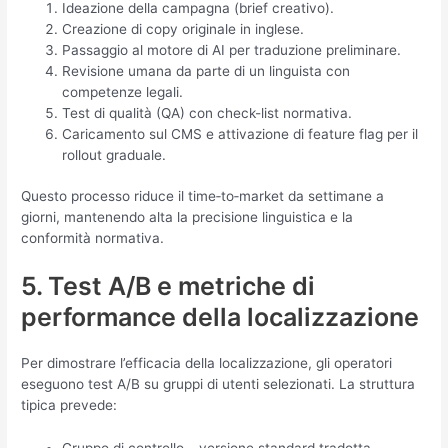
Ideazione della campagna (brief creativo).
Creazione di copy originale in inglese.
Passaggio al motore di AI per traduzione preliminare.
Revisione umana da parte di un linguista con
competenze legali.
Test di qualità (QA) con check-list normativa.
Caricamento sul CMS e attivazione di feature flag per il
rollout graduale.
Questo processo riduce il time‑to‑market da settimane a
giorni, mantenendo alta la precisione linguistica e la
conformità normativa.
5. Test A/B e metriche di
performance della localizzazione
Per dimostrare l’efficacia della localizzazione, gli operatori
eseguono test A/B su gruppi di utenti selezionati. La struttura
tipica prevede:
Gruppo di controllo – versione standard tradotta