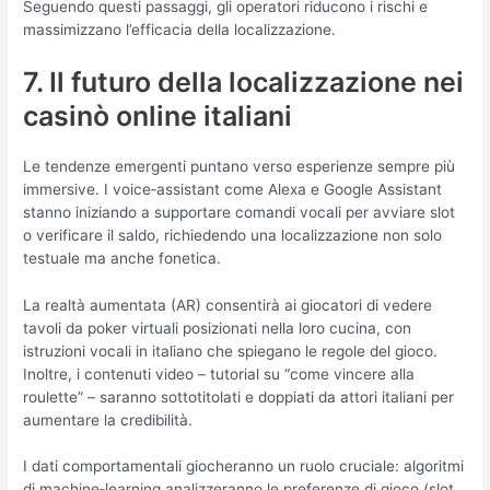
Seguendo questi passaggi, gli operatori riducono i rischi e
massimizzano l’efficacia della localizzazione.
7. Il futuro della localizzazione nei
casinò online italiani
Le tendenze emergenti puntano verso esperienze sempre più
immersive. I voice‑assistant come Alexa e Google Assistant
stanno iniziando a supportare comandi vocali per avviare slot
o verificare il saldo, richiedendo una localizzazione non solo
testuale ma anche fonetica.
La realtà aumentata (AR) consentirà ai giocatori di vedere
tavoli da poker virtuali posizionati nella loro cucina, con
istruzioni vocali in italiano che spiegano le regole del gioco.
Inoltre, i contenuti video – tutorial su “come vincere alla
roulette” – saranno sottotitolati e doppiati da attori italiani per
aumentare la credibilità.
I dati comportamentali giocheranno un ruolo cruciale: algoritmi
di machine‑learning analizzeranno le preferenze di gioco (slot