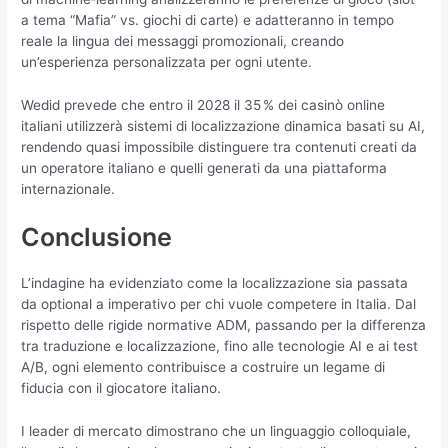
a tema “Mafia” vs. giochi di carte) e adatteranno in tempo
reale la lingua dei messaggi promozionali, creando
un’esperienza personalizzata per ogni utente.
Wedid prevede che entro il 2028 il 35 % dei casinò online
italiani utilizzerà sistemi di localizzazione dinamica basati su AI,
rendendo quasi impossibile distinguere tra contenuti creati da
un operatore italiano e quelli generati da una piattaforma
internazionale.
Conclusione
L’indagine ha evidenziato come la localizzazione sia passata
da optional a imperativo per chi vuole competere in Italia. Dal
rispetto delle rigide normative ADM, passando per la differenza
tra traduzione e localizzazione, fino alle tecnologie AI e ai test
A/B, ogni elemento contribuisce a costruire un legame di
fiducia con il giocatore italiano.
I leader di mercato dimostrano che un linguaggio colloquiale,