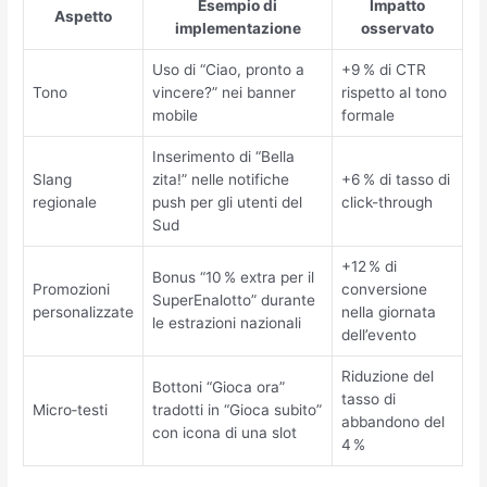
Esempio di
Impatto
Aspetto
implementazione
osservato
Uso di “Ciao, pronto a
+9 % di CTR
Tono
vincere?” nei banner
rispetto al tono
mobile
formale
Inserimento di “Bella
Slang
zita!” nelle notifiche
+6 % di tasso di
regionale
push per gli utenti del
click-through
Sud
+12 % di
Bonus “10 % extra per il
Promozioni
conversione
SuperEnalotto” durante
personalizzate
nella giornata
le estrazioni nazionali
dell’evento
Riduzione del
Bottoni “Gioca ora”
tasso di
Micro‑testi
tradotti in “Gioca subito”
abbandono del
con icona di una slot
4 %