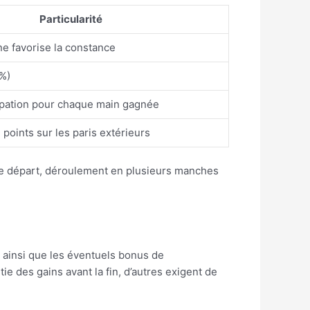
Particularité
ne favorise la constance
 %)
ipation pour chaque main gagnée
 points sur les paris extérieurs
 de départ, déroulement en plusieurs manches
 ainsi que les éventuels bonus de
ie des gains avant la fin, d’autres exigent de