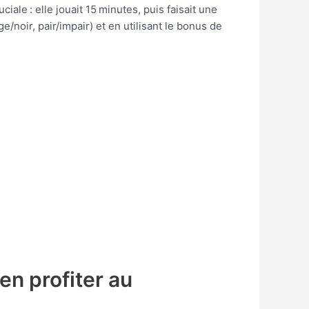
ale : elle jouait 15 minutes, puis faisait une
/noir, pair/impair) et en utilisant le bonus de
en profiter au