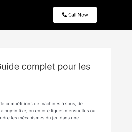
Call Now
Guide complet pour les
 de compétitions de machines à sous, de
s à buy‑in fixe, ou encore ligues mensuelles où
prendre les mécanismes du jeu dans une