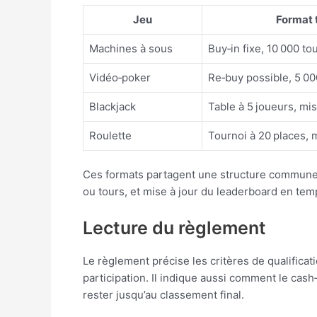
Jeu
Format 
Machines à sous
Buy‑in fixe, 10 000 to
Vidéo‑poker
Re‑buy possible, 5 0
Blackjack
Table à 5 joueurs, mi
Roulette
Tournoi à 20 places, 
Ces formats partagent une structure commune :
ou tours, et mise à jour du leaderboard en tem
Lecture du règlement
Le règlement précise les critères de qualific
participation. Il indique aussi comment le cash‑
rester jusqu’au classement final.