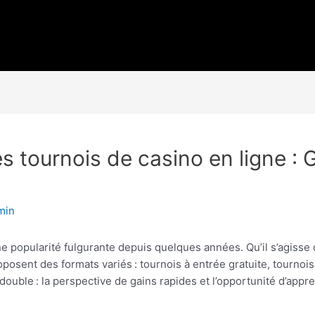
s tournois de casino en ligne : 
min
ne popularité fulgurante depuis quelques années. Qu’il s’agisse
posent des formats variés : tournois à entrée gratuite, tournoi
 double : la perspective de gains rapides et l’opportunité d’ap