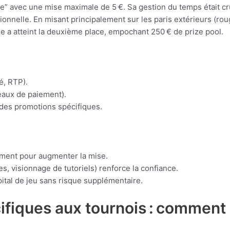
e” avec une mise maximale de 5 €. Sa gestion du temps était cruci
onnelle. En misant principalement sur les paris extérieurs (rouge
lle a atteint la deuxième place, empochant 250 € de prize pool.
té, RTP).
leaux de paiement).
 des promotions spécifiques.
oment pour augmenter la mise.
s, visionnage de tutoriels) renforce la confiance.
ital de jeu sans risque supplémentaire.
ifiques aux tournois : comment 