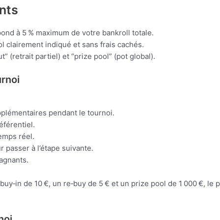
ants
pond à 5 % maximum de votre bankroll totale.
ol clairement indiqué et sans frais cachés.
(retrait partiel) et “prize pool” (pot global).
urnoi
upplémentaires pendant le tournoi.
éférentiel.
emps réel.
ur passer à l’étape suivante.
gagnants.
buy‑in de 10 €, un re‑buy de 5 € et un prize pool de 1 000 €, le
noi