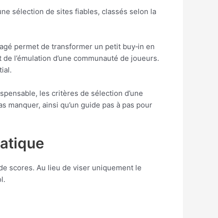
e sélection de sites fiables, classés selon la
rtagé permet de transformer un petit buy‑in en
ant de l’émulation d’une communauté de joueurs.
ial.
spensable, les critères de sélection d’une
as manquer, ainsi qu’un guide pas à pas pour
ratique
 de scores. Au lieu de viser uniquement le
l.