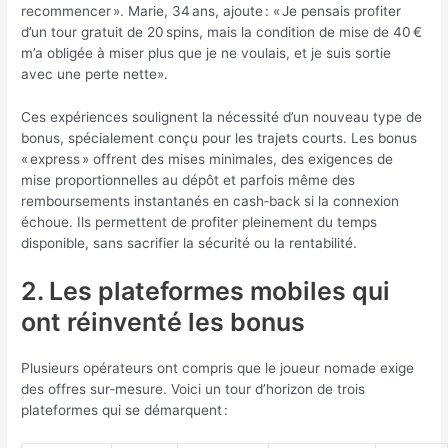
recommencer ». Marie, 34 ans, ajoute : « Je pensais profiter
d’un tour gratuit de 20 spins, mais la condition de mise de 40 €
m’a obligée à miser plus que je ne voulais, et je suis sortie
avec une perte nette».
Ces expériences soulignent la nécessité d’un nouveau type de
bonus, spécialement conçu pour les trajets courts. Les bonus
« express » offrent des mises minimales, des exigences de
mise proportionnelles au dépôt et parfois même des
remboursements instantanés en cash‑back si la connexion
échoue. Ils permettent de profiter pleinement du temps
disponible, sans sacrifier la sécurité ou la rentabilité.
2. Les plateformes mobiles qui
ont réinventé les bonus
Plusieurs opérateurs ont compris que le joueur nomade exige
des offres sur‑mesure. Voici un tour d’horizon de trois
plateformes qui se démarquent :