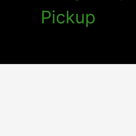
Pickup