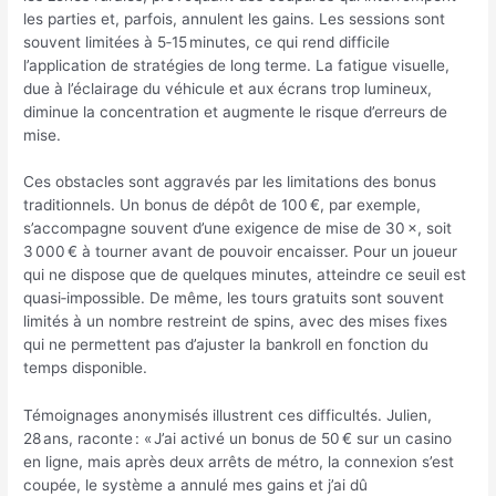
les parties et, parfois, annulent les gains. Les sessions sont
souvent limitées à 5‑15 minutes, ce qui rend difficile
l’application de stratégies de long terme. La fatigue visuelle,
due à l’éclairage du véhicule et aux écrans trop lumineux,
diminue la concentration et augmente le risque d’erreurs de
mise.
Ces obstacles sont aggravés par les limitations des bonus
traditionnels. Un bonus de dépôt de 100 €, par exemple,
s’accompagne souvent d’une exigence de mise de 30 ×, soit
3 000 € à tourner avant de pouvoir encaisser. Pour un joueur
qui ne dispose que de quelques minutes, atteindre ce seuil est
quasi‑impossible. De même, les tours gratuits sont souvent
limités à un nombre restreint de spins, avec des mises fixes
qui ne permettent pas d’ajuster la bankroll en fonction du
temps disponible.
Témoignages anonymisés illustrent ces difficultés. Julien,
28 ans, raconte : « J’ai activé un bonus de 50 € sur un casino
en ligne, mais après deux arrêts de métro, la connexion s’est
coupée, le système a annulé mes gains et j’ai dû