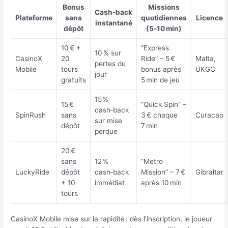
Bonus
Missions
Cash‑back
Plateforme
sans
quotidiennes
Licence
instantané
dépôt
(5‑10 min)
10 € +
“Express
10 % sur
CasinoX
20
Ride” – 5 €
Malta,
pertes du
Mobile
tours
bonus après
UKGC
jour
gratuits
5 min de jeu
15 %
15 €
“Quick Spin” –
cash‑back
SpinRush
sans
3 € chaque
Curacao
sur mise
dépôt
7 min
perdue
20 €
sans
12 %
“Metro
LuckyRide
dépôt
cash‑back
Mission” – 7 €
Gibraltar
+ 10
immédiat
après 10 min
tours
CasinoX Mobile mise sur la rapidité : dès l’inscription, le joueur