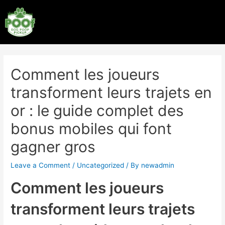
Comment les joueurs
transforment leurs trajets en
or : le guide complet des
bonus mobiles qui font
gagner gros
Leave a Comment
/
Uncategorized
/ By
newadmin
Comment les joueurs
transforment leurs trajets