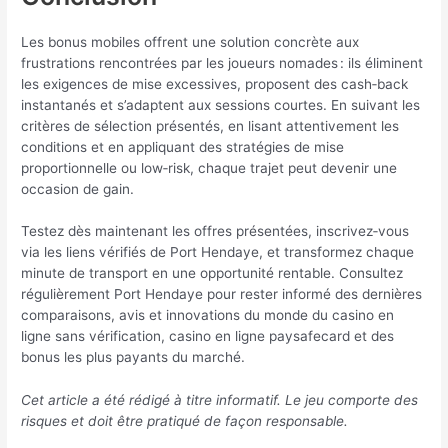
Les bonus mobiles offrent une solution concrète aux
frustrations rencontrées par les joueurs nomades : ils éliminent
les exigences de mise excessives, proposent des cash‑back
instantanés et s’adaptent aux sessions courtes. En suivant les
critères de sélection présentés, en lisant attentivement les
conditions et en appliquant des stratégies de mise
proportionnelle ou low‑risk, chaque trajet peut devenir une
occasion de gain.
Testez dès maintenant les offres présentées, inscrivez‑vous
via les liens vérifiés de Port Hendaye, et transformez chaque
minute de transport en une opportunité rentable. Consultez
régulièrement Port Hendaye pour rester informé des dernières
comparaisons, avis et innovations du monde du casino en
ligne sans vérification, casino en ligne paysafecard et des
bonus les plus payants du marché.
Cet article a été rédigé à titre informatif. Le jeu comporte des
risques et doit être pratiqué de façon responsable.