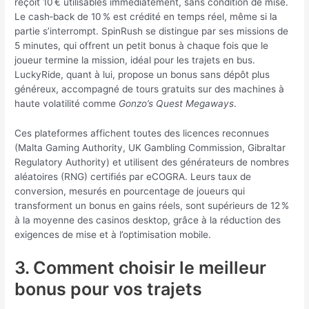
reçoit 10 € utilisables immédiatement, sans condition de mise.
Le cash‑back de 10 % est crédité en temps réel, même si la
partie s’interrompt. SpinRush se distingue par ses missions de
5 minutes, qui offrent un petit bonus à chaque fois que le
joueur termine la mission, idéal pour les trajets en bus.
LuckyRide, quant à lui, propose un bonus sans dépôt plus
généreux, accompagné de tours gratuits sur des machines à
haute volatilité comme
Gonzo’s Quest Megaways
.
Ces plateformes affichent toutes des licences reconnues
(Malta Gaming Authority, UK Gambling Commission, Gibraltar
Regulatory Authority) et utilisent des générateurs de nombres
aléatoires (RNG) certifiés par eCOGRA. Leurs taux de
conversion, mesurés en pourcentage de joueurs qui
transforment un bonus en gains réels, sont supérieurs de 12 %
à la moyenne des casinos desktop, grâce à la réduction des
exigences de mise et à l’optimisation mobile.
3. Comment choisir le meilleur
bonus pour vos trajets