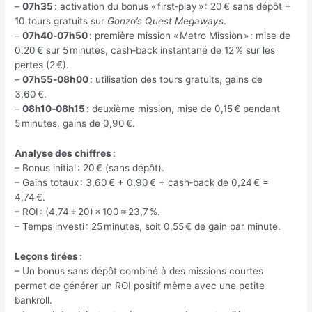
–
07h35
: activation du bonus « first‑play » : 20 € sans dépôt +
10 tours gratuits sur
Gonzo’s Quest Megaways
.
–
07h40‑07h50
: première mission « Metro Mission » : mise de
0,20 € sur 5 minutes, cash‑back instantané de 12 % sur les
pertes (2 €).
–
07h55‑08h00
: utilisation des tours gratuits, gains de
3,60 €.
–
08h10‑08h15
: deuxième mission, mise de 0,15 € pendant
5 minutes, gains de 0,90 €.
Analyse des chiffres
:
– Bonus initial : 20 € (sans dépôt).
– Gains totaux : 3,60 € + 0,90 € + cash‑back de 0,24 € =
4,74 €.
– ROI : (4,74 ÷ 20) × 100 ≈ 23,7 %.
– Temps investi : 25 minutes, soit 0,55 € de gain par minute.
Leçons tirées
:
– Un bonus sans dépôt combiné à des missions courtes
permet de générer un ROI positif même avec une petite
bankroll.