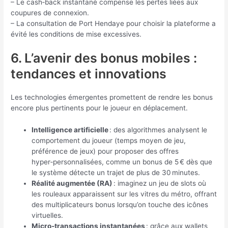
– Le cash‑back instantané compense les pertes liées aux
coupures de connexion.
– La consultation de Port Hendaye pour choisir la plateforme a
évité les conditions de mise excessives.
6. L’avenir des bonus mobiles :
tendances et innovations
Les technologies émergentes promettent de rendre les bonus
encore plus pertinents pour le joueur en déplacement.
Intelligence artificielle
: des algorithmes analysent le
comportement du joueur (temps moyen de jeu,
préférence de jeux) pour proposer des offres
hyper‑personnalisées, comme un bonus de 5 € dès que
le système détecte un trajet de plus de 30 minutes.
Réalité augmentée (RA)
: imaginez un jeu de slots où
les rouleaux apparaissent sur les vitres du métro, offrant
des multiplicateurs bonus lorsqu’on touche des icônes
virtuelles.
Micro‑transactions instantanées
: grâce aux wallets