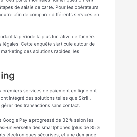
étapes de saisie de carte. Pour les opérateurs
eutre afin de comparer différents services en
ndant la période la plus lucrative de l’année.
s légales. Cette enquête s’articule autour de
 marketing des solutions rapides, les
ming
 premiers services de paiement en ligne ont
ont intégré des solutions telles que Skrill,
 gérer des transactions sans contact.
e Google Pay a progressé de 32 % selon les
uasi‑universelle des smartphones (plus de 85 %
nts électroniques sécurisés, et une demande