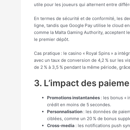
utile pour les joueurs qui alternent entre diff
En termes de sécurité et de conformité, les d
ligne, tandis que Google Pay utilise le cloud e
comme la Malta Gaming Authority, acceptent le
le premier dépôt.
Cas pratique : le casino « Royal Spins » a in
avec un taux de conversion de 4,2 % sur les vis
de 2 % à 3,5 % pendant la même période, grâce à
3. L’impact des paieme
Promotions instantanées
: les bonus « 
crédit en moins de 5 secondes.
Personnalisation
: les données de paiem
ciblées, comme un 20 % de bonus suppléme
Cross‑media
: les notifications push s