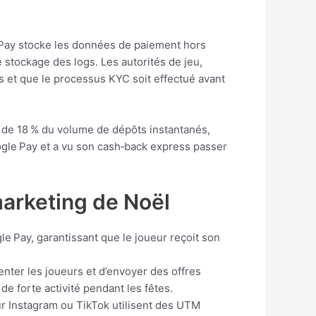
 Pay stocke les données de paiement hors
 stockage des logs. Les autorités de jeu,
s et que le processus KYC soit effectué avant
 de 18 % du volume de dépôts instantanés,
Google Pay et a vu son cash‑back express passer
marketing de Noël
le Pay, garantissant que le joueur reçoit son
ter les joueurs et d’envoyer des offres
e forte activité pendant les fêtes.
ur Instagram ou TikTok utilisent des UTM