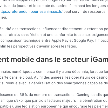
virtuel du joueur et le compte du casino, éliminant les longues 
https://referendumpourlesanimaux.fr/
peut servir de ressource n
 jeu.
 sécurité des transactions influencent directement la rétention pe
es retraits sans friction et une conformité totale aux exigence
e comparaison technique entre Apple Pay et Google Pay, l’impact
nfin les perspectives d’avenir après les fêtes.
ment mobile dans le secteur iGa
nnaies numériques a commencé il y a une décennie, lorsque les
carte dans le cloud. Au fil des années, les opérateurs de casino 
est survenue avec la généralisation des smartphones capables de
oissance de 38 % du nombre de transactions iGaming, tandis qu
amique s’explique par trois facteurs majeurs : la pénétration q
patible), une législation européenne qui encourage les paieme