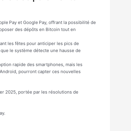
e Pay et Google Pay, offrant la possibilité de
roposer des dépôts en Bitcoin tout en
t les fêtes pour anticiper les pics de
s que le système détecte une hausse de
option rapide des smartphones, mais les
 Android, pourront capter ces nouvelles
er 2025, portée par les résolutions de
ay.