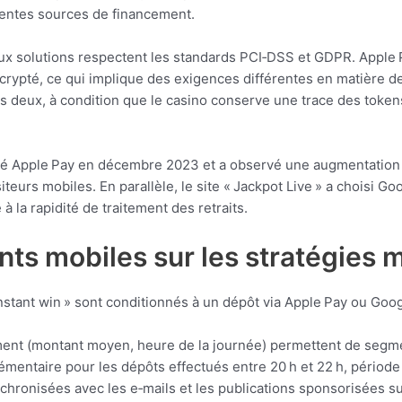
érentes sources de financement.
eux solutions respectent les standards PCI‑DSS et GDPR. Apple
ncrypté, ce qui implique des exigences différentes en matière de
s deux, à condition que le casino conserve une trace des token
tégré Apple Pay en décembre 2023 et a observé une augmentation
iteurs mobiles. En parallèle, le site « Jackpot Live » a choisi 
 la rapidité de traitement des retraits.
nts mobiles sur les stratégies 
instant win » sont conditionnés à un dépôt via Apple Pay ou Goog
ent (montant moyen, heure de la journée) permettent de segmen
ntaire pour les dépôts effectués entre 20 h et 22 h, période d
ynchronisées avec les e‑mails et les publications sponsorisées s