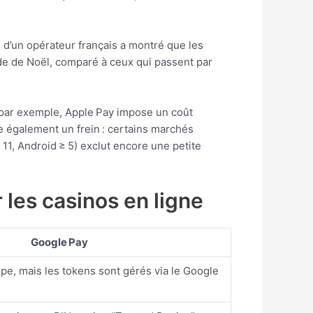
e d’un opérateur français a montré que les
ode de Noël, comparé à ceux qui passent par
, par exemple, Apple Pay impose un coût
e également un frein : certains marchés
 11, Android ≥ 5) exclut encore une petite
 les casinos en ligne
Google Pay
ipe, mais les tokens sont gérés via le Google