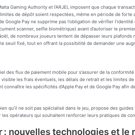
Malta Gaming Authority et l’ARJEL imposent que chaque transacti
 limites de dépôt soient respectées, même en période de forte 
u de Google Pay ne supprime pas l’obligation de vérifier l’identi
ocument scanner, selfie biométrique) avant d’autoriser le premie
Noël, de nombreux joueurs tentent de dépasser leurs plafonds 
 seuil fixé, tout en offrant la possibilité de demander une aug
triel des flux de paiement mobile pour s’assurer de la conformi
 visible les frais éventuels, les délais de retrait et les limites
nt connaître les spécificités d’Apple Pay et de Google Pay afin 
bien qu’il ne soit pas spécialisé dans le jeu, propose des guide
ur les opérateurs qui souhaitent renforcer leurs pratiques de co
r : nouvelles technologies et le