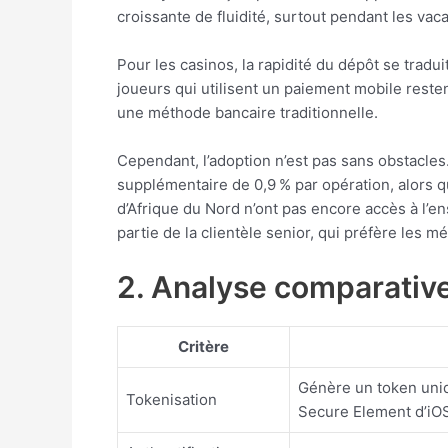
croissante de fluidité, surtout pendant les v
Pour les casinos, la rapidité du dépôt se tradu
joueurs qui utilisent un paiement mobile rest
une méthode bancaire traditionnelle.
Cependant, l’adoption n’est pas sans obstacles
supplémentaire de 0,9 % par opération, alors q
d’Afrique du Nord n’ont pas encore accès à l’en
partie de la clientèle senior, qui préfère les 
2. Analyse comparative
Critère
Génère un token uniq
Tokenisation
Secure Element d’iO