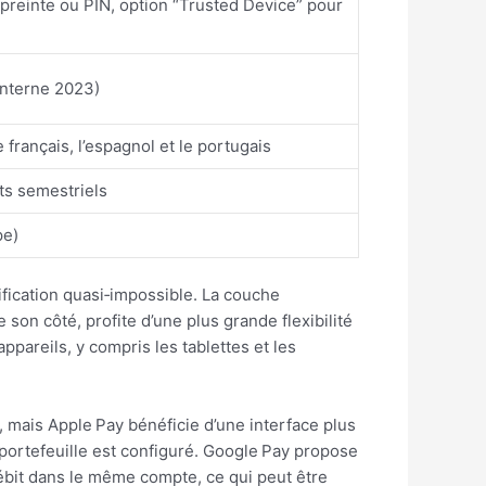
reinte ou PIN, option “Trusted Device” pour
interne 2023)
e français, l’espagnol et le portugais
its semestriels
pe)
sification quasi‑impossible. La couche
son côté, profite d’une plus grande flexibilité
appareils, y compris les tablettes et les
, mais Apple Pay bénéficie d’une interface plus
portefeuille est configuré. Google Pay propose
débit dans le même compte, ce qui peut être