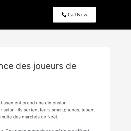
Call Now
nce des joueurs de
ivertissement prend une dimension
 salon ; ils sortent leurs smartphones, tapent
tumulte des marchés de Noël.
 jeu. Ces porte‑monnaies numériques offrent