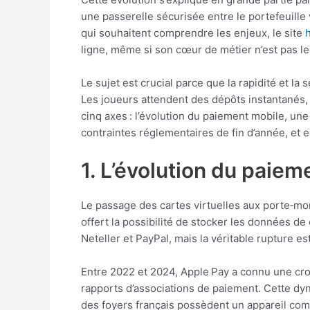
une passerelle sécurisée entre le portefeuille 
qui souhaitent comprendre les enjeux, le site
ligne, même si son cœur de métier n’est pas le
Le sujet est crucial parce que la rapidité et la
Les joueurs attendent des dépôts instantanés, d
cinq axes : l’évolution du paiement mobile, un
contraintes réglementaires de fin d’année, et e
1. L’évolution du paie
Le passage des cartes virtuelles aux porte‑mo
offert la possibilité de stocker les données de 
Neteller et PayPal, mais la véritable rupture 
Entre 2022 et 2024, Apple Pay a connu une cr
rapports d’associations de paiement. Cette dyn
des foyers français possèdent un appareil com