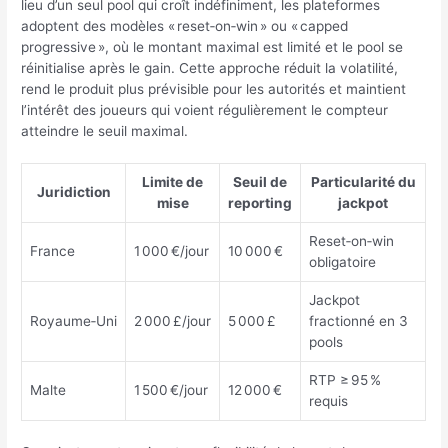
lieu d’un seul pool qui croît indéfiniment, les plateformes
adoptent des modèles « reset‑on‑win » ou « capped
progressive », où le montant maximal est limité et le pool se
réinitialise après le gain. Cette approche réduit la volatilité,
rend le produit plus prévisible pour les autorités et maintient
l’intérêt des joueurs qui voient régulièrement le compteur
atteindre le seuil maximal.
Limite de
Seuil de
Particularité du
Juridiction
mise
reporting
jackpot
Reset‑on‑win
France
1 000 €/jour
10 000 €
obligatoire
Jackpot
Royaume‑Uni
2 000 £/jour
5 000 £
fractionné en 3
pools
RTP ≥ 95 %
Malte
1 500 €/jour
12 000 €
requis