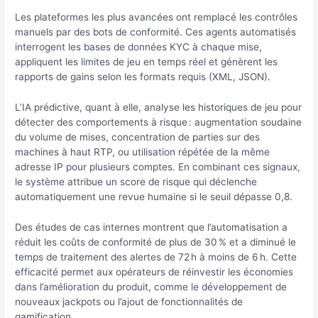
Les plateformes les plus avancées ont remplacé les contrôles
manuels par des bots de conformité. Ces agents automatisés
interrogent les bases de données KYC à chaque mise,
appliquent les limites de jeu en temps réel et génèrent les
rapports de gains selon les formats requis (XML, JSON).
L’IA prédictive, quant à elle, analyse les historiques de jeu pour
détecter des comportements à risque : augmentation soudaine
du volume de mises, concentration de parties sur des
machines à haut RTP, ou utilisation répétée de la même
adresse IP pour plusieurs comptes. En combinant ces signaux,
le système attribue un score de risque qui déclenche
automatiquement une revue humaine si le seuil dépasse 0,8.
Des études de cas internes montrent que l’automatisation a
réduit les coûts de conformité de plus de 30 % et a diminué le
temps de traitement des alertes de 72 h à moins de 6 h. Cette
efficacité permet aux opérateurs de réinvestir les économies
dans l’amélioration du produit, comme le développement de
nouveaux jackpots ou l’ajout de fonctionnalités de
gamification.