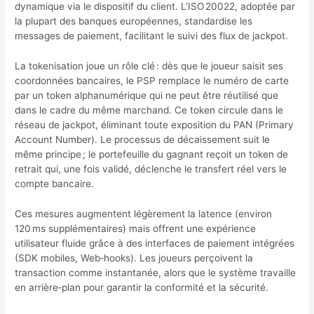
dynamique via le dispositif du client. L’ISO 20022, adoptée par
la plupart des banques européennes, standardise les
messages de paiement, facilitant le suivi des flux de jackpot.
La tokenisation joue un rôle clé : dès que le joueur saisit ses
coordonnées bancaires, le PSP remplace le numéro de carte
par un token alphanumérique qui ne peut être réutilisé que
dans le cadre du même marchand. Ce token circule dans le
réseau de jackpot, éliminant toute exposition du PAN (Primary
Account Number). Le processus de décaissement suit le
même principe ; le portefeuille du gagnant reçoit un token de
retrait qui, une fois validé, déclenche le transfert réel vers le
compte bancaire.
Ces mesures augmentent légèrement la latence (environ
120 ms supplémentaires) mais offrent une expérience
utilisateur fluide grâce à des interfaces de paiement intégrées
(SDK mobiles, Web‑hooks). Les joueurs perçoivent la
transaction comme instantanée, alors que le système travaille
en arrière‑plan pour garantir la conformité et la sécurité.