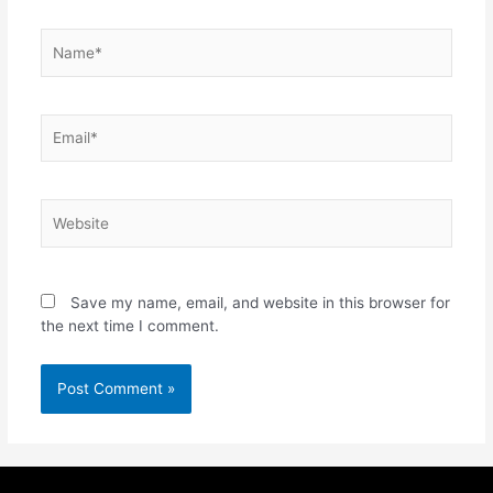
Save my name, email, and website in this browser for
the next time I comment.