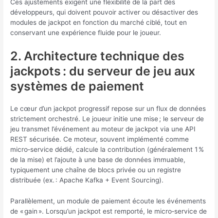
Ces ajustements exigent une flexibilité de la part des
développeurs, qui doivent pouvoir activer ou désactiver des
modules de jackpot en fonction du marché ciblé, tout en
conservant une expérience fluide pour le joueur.
2. Architecture technique des
jackpots : du serveur de jeu aux
systèmes de paiement
Le cœur d’un jackpot progressif repose sur un flux de données
strictement orchestré. Le joueur initie une mise ; le serveur de
jeu transmet l’événement au moteur de jackpot via une API
REST sécurisée. Ce moteur, souvent implémenté comme
micro‑service dédié, calcule la contribution (généralement 1 %
de la mise) et l’ajoute à une base de données immuable,
typiquement une chaîne de blocs privée ou un registre
distribuée (ex. : Apache Kafka + Event Sourcing).
Parallèlement, un module de paiement écoute les événements
de « gain ». Lorsqu’un jackpot est remporté, le micro‑service de