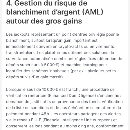
4. Gestion du risque de
blanchiment d’argent (AML)
autour des gros gains
Les jackpots représentent un point d’entrée privilégié pour le
blanchiment, surtout lorsqu’un gain important est
immédiatement converti en crypto‑actifs ou en virements
transfrontaliers. Les plateformes utilisent des solutions de
surveillance automatisée combinant règles fixes (détection de
dépôts supérieurs à 5 000 €) et machine learning pour
identifier des schémas inhabituels (par ex. : plusieurs petits
dépôts suivis d’un gain massif).
Lorsque le seuil de 10 000 € est franchi, une procédure de
vérification renforcée (Enhanced Due Diligence) s’enclenche :
demande de justificatifs de provenance des fonds, vérification
de la liste de sanctions et, le cas échéant, mise en attente du
paiement pendant 48 h. Les opérateurs partagent ces alertes
via le réseau FIU‑E (Financial Intelligence Unit européen) et
conservent les logs pendant au moins cinq ans, conformément