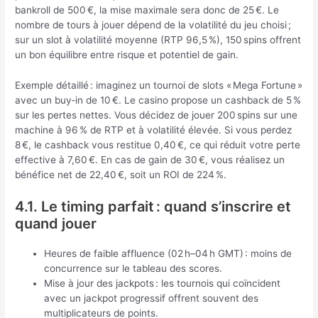
bankroll de 500 €, la mise maximale sera donc de 25 €. Le
nombre de tours à jouer dépend de la volatilité du jeu choisi ;
sur un slot à volatilité moyenne (RTP 96,5 %), 150 spins offrent
un bon équilibre entre risque et potentiel de gain.
Exemple détaillé : imaginez un tournoi de slots « Mega Fortune »
avec un buy‑in de 10 €. Le casino propose un cashback de 5 %
sur les pertes nettes. Vous décidez de jouer 200 spins sur une
machine à 96 % de RTP et à volatilité élevée. Si vous perdez
8 €, le cashback vous restitue 0,40 €, ce qui réduit votre perte
effective à 7,60 €. En cas de gain de 30 €, vous réalisez un
bénéfice net de 22,40 €, soit un ROI de 224 %.
4.1. Le timing parfait : quand s’inscrire et
quand jouer
Heures de faible affluence (02 h–04 h GMT) : moins de
concurrence sur le tableau des scores.
Mise à jour des jackpots : les tournois qui coïncident
avec un jackpot progressif offrent souvent des
multiplicateurs de points.