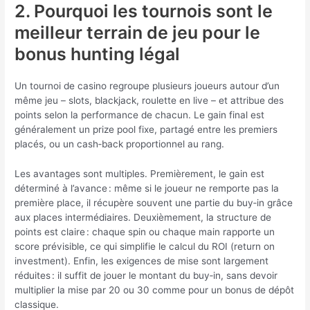
2. Pourquoi les tournois sont le
meilleur terrain de jeu pour le
bonus hunting légal
Un tournoi de casino regroupe plusieurs joueurs autour d’un
même jeu – slots, blackjack, roulette en live – et attribue des
points selon la performance de chacun. Le gain final est
généralement un prize pool fixe, partagé entre les premiers
placés, ou un cash‑back proportionnel au rang.
Les avantages sont multiples. Premièrement, le gain est
déterminé à l’avance : même si le joueur ne remporte pas la
première place, il récupère souvent une partie du buy‑in grâce
aux places intermédiaires. Deuxièmement, la structure de
points est claire : chaque spin ou chaque main rapporte un
score prévisible, ce qui simplifie le calcul du ROI (return on
investment). Enfin, les exigences de mise sont largement
réduites : il suffit de jouer le montant du buy‑in, sans devoir
multiplier la mise par 20 ou 30 comme pour un bonus de dépôt
classique.