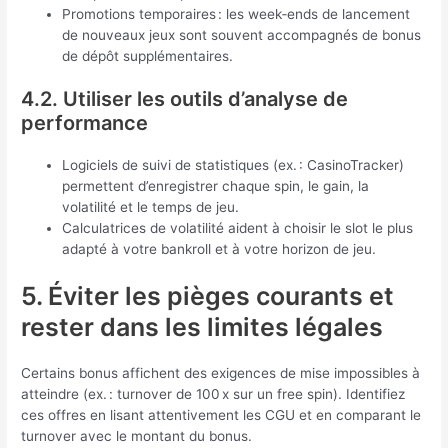
Promotions temporaires : les week‑ends de lancement
de nouveaux jeux sont souvent accompagnés de bonus
de dépôt supplémentaires.
4.2. Utiliser les outils d’analyse de
performance
Logiciels de suivi de statistiques (ex. : CasinoTracker)
permettent d’enregistrer chaque spin, le gain, la
volatilité et le temps de jeu.
Calculatrices de volatilité aident à choisir le slot le plus
adapté à votre bankroll et à votre horizon de jeu.
5. Éviter les pièges courants et
rester dans les limites légales
Certains bonus affichent des exigences de mise impossibles à
atteindre (ex. : turnover de 100 x sur un free spin). Identifiez
ces offres en lisant attentivement les CGU et en comparant le
turnover avec le montant du bonus.