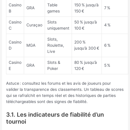
Casino
Table
150 % jusqu’à
GRA
7 %
B
games
150 €
Casino
Slots
50 % jusqu’à
Curaçao
4 %
C
uniquement
100 €
Slots,
Casino
200 %
MGA
Roulette,
6 %
D
jusqu’à 300 €
Live
Casino
Slots &
80 % jusqu’à
GRA
5 %
E
Poker
120 €
Astuce : consultez les forums et les avis de joueurs pour
valider la transparence des classements. Un tableau de scores
qui se rafraîchit en temps réel et des historiques de parties
téléchargeables sont des signes de fiabilité.
3.1. Les indicateurs de fiabilité d’un
tournoi