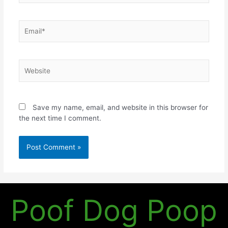
Save my name, email, and website in this browser for
the next time I comment.
Poof Dog Poop