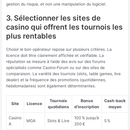
gestion du risque, et non une manipulation du logiciel.
3. Sélectionner les sites de
casino qui offrent les tournois les
plus rentables
Choisir le bon opérateur repose sur plusieurs critères. La
licence doit être clairement affichée et vérifiable. La
réputation se mesure à l’aide des avis sur des forums
spécialisés comme Casino‑Forum ou sur des sites de
comparaison. La variété des tournois (slots, table games, live
dealer) et la fréquence des promotions (quotidiennes,
hebdomadaires) sont également déterminantes.
Tournois
Bonus
Cash‑back
Site
Licence
quotidiens
d’inscription
moyen
Casino
100 % jusqu’à
MGA
Slots & Live
5 %
A
200 €