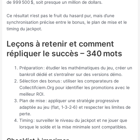
de 999 500 $, soit presque un million de dollars.
Ce résultat n’est pas le fruit du hasard pur, mais d’une
synchronisation précise entre le bonus, le plan de mise et le
timing du jackpot.
Leçons à retenir et comment
répliquer le succès – 340 mots
Préparation : étudier les mathématiques du jeu, créer un
bankroll dédié et s’entraîner sur des versions démo.
Sélection des bonus : utiliser les comparateurs de
Collectifciem.Org pour identifier les promotions avec le
meilleur ROI.
Plan de mise : appliquer une stratégie progressive
adaptée au jeu (flat, 1‑3‑2‑6) et respecter les limites de
perte.
Timing : surveiller le niveau du jackpot et ne jouer que
lorsque le solde et la mise minimale sont compatibles.