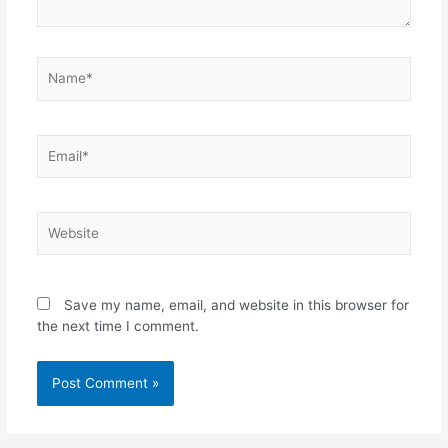
Save my name, email, and website in this browser for
the next time I comment.