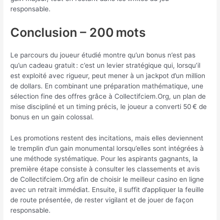
responsable.
Conclusion – 200 mots
Le parcours du joueur étudié montre qu’un bonus n’est pas
qu’un cadeau gratuit : c’est un levier stratégique qui, lorsqu’il
est exploité avec rigueur, peut mener à un jackpot d’un million
de dollars. En combinant une préparation mathématique, une
sélection fine des offres grâce à Collectifciem.Org, un plan de
mise discipliné et un timing précis, le joueur a converti 50 € de
bonus en un gain colossal.
Les promotions restent des incitations, mais elles deviennent
le tremplin d’un gain monumental lorsqu’elles sont intégrées à
une méthode systématique. Pour les aspirants gagnants, la
première étape consiste à consulter les classements et avis
de Collectifciem.Org afin de choisir le meilleur casino en ligne
avec un retrait immédiat. Ensuite, il suffit d’appliquer la feuille
de route présentée, de rester vigilant et de jouer de façon
responsable.