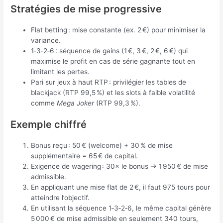
Stratégies de mise progressive
Flat betting : mise constante (ex. 2 €) pour minimiser la
variance.
1‑3‑2‑6 : séquence de gains (1 €, 3 €, 2 €, 6 €) qui
maximise le profit en cas de série gagnante tout en
limitant les pertes.
Pari sur jeux à haut RTP : privilégier les tables de
blackjack (RTP 99,5 %) et les slots à faible volatilité
comme
Mega Joker
(RTP 99,3 %).
Exemple chiffré
Bonus reçu : 50 € (welcome) + 30 % de mise
supplémentaire = 65 € de capital.
Exigence de wagering : 30× le bonus → 1 950 € de mise
admissible.
En appliquant une mise flat de 2 €, il faut 975 tours pour
atteindre l’objectif.
En utilisant la séquence 1‑3‑2‑6, le même capital génère
5 000 € de mise admissible en seulement 340 tours,