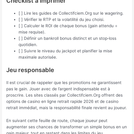
Checklist à imprimer
[ ] Lire les guides de Collectifciem.Org sur le wagering.
[ ] Vérifier le RTP et la volatilité du jeu choisi.
[ ] Calculer le ROI de chaque bonus (gain attendu ÷
mise requise).
[ ] Définir un bankroll bonus distinct et un stop‑loss
quotidien.
[ ] Suivre le niveau du jackpot et planifier la mise
maximale autorisée.
Jeu responsable
Il est crucial de rappeler que les promotions ne garantissent
pas le gain. Jouer avec de l’argent indispensable est à
proscrire. Les sites classés par Collectifciem.Org offrent des
options de casino en ligne retrait rapide 2026 et de casino
retrait immédiat, mais la responsabilité finale revient au joueur.
En suivant cette feuille de route, chaque joueur peut
augmenter ses chances de transformer un simple bonus en un
gain majeur, tout en restant dans les limites du jeu