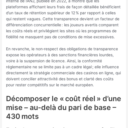
interne de l’ANJ, publiée en 2022, a montré que les
plateformes affichant leurs frais de façon détaillée bénéficient
d’un taux de rétention supérieur de 12 % par rapport à celles
qui restent vagues. Cette transparence devient un facteur de
différenciation concurrentielle : les joueurs avertis comparent
les coûts réels et privilégient les sites où les programmes de
fidélité ne masquent pas de conditions de mise excessives.
En revanche, le non‑respect des obligations de transparence
expose les opérateurs à des sanctions financières lourdes,
voire à la suspension de licence. Ainsi, la conformité
réglementaire ne se limite pas à un cadre légal ; elle influence
directement la stratégie commerciale des casinos en ligne, qui
doivent concilier attractivité des bonus et clarté des coûts
pour rester compétitifs sur le marché européen.
Décomposer le « coût réel » d’une
mise – au‑delà du pari de base –
430 mots