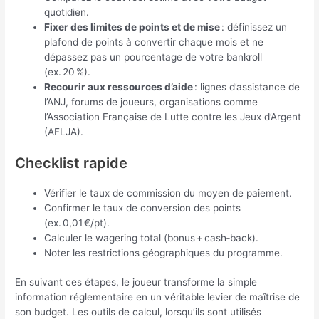
quotidien.
Fixer des limites de points et de mise
: définissez un
plafond de points à convertir chaque mois et ne
dépassez pas un pourcentage de votre bankroll
(ex. 20 %).
Recourir aux ressources d’aide
: lignes d’assistance de
l’ANJ, forums de joueurs, organisations comme
l’Association Française de Lutte contre les Jeux d’Argent
(AFLJA).
Checklist rapide
Vérifier le taux de commission du moyen de paiement.
Confirmer le taux de conversion des points
(ex. 0,01 €/pt).
Calculer le wagering total (bonus + cash‑back).
Noter les restrictions géographiques du programme.
En suivant ces étapes, le joueur transforme la simple
information réglementaire en un véritable levier de maîtrise de
son budget. Les outils de calcul, lorsqu’ils sont utilisés