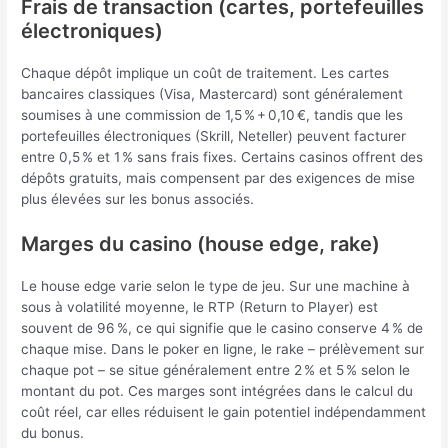
Frais de transaction (cartes, portefeuilles
électroniques)
Chaque dépôt implique un coût de traitement. Les cartes
bancaires classiques (Visa, Mastercard) sont généralement
soumises à une commission de 1,5 % + 0,10 €, tandis que les
portefeuilles électroniques (Skrill, Neteller) peuvent facturer
entre 0,5 % et 1 % sans frais fixes. Certains casinos offrent des
dépôts gratuits, mais compensent par des exigences de mise
plus élevées sur les bonus associés.
Marges du casino (house edge, rake)
Le house edge varie selon le type de jeu. Sur une machine à
sous à volatilité moyenne, le RTP (Return to Player) est
souvent de 96 %, ce qui signifie que le casino conserve 4 % de
chaque mise. Dans le poker en ligne, le rake – prélèvement sur
chaque pot – se situe généralement entre 2 % et 5 % selon le
montant du pot. Ces marges sont intégrées dans le calcul du
coût réel, car elles réduisent le gain potentiel indépendamment
du bonus.