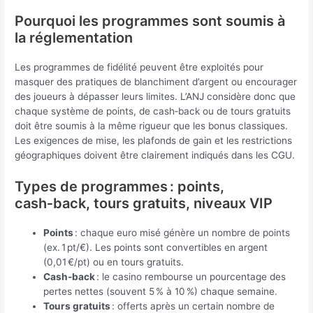
Pourquoi les programmes sont soumis à
la réglementation
Les programmes de fidélité peuvent être exploités pour
masquer des pratiques de blanchiment d’argent ou encourager
des joueurs à dépasser leurs limites. L’ANJ considère donc que
chaque système de points, de cash‑back ou de tours gratuits
doit être soumis à la même rigueur que les bonus classiques.
Les exigences de mise, les plafonds de gain et les restrictions
géographiques doivent être clairement indiqués dans les CGU.
Types de programmes : points,
cash‑back, tours gratuits, niveaux VIP
Points
: chaque euro misé génère un nombre de points
(ex. 1 pt/€). Les points sont convertibles en argent
(0,01 €/pt) ou en tours gratuits.
Cash‑back
: le casino rembourse un pourcentage des
pertes nettes (souvent 5 % à 10 %) chaque semaine.
Tours gratuits
: offerts après un certain nombre de