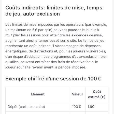
Coûts indirects : limites de mise, temps
de jeu, auto‑exclusion
Les limites de mise imposées par les opérateurs (par exemple,
un maximum de 5 € par spin) peuvent pousser le joueur à
multiplier les sessions pour atteindre les exigences de mise,
augmentant ainsi le temps passé sur le site. Le temps de jeu
représente un coût indirect : il s’accompagne de dépenses
énergétiques, de distractions et, pour les joueurs vulnérables,
d’un risque d’addiction. Les programmes d’auto‑exclusion, bien
qu’utiles, peuvent entraîner des frais de réactivation si le
joueur souhaite revenir avant la période imposée.
Exemple chiffré d’une session de 100 €
Coût
Élément
Valeur
estimé (€)
Dépôt (carte bancaire)
100 €
1,60