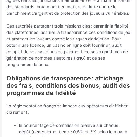
agréés dans les juridictions membres et veille à l’harmonisation
des standards, notamment en matière de lutte contre le
blanchiment d’argent et de protection des joueurs vulnérables.
Ces autorités partagent trois missions clés : garantir la fiabilité
des plateformes, assurer la transparence des conditions de jeu
et protéger les joueurs contre les risques d’addiction. Pour
obtenir une licence, un casino en ligne doit fournir un audit
complet de ses systèmes de paiement, de ses algorithmes de
génération de nombres aléatoires (RNG) et de ses
programmes de bonus.
Obligations de transparence : affichage
des frais, conditions des bonus, audit des
programmes de fidélité
La réglementation française impose aux opérateurs d’afficher
clairement :
le pourcentage de commission prélevé sur chaque
dépôt (généralement entre 0,5 % et 2 % selon le moyen