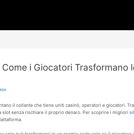
 Come i Giocatori Trasformano l
min
 il collante che tiene uniti casinò, operatori e giocatori. Tra l
 slot senza rischiare il proprio denaro. Per scoprire i migliori
si
iattaforma.
free spin può trasformarsi in un premio reale solo se il giocatore