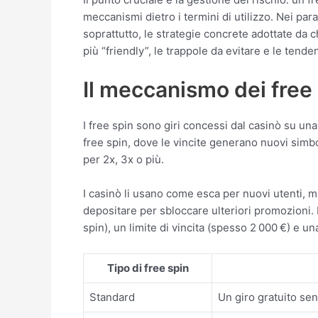
meccanismi dietro i termini di utilizzo. Nei par
soprattutto, le strategie concrete adottate da ch
più “friendly”, le trappole da evitare e le ten
Il meccanismo dei free 
I free spin sono giri concessi dal casinò su una
free spin, dove le vincite generano nuovi simbol
per 2x, 3x o più.
I casinò li usano come esca per nuovi utenti, m
depositare per sbloccare ulteriori promozioni. 
spin), un limite di vincita (spesso 2 000 €) e una
Tipo di free spin
Standard
Un giro gratuito se