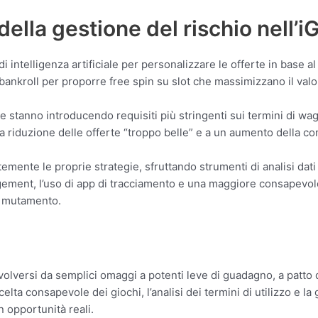
e della gestione del rischio nell’
intelligenza artificiale per personalizzare le offerte in base al 
bankroll per proporre free spin su slot che massimizzano il valo
ee stanno introducendo requisiti più stringenti sui termini di wa
a riduzione delle offerte “troppo belle” e a un aumento della con
emente le proprie strategie, sfruttando strumenti di analisi dat
gement, l’uso di app di tracciamento e una maggiore consapevole
o mutamento.
lversi da semplici omaggi a potenti leve di guadagno, a patto d
elta consapevole dei giochi, l’analisi dei termini di utilizzo e l
n opportunità reali.