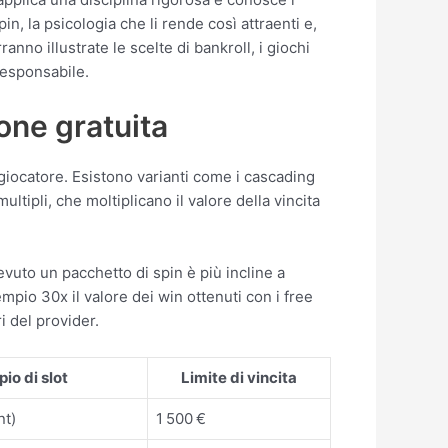
n, la psicologia che li rende così attraenti e,
anno illustrate le scelte di bankroll, i giochi
responsabile.
one gratuita
l giocatore. Esistono varianti come i cascading
ltipli, che moltiplicano il valore della vincita
vuto un pacchetto di spin è più incline a
mpio 30x il valore dei win ottenuti con i free
ri del provider.
io di slot
Limite di vincita
nt)
1 500 €