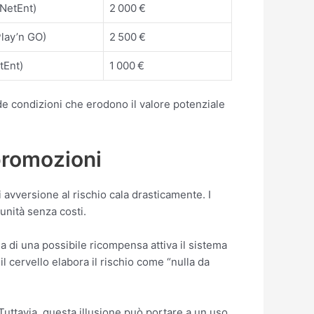
NetEnt)
2 000 €
lay’n GO)
2 500 €
tEnt)
1 000 €
e condizioni che erodono il valore potenziale
 promozioni
 avversione al rischio cala drasticamente. I
nità senza costi.
a di una possibile ricompensa attiva il sistema
 cervello elabora il rischio come “nulla da
 Tuttavia, questa illusione può portare a un uso