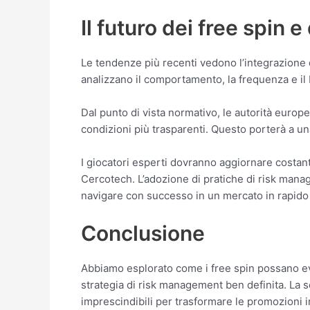
Il futuro dei free spin 
Le tendenze più recenti vedono l’integrazione di 
analizzano il comportamento, la frequenza e il 
Dal punto di vista normativo, le autorità europ
condizioni più trasparenti. Questo porterà a un
I giocatori esperti dovranno aggiornare costant
Cercotech. L’adozione di pratiche di risk mana
navigare con successo in un mercato in rapid
Conclusione
Abbiamo esplorato come i free spin possano evo
strategia di risk management ben definita. La sc
imprescindibili per trasformare le promozioni i