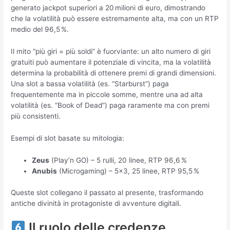
generato jackpot superiori a 20 milioni di euro, dimostrando
che la volatilità può essere estremamente alta, ma con un RTP
medio del 96,5 %.
Il mito “più giri = più soldi” è fuorviante: un alto numero di giri
gratuiti può aumentare il potenziale di vincita, ma la volatilità
determina la probabilità di ottenere premi di grandi dimensioni.
Una slot a bassa volatilità (es. “Starburst”) paga
frequentemente ma in piccole somme, mentre una ad alta
volatilità (es. “Book of Dead”) paga raramente ma con premi
più consistenti.
Esempi di slot basate su mitologia:
Zeus
(Play’n GO) – 5 rulli, 20 linee, RTP 96,6 %
Anubis
(Microgaming) – 5×3, 25 linee, RTP 95,5 %
Queste slot collegano il passato al presente, trasformando
antiche divinità in protagoniste di avventure digitali.
Il ruolo delle credenze