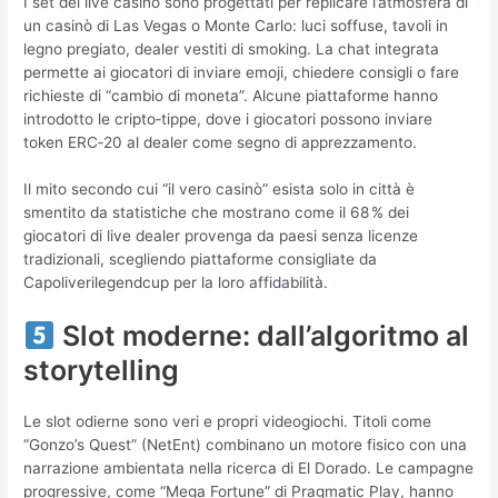
I set dei live casino sono progettati per replicare l’atmosfera di
un casinò di Las Vegas o Monte Carlo: luci soffuse, tavoli in
legno pregiato, dealer vestiti di smoking. La chat integrata
permette ai giocatori di inviare emoji, chiedere consigli o fare
richieste di “cambio di moneta”. Alcune piattaforme hanno
introdotto le cripto‑tippe, dove i giocatori possono inviare
token ERC‑20 al dealer come segno di apprezzamento.
Il mito secondo cui “il vero casinò” esista solo in città è
smentito da statistiche che mostrano come il 68 % dei
giocatori di live dealer provenga da paesi senza licenze
tradizionali, scegliendo piattaforme consigliate da
Capoliverilegendcup per la loro affidabilità.
Slot moderne: dall’algoritmo al
storytelling
Le slot odierne sono veri e propri videogiochi. Titoli come
“Gonzo’s Quest” (NetEnt) combinano un motore fisico con una
narrazione ambientata nella ricerca di El Dorado. Le campagne
progressive, come “Mega Fortune” di Pragmatic Play, hanno