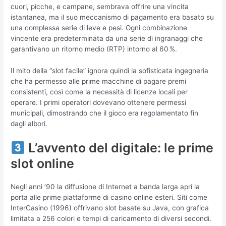
cuori, picche, e campane, sembrava offrire una vincita
istantanea, ma il suo meccanismo di pagamento era basato su
una complessa serie di leve e pesi. Ogni combinazione
vincente era predeterminata da una serie di ingranaggi che
garantivano un ritorno medio (RTP) intorno al 60 %.
Il mito della “slot facile” ignora quindi la sofisticata ingegneria
che ha permesso alle prime macchine di pagare premi
consistenti, così come la necessità di licenze locali per
operare. I primi operatori dovevano ottenere permessi
municipali, dimostrando che il gioco era regolamentato fin
dagli albori.
L’avvento del digitale: le prime
slot online
Negli anni ’90 la diffusione di Internet a banda larga aprì la
porta alle prime piattaforme di casino online esteri. Siti come
InterCasino (1996) offrivano slot basate su Java, con grafica
limitata a 256 colori e tempi di caricamento di diversi secondi.