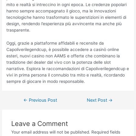
mito e realtà si intreccino in ogni epoca. Le credenze popolari
hanno sempre accompagnato il gioco, ma le innovazioni
tecnologiche hanno trasformato le superstizioni in elementi di
design, rendendo l’esperienza più avvincente ma anche più
trasparente.
Oggi, grazie a piattaforme affidabili e recensite da
Capoliverilegendcup, è possibile accedere a casinò online
esteri, nuovi casino non AAMS e offerte che combinano la
tradizione del dealer dal vivo con la potenza delle slot
narrative. Esplora le raccomandazioni di Capoliverilegendcup e
vivi in prima persona il connubio tra mito e realtà, ricordando
sempre di giocare in modo responsabile.
←
Previous Post
Next Post
→
Leave a Comment
Your email address will not be published.
Required fields