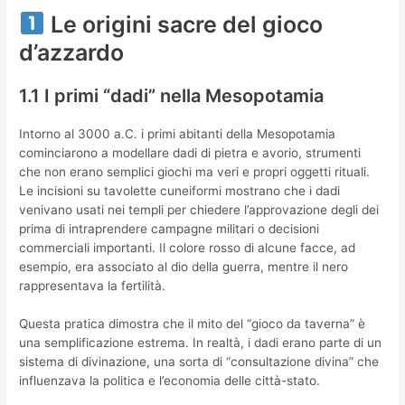
Le origini sacre del gioco
d’azzardo
1.1 I primi “dadi” nella Mesopotamia
Intorno al 3000 a.C. i primi abitanti della Mesopotamia
cominciarono a modellare dadi di pietra e avorio, strumenti
che non erano semplici giochi ma veri e propri oggetti rituali.
Le incisioni su tavolette cuneiformi mostrano che i dadi
venivano usati nei templi per chiedere l’approvazione degli dei
prima di intraprendere campagne militari o decisioni
commerciali importanti. Il colore rosso di alcune facce, ad
esempio, era associato al dio della guerra, mentre il nero
rappresentava la fertilità.
Questa pratica dimostra che il mito del “gioco da taverna” è
una semplificazione estrema. In realtà, i dadi erano parte di un
sistema di divinazione, una sorta di “consultazione divina” che
influenzava la politica e l’economia delle città-stato.