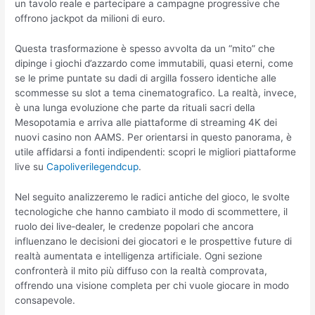
un tavolo reale e partecipare a campagne progressive che
offrono jackpot da milioni di euro.
Questa trasformazione è spesso avvolta da un “mito” che
dipinge i giochi d’azzardo come immutabili, quasi eterni, come
se le prime puntate su dadi di argilla fossero identiche alle
scommesse su slot a tema cinematografico. La realtà, invece,
è una lunga evoluzione che parte da rituali sacri della
Mesopotamia e arriva alle piattaforme di streaming 4K dei
nuovi casino non AAMS. Per orientarsi in questo panorama, è
utile affidarsi a fonti indipendenti: scopri le migliori piattaforme
live su
Capoliverilegendcup
.
Nel seguito analizzeremo le radici antiche del gioco, le svolte
tecnologiche che hanno cambiato il modo di scommettere, il
ruolo dei live‑dealer, le credenze popolari che ancora
influenzano le decisioni dei giocatori e le prospettive future di
realtà aumentata e intelligenza artificiale. Ogni sezione
confronterà il mito più diffuso con la realtà comprovata,
offrendo una visione completa per chi vuole giocare in modo
consapevole.