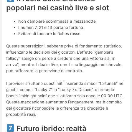
popolari nei casinò live e slot
Non cambiare scommessa a mezzanotte
I numeri 7, 21 e 13 portano fortuna
Evitare di toccare le fiches rosse
Queste superstizioni, sebbene prive di fondamento statistico,
influenzano le decisioni dei giocatori. L’effetto “gambler’s
fallacy” spinge chi perde a credere che una vittoria sia “in
arrivo”, mentre il dealer live, con il suo linguaggio amichevole,
può rafforzare la percezione di controllo.
I provider sfruttano questi miti inserendo simboli “fortunati” nei
giochi, come il “Lucky 7” in “Lucky 7’s Deluxe”, o creando
bonus “midnight spin” che si attivano solo dopo le 00:00 UTC.
Queste meccaniche aumentano l’engagement, ma è compito
del giocatore riconoscere la differenza tra credenze e
probabilità reali.
Futuro ibrido: realtà