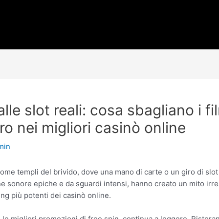
lle slot reali: cosa sbagliano i f
o nei migliori casinò online
min
ome templi del brivido, dove una mano di carte o un giro di slot
nore epiche e da sguardi intensi, hanno creato un mito irresisti
ing più potenti dei casinò online.
 le migliori promozioni di free spin, continua a leggere. Ristora