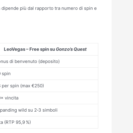
a dipende più dal rapporto tra numero di spin e
LeoVegas – Free spin su
Gonzo’s Quest
nus di benvenuto (deposito)
 spin
 per spin (max €250)
× vincita
panding wild su 2‑3 simboli
ta (RTP 95,9 %)