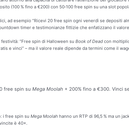
osito (100 % fino a €200) con 50‑100 free spin su una slot pop
dici, ad esempio “Ricevi 20 free spin ogni venerdì se depositi
ntdown timer e testimonianze fittizie che enfatizzano il valore
 festività: “Free spin di Halloween su
Book of Dead
con moltiplic
atis e vinci” – ma il valore reale dipende da termini come il wag
00 free spin su
Mega Moolah
+ 200% fino a €300. Vinci sen
o: i free spin su
Mega Moolah
hanno un RTP di 96,5 % ma un jack
vincite è 40×.