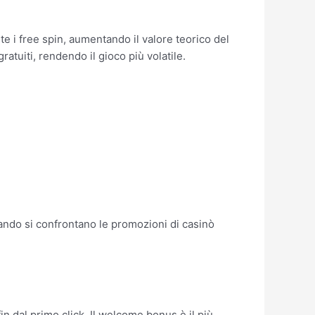
nte i free spin, aumentando il valore teorico del
atuiti, rendendo il gioco più volatile.
ando si confrontano le promozioni di casinò
in dal primo click. Il welcome bonus è il più