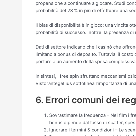
propensione a continuare a giocare. Studi condo
probabilità del 23 % in più di effettuare una se
Il bias di disponibilità è in gioco: una vincita
probabilità di successo. Inoltre, la presenza di 
Dati di settore indicano che i casinò che offron
limitano a bonus di deposito. Tuttavia, il cost
portare a un aumento della spesa complessiva
In sintesi, i free spin sfruttano meccanismi psic
Ristorantegellius sottolinea l’importanza di una
6. Errori comuni dei reg
Sovrastimare la frequenza – Nei film i fr
bonus dipende dal tasso di scatter, spess
Ignorare i termini & condizioni – Le scene