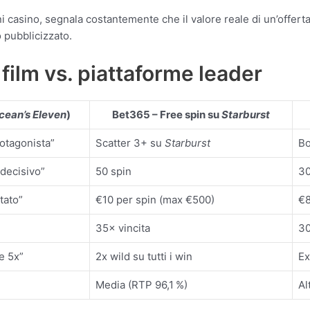
i casino, segnala costantemente che il valore reale di un’offert
 pubblicizzato.
 film vs. piattaforme leader
cean’s Eleven
)
Bet365 – Free spin su
Starburst
rotagonista”
Scatter 3+ su
Starburst
Bo
 decisivo”
50 spin
30
itato”
€10 per spin (max €500)
€8
35× vincita
30
e 5x”
2x wild su tutti i win
Ex
Media (RTP 96,1 %)
Al