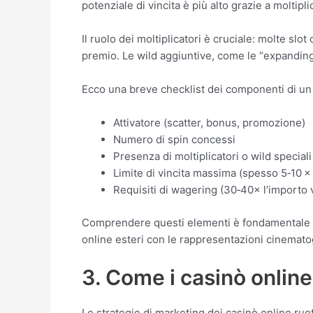
potenziale di vincita è più alto grazie a moltipli
Il ruolo dei moltiplicatori è cruciale: molte slo
premio. Le wild aggiuntive, come le “expanding w
Ecco una breve checklist dei componenti di un 
Attivatore (scatter, bonus, promozione)
Numero di spin concessi
Presenza di moltiplicatori o wild speciali
Limite di vincita massima (spesso 5‑10 × 
Requisiti di wagering (30‑40× l’importo 
Comprendere questi elementi è fondamentale per
online esteri con le rappresentazioni cinemato
3. Come i casinò onlin
Le strategie di marketing dei casinò online ruot