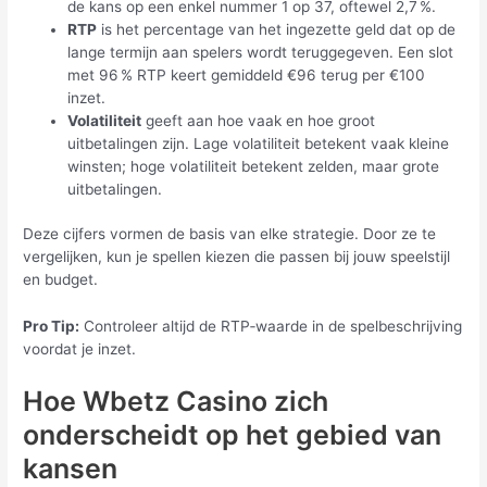
de kans op een enkel nummer 1 op 37, oftewel 2,7 %.
RTP
is het percentage van het ingezette geld dat op de
lange termijn aan spelers wordt teruggegeven. Een slot
met 96 % RTP keert gemiddeld €96 terug per €100
inzet.
Volatiliteit
geeft aan hoe vaak en hoe groot
uitbetalingen zijn. Lage volatiliteit betekent vaak kleine
winsten; hoge volatiliteit betekent zelden, maar grote
uitbetalingen.
Deze cijfers vormen de basis van elke strategie. Door ze te
vergelijken, kun je spellen kiezen die passen bij jouw speelstijl
en budget.
Pro Tip:
Controleer altijd de RTP‑waarde in de spelbeschrijving
voordat je inzet.
Hoe Wbetz Casino zich
onderscheidt op het gebied van
kansen