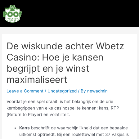
De wiskunde achter Wbetz
Casino: Hoe je kansen
begrijpt en je winst
maximaliseert
Leave a Comment
/
Uncategorized
/ By
newadmin
Voordat je een spel draait, is het belangrijk om de drie
kernbegrippen van elke casinospel te kennen: kans, RTP
(Return to Player) en volatiliteit.
Kans
beschrijft de waarschijnlijkheid dat een bepaalde
uitkomst optreedt. Bij een roulettewiel met 37 vakjes is