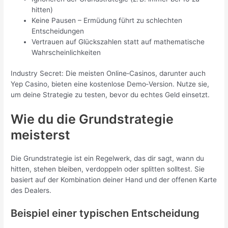
hitten)
Keine Pausen – Ermüdung führt zu schlechten
Entscheidungen
Vertrauen auf Glückszahlen statt auf mathematische
Wahrscheinlichkeiten
Industry Secret: Die meisten Online‑Casinos, darunter auch
Yep Casino, bieten eine kostenlose Demo‑Version. Nutze sie,
um deine Strategie zu testen, bevor du echtes Geld einsetzt.
Wie du die Grundstrategie
meisterst
Die Grundstrategie ist ein Regelwerk, das dir sagt, wann du
hitten, stehen bleiben, verdoppeln oder splitten solltest. Sie
basiert auf der Kombination deiner Hand und der offenen Karte
des Dealers.
Beispiel einer typischen Entscheidung