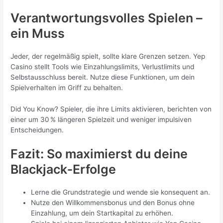
Verantwortungsvolles Spielen –
ein Muss
Jeder, der regelmäßig spielt, sollte klare Grenzen setzen. Yep
Casino stellt Tools wie Einzahlungslimits, Verlustlimits und
Selbstausschluss bereit. Nutze diese Funktionen, um dein
Spielverhalten im Griff zu behalten.
Did You Know? Spieler, die ihre Limits aktivieren, berichten von
einer um 30 % längeren Spielzeit und weniger impulsiven
Entscheidungen.
Fazit: So maximierst du deine
Blackjack‑Erfolge
Lerne die Grundstrategie und wende sie konsequent an.
Nutze den Willkommensbonus und den Bonus ohne
Einzahlung, um dein Startkapital zu erhöhen.