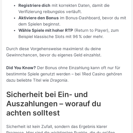
Registriere dich
mit korrekten Daten, damit die
Verifizierung reibungslos verläuft.
Aktiviere den Bonus
im Bonus‑Dashboard, bevor du mit
dem Spielen beginnst.
Wähle Spiele mit hoher RTP
(Return to Player), zum
Beispiel klassische Slots mit 96 % oder mehr.
Durch diese Vorgehensweise maximierst du deine
Gewinnchancen, bevor du eigenes Geld einzahlst.
Did You Know?
Der Bonus ohne Einzahlung kann oft nur für
bestimmte Spiele genutzt werden – bei 1Red Casino gehören
dazu beliebte Titel wie
Dragonia
.
Sicherheit bei Ein- und
Auszahlungen – worauf du
achten solltest
Sicherheit ist kein Zufall, sondern das Ergebnis klarer
Prozesse. Hier sind die wichtigsten Punkte, die du prüfen