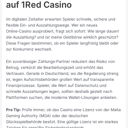
auf 1Red Casino
Im digitalen Zeitalter erwarten Spieler schnelle, sichere und
flexible Ein‑ und Auszahlungswege. Wer ein neues
Online‑Casino ausprobiert, fragt sich sofort:
Wie lange dauert
die Auszahlung?
und
Ist meine Geldbörse wirklich geschützt?
Diese Fragen bestimmen, ob ein Spieler langfristig bleibt oder
zur Konkurrenz wechselt.
Ein zuverlässiger Zahlungs‑Partner reduziert das Risiko von
Betrug, verkürzt die Bearbeitungszeit und erhöht das
Vertrauen. Gerade in Deutschland, wo die Regulierung streng
ist, legen Aufsichtsbehörden großen Wert auf transparente
Finanzprozesse. Spieler, die Wert auf Datenschutz und
schnelle Auszahlungen legen, sollten deshalb gezielt nach
Plattformen suchen, die moderne Wallet‑Lösungen anbieten.
Pro Tip:
Prüfe immer, ob das Casino eine Lizenz von der Malta
Gaming Authority (MGA) oder der deutschen
Glücksspielbehörde besitzt. Eine gültige Lizenz ist ein starkes
Zeichen für geprüfte Sicherheitsstandards.