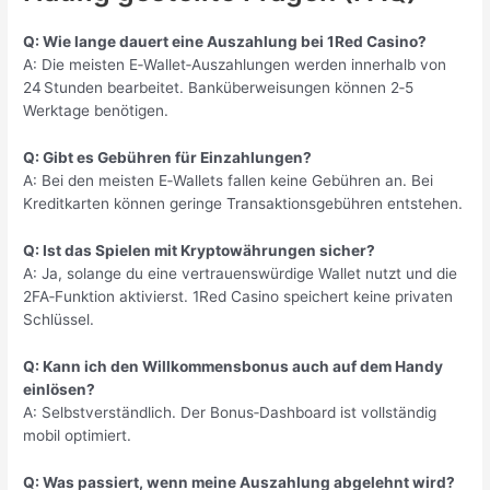
Q: Wie lange dauert eine Auszahlung bei 1Red Casino?
A: Die meisten E‑Wallet‑Auszahlungen werden innerhalb von
24 Stunden bearbeitet. Banküberweisungen können 2‑5
Werktage benötigen.
Q: Gibt es Gebühren für Einzahlungen?
A: Bei den meisten E‑Wallets fallen keine Gebühren an. Bei
Kreditkarten können geringe Transaktionsgebühren entstehen.
Q: Ist das Spielen mit Kryptowährungen sicher?
A: Ja, solange du eine vertrauenswürdige Wallet nutzt und die
2FA‑Funktion aktivierst. 1Red Casino speichert keine privaten
Schlüssel.
Q: Kann ich den Willkommensbonus auch auf dem Handy
einlösen?
A: Selbstverständlich. Der Bonus‑Dashboard ist vollständig
mobil optimiert.
Q: Was passiert, wenn meine Auszahlung abgelehnt wird?