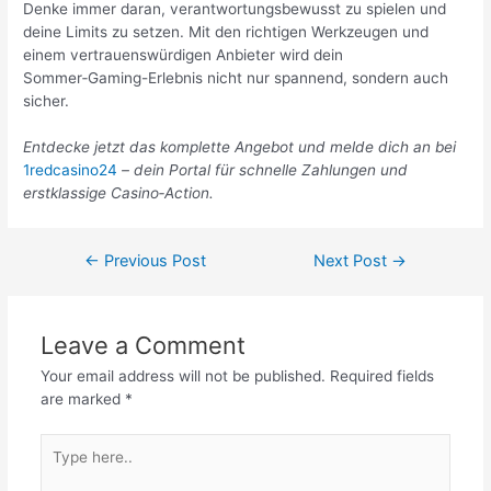
Denke immer daran, verantwortungsbewusst zu spielen und
deine Limits zu setzen. Mit den richtigen Werkzeugen und
einem vertrauenswürdigen Anbieter wird dein
Sommer‑Gaming-Erlebnis nicht nur spannend, sondern auch
sicher.
Entdecke jetzt das komplette Angebot und melde dich an bei
1redcasino24
– dein Portal für schnelle Zahlungen und
erstklassige Casino‑Action.
←
Previous Post
Next Post
→
Leave a Comment
Your email address will not be published.
Required fields
are marked
*