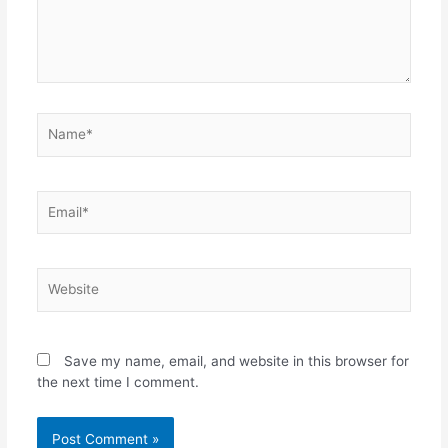
Save my name, email, and website in this browser for
the next time I comment.