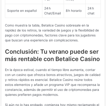
24 h
24 h
Soporte en español
8 h horario
Chat/Email
chat
Como muestra la tabla, Betalice Casino sobresale en la
rapidez de los retiros, la variedad de juegos y la flexibilidad de
pago con criptomonedas, factores clave para los jugadores
que buscan una experiencia sin complicaciones.
Conclusión: Tu verano puede ser
más rentable con Betalice Casino
En la época estival, cuando el tiempo libre aumenta, contar
con un casino que ofrezca bonos atractivos, juegos de calidad
y retiros rápidos es esencial. Betalice Casino reúne todos
estos elementos y añade un programa VIP que recompensa la
constancia, además de permitir el uso de criptomonedas para
quienes prefieren pagos modernos.
Si aún no lo has probado, comienza hoy mismo reclamando el