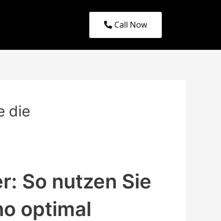
Call Now
e die
r: So nutzen Sie
o optimal