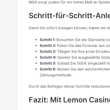
MGA sorgt zudem für ein hohes Maß an Spiele
Schritt‑für‑Schritt‑An
Damit Sie sofort loslegen können, haben wir ei
Schritt 1:
Besuchen Sie die Startseite vo
Schritt 2:
Füllen Sie das Formular aus un
Schritt 3:
Tätigen Sie Ihre erste Einzah
Schritt 4:
Spielen Sie ausgewählte Slots
Schritt 5:
Sobald Sie 500 € eingezahlt 
Schritt 6:
Nutzen Sie den wöchentlichen
Zahlungsmethode.
Durch das Befolgen dieser Schritte reduzieren
Fazit: Mit Lemon Casin