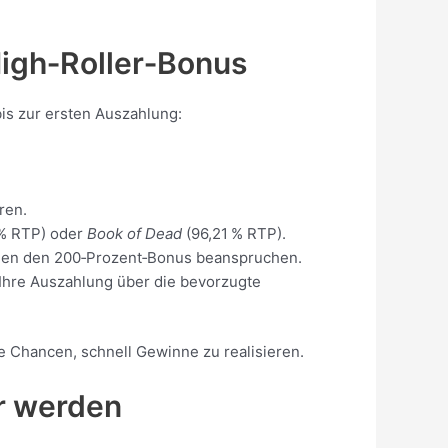
 High‑Roller‑Bonus
bis zur ersten Auszahlung:
ren.
 % RTP) oder
Book of Dead
(96,21 % RTP).
nnen den 200‑Prozent‑Bonus beanspruchen.
Ihre Auszahlung über die bevorzugte
re Chancen, schnell Gewinne zu realisieren.
er werden