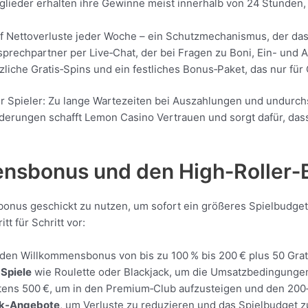
glieder erhalten ihre Gewinne meist innerhalb von 24 Stunden,
f Nettoverluste jeder Woche – ein Schutzmechanismus, der das
sprechpartner per Live‑Chat, der bei Fragen zu Boni, Ein- und A
tzliche Gratis‑Spins und ein festliches Bonus‑Paket, das nur für C
ler Spieler: Zu lange Wartezeiten bei Auszahlungen und undurc
rungen schafft Lemon Casino Vertrauen und sorgt dafür, dass S
ensbonus und den High‑Roller‑
bonus geschickt zu nutzen, um sofort ein größeres Spielbudget
t für Schritt vor:
 den Willkommensbonus von bis zu 100 % bis 200 € plus 50 Grat
 Spiele
wie Roulette oder Blackjack, um die Umsatzbedingungen (
ens 500 €, um in den Premium‑Club aufzusteigen und den 200‑
ck‑Angebote
, um Verluste zu reduzieren und das Spielbudget z