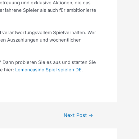
etreuung und exklusive Aktionen, die das
rfahrene Spieler als auch für ambitionierte
d verantwortungsvollem Spielverhalten. Wer
ellen Auszahlungen und wöchentlichen
? Dann probieren Sie es aus und starten Sie
e hier:
Lemoncasino Spiel spielen DE
.
Next Post
→