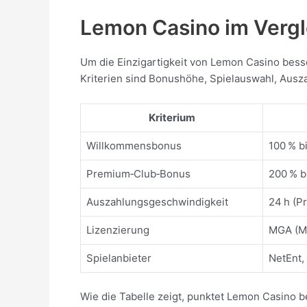
Lemon Casino im Verg
Um die Einzigartigkeit von Lemon Casino bess
Kriterien sind Bonushöhe, Spielauswahl, Ausz
Kriterium
Willkommensbonus
100 % b
Premium‑Club‑Bonus
200 % b
Auszahlungsgeschwindigkeit
24 h (P
Lizenzierung
MGA (Ma
Spielanbieter
NetEnt,
Wie die Tabelle zeigt, punktet Lemon Casino