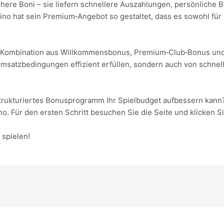
ere Boni – sie liefern schnellere Auszahlungen, persönliche B
o hat sein Premium‑Angebot so gestaltet, dass es sowohl für e
gen Kombination aus Willkommensbonus, Premium‑Club‑Bonus un
 Umsatzbedingungen effizient erfüllen, sondern auch von schn
 strukturiertes Bonusprogramm Ihr Spielbudget aufbessern kann
o. Für den ersten Schritt besuchen Sie die Seite und klicken Si
spielen!