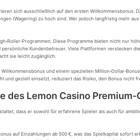
ieren sich ausschließlich auf den ersten Willkommensbonus. D
ngen (Wagering) zu hoch sind. Wer jedoch langfristig mehr aus
High‑Roller‑Programmen. Diese Programme bieten nicht nur höh
persönliche Kundenbetreuer. Viele Plattformen verstecken di
ht sie leicht zugänglich.
 Willkommensbonus und einem speziellen Million‑Dollar‑Bonu
t und gezielt einsetzt, reduziert das Risiko, den Bonus nicht 
le des Lemon Casino Premium‑
ltet, dass er sowohl für erfahrene Spieler als auch für ambition
Bonus auf Einzahlungen ab 500 €, was das Spielkapital sofort er