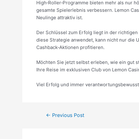
High‑Roller‑Programme bieten mehr als nur höh
gesamte Spielerlebnis verbessern. Lemon Casin
Neulinge attraktiv ist.
Der Schlüssel zum Erfolg liegt in der richti
diese Strategie anwendet, kann nicht nur die
Cashback‑Aktionen profitieren.
Möchten Sie jetzt selbst erleben, wie ein gut
Ihre Reise im exklusiven Club von Lemon Casin
Viel Erfolg und immer verantwortungsbewusst 
←
Previous Post