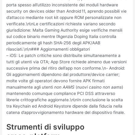
porta spesso all’utilizzo inconsistente dei moduli hardware
security on devices older than Android 11, aprendo possibili vie
d’attacco mediante root kit oppure ROM personalizzate non
verificate.\n\nLe certificazioni richieste variano secondo
giurisdizione: Malta Gaming Authority esige verifiche mensili
sul codice binario mentre l’Agenzia Doping Italia controlla
periodicamente gli hash SHA‑256 degli APK/AAB
rilasciati.\n\n### Aggiornamenti obbligatori
– iOS: Le patch critiche sono distribuite simultaneamente a
tutti gli utenti via OTA; App Store richiede almeno due versioni
successive prima del ritiro dell’app non conforme.\n- Android:
Gli aggiornamenti dipendono dal produttore/device carrier;
molte volte gli operatori devono fornire APK firmati
manualmente agli utenti
non AAMS
(
nuovi casino non aams
)
mantenendo comunque compliance PCI DSS attraverso
librerie crittografiche aggiornate.\n\nIn conclusione la scelta
tra Keychain ed Android Keystore dipende dalla fiducia nella
catena d’approvvigionamento hardware del dispositivo finale.
Strumenti di sviluppo