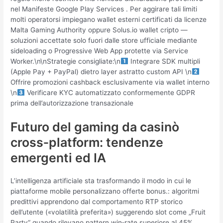
nel Manifeste Google Play Services . Per aggirare tali limiti
molti operatorsi impiegano wallet esterni certificati da licenze
Malta Gaming Authority oppure Solus.io wallet cripto —
soluzioni accettate solo fuori dalle store ufficiale mediante
sideloading o Progressive Web App protette via Service
Worker.\n\nStrategie consigliate:\n
Integrare SDK multipli
(Apple Pay + PayPal) dietro layer astratto custom API \n
Offrire promozioni cashback esclusivamente via wallet interno
\n
Verificare KYC automatizzato conformemente GDPR
prima dell’autorizzazione transazionale
Futuro del gaming da casinò
cross‑platform: tendenze
emergenti ed IA
L’intelligenza artificiale sta trasformando il modo in cui le
piattaforme mobile personalizzano offerte bonus.: algoritmi
predittivi apprendono dal comportamento RTP storico
dell’utente («volatilità preferita») suggerendo slot come „Fruit
Party“ quando rilevano pattern win‐rate superiore al 45%.