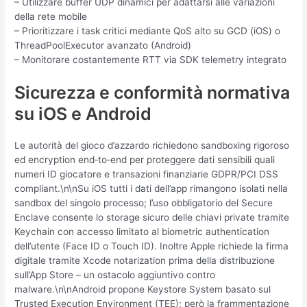
– Utilizzare buffer UDP dinamici per adattarsi alle variazioni
della rete mobile
– Prioritizzare i task critici mediante QoS alto su GCD (iOS) o
ThreadPoolExecutor avanzato (Android)
– Monitorare costantemente RTT via SDK telemetry integrato
Sicurezza e conformità normativa
su iOS e Android
Le autorità del gioco d’azzardo richiedono sandboxing rigoroso
ed encryption end‑to‑end per proteggere dati sensibili quali
numeri ID giocatore e transazioni finanziarie GDPR/PCI DSS
compliant.\n\nSu iOS tutti i dati dell’app rimangono isolati nella
sandbox del singolo processo; l’uso obbligatorio del Secure
Enclave consente lo storage sicuro delle chiavi private tramite
Keychain con accesso limitato al biometric authentication
dell’utente (Face ID o Touch ID). Inoltre Apple richiede la firma
digitale tramite Xcode notarization prima della distribuzione
sull’App Store – un ostacolo aggiuntivo contro
malware.\n\nAndroid propone Keystore System basato sul
Trusted Execution Environment (TEE); però la frammentazione