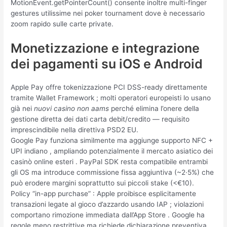
MotionEvent.getPointerCount() consente inoltre multi-finger
gestures utilissime nei poker tournament dove è necessario
zoom rapido sulle carte private.
Monetizzazione e integrazione
dei pagamenti su iOS e Android
Apple Pay offre tokenizzazione PCI DSS-ready direttamente
tramite Wallet Framework ; molti operatori europeisti lo usano
già nei
nuovi casino non aams
perché elimina l’onere della
gestione diretta dei dati carta debit/credito — requisito
imprescindibile nella direttiva PSD2 EU.
Google Pay funziona similmente ma aggiunge supporto NFC +
UPI indiano , ampliando potenzialmente il mercato asiatico dei
casinò online esteri . PayPal SDK resta compatibile entrambi
gli OS ma introduce commissione fissa aggiuntiva (~2·5%) che
può erodere margini soprattutto sui piccoli stake (<€10).
Policy “in-app purchase” : Apple proibisce esplicitamente
transazioni legate al gioco d’azzardo usando IAP ; violazioni
comportano rimozione immediata dall’App Store . Google ha
regole meno restrittive ma richiede dichiarazione preventiva