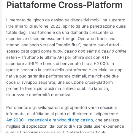
Piattaforme Cross‑Platform
Il mercato del gioco da casinò su dispositivi mobili ha superato
i tre miliardi di euro nel 2023, spinto da una penetrazione quasi
totale degli smartphone e da una domanda crescente di
esperienze di scommessa on‑the‑go. Operatori tradizionali
stanno lanciando versioni “mobile‑first”, mentre nuovi attori –
spesso catalogati come
nuovi casino non aams
o
casino online
esteri
– sfruttano le ultime API per offrire slot con RTP
superiore al 96 % e bonus di benvenuto fino a € 2 000. In
questo scenario la scelta della piattaforma è cruciale: un’app
nativa può garantire performance ottimali, ma richiede due
code di sviluppo separate; una soluzione cross‑platform
promette tempi più rapidi ma solleva dubbi su latenza,
sicurezza e conformità normativa.
Per orientare gli sviluppatori e gli operatori verso decisioni
informate, ci affidiamo al punto di riferimento indipendente
Ami2030 – recensioni e ranking di app casino
, che analizza
migliaia di applicazioni dal punto di vista della user experience
e della trasparenza dei payout. Nel resto dell’articolo