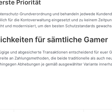
rste Priorität
Datenschutz-Grundverordnung und behandeln jedwede Kundendate
lich für die Kontoverwaltung eingesetzt und zu keinem Zeitpun
cht und modernisiert, um den besten Schutzstandards gewachs
ichkeiten für sämtliche Gamer
 zügige und abgesicherte Transaktionen entscheidend für euer
eite an Zahlungsmethoden, die beide traditionelle als auch n
wohingegen Abhebungen je gemäß ausgewählter Variante innerha