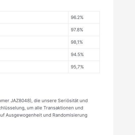
96.2%
97.8%
98,1%
94.5%
95,7%
mmer JAZ8048), die unsere Seriösität und
schlüsselung, um alle Transaktionen und
 auf Ausgewogenheit und Randomisierung