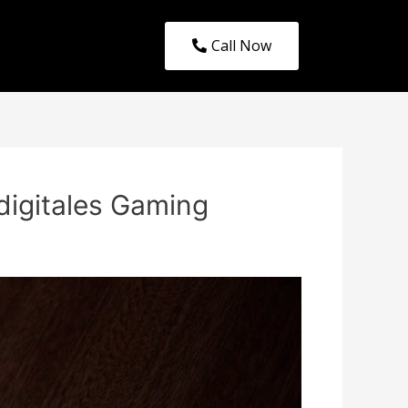
Call Now
 digitales Gaming