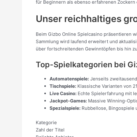
für Beginnern als ebenso erfahrenen Zockern
Unser reichhaltiges gr
Beim Gizbo Online Spielcasino präsentieren wi
Sammlung wird laufend erweitert und aktualisi
über fortschreitenden Gewinntöpfen bis hin zu 
Top-Spielkategorien bei Gi
Automatenspiele:
Jenseits zweitausend 
Tischspiele:
Klassische Varianten von 21
Live Casino:
Echte Spielerfahrung mit l
Jackpot-Games:
Massive Winning-Optio
Spezialspiele:
Rubbellose, Bingospiele 
Kategorie
Zahl der Titel