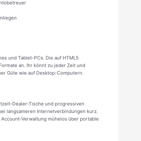
ntobetreuer
Anliegen
ones und Tablet-PCs. Die auf HTML5
ormate an. Ihr könnt zu jeder Zeit und
scher Güte wie auf Desktop-Computern.
htzeit-Dealer-Tische und progressiven
 bei langsameren Internetverbindungen kurz.
ur Account-Verwaltung mühelos über portable