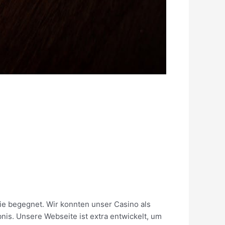
ie begegnet. Wir konnten unser Casino als
nis. Unsere Webseite ist extra entwickelt, um