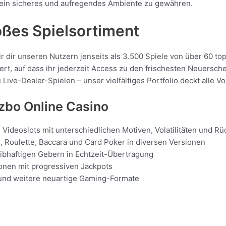
 ein sicheres und aufregendes Ambiente zu gewähren.
oßes Spielsortiment
r dir unseren Nutzern jenseits als 3.500 Spiele von über 60 to
ert, auf dass ihr jederzeit Access zu den frischesten Neuersc
Live-Dealer-Spielen – unser vielfältiges Portfolio deckt alle Vo
zbo Online Casino
Videoslots mit unterschiedlichen Motiven, Volatilitäten und R
, Roulette, Baccara und Card Poker in diversen Versionen
eibhaftigen Gebern in Echtzeit-Übertragung
nen mit progressiven Jackpots
und weitere neuartige Gaming-Formate