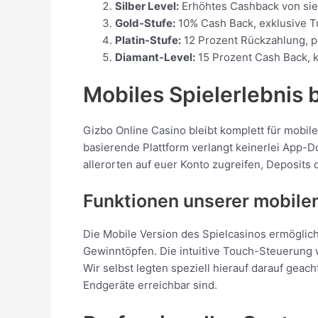
Silber Level:
Erhöhtes Cashback von sie
Gold-Stufe:
10% Cash Back, exklusive T
Platin-Stufe:
12 Prozent Rückzahlung, p
Diamant-Level:
15 Prozent Cash Back, 
Mobiles Spielerlebnis 
Gizbo Online Casino bleibt komplett für mobi
basierende Plattform verlangt keinerlei App-Do
allerorten auf euer Konto zugreifen, Deposits
Funktionen unserer mobile
Die Mobile Version des Spielcasinos ermöglich
Gewinntöpfen. Die intuitive Touch-Steuerung w
Wir selbst legten speziell hierauf darauf gea
Endgeräte erreichbar sind.