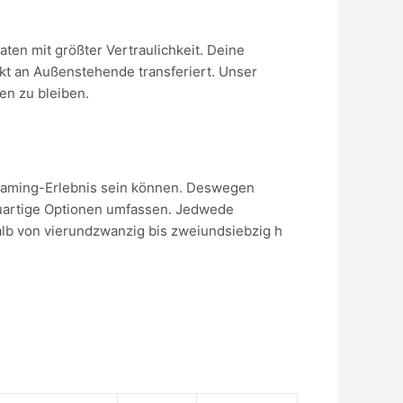
n mit größter Vertraulichkeit. Deine
kt an Außenstehende transferiert. Unser
en zu bleiben.
 Gaming-Erlebnis sein können. Deswegen
euartige Optionen umfassen. Jedwede
lb von vierundzwanzig bis zweiundsiebzig h