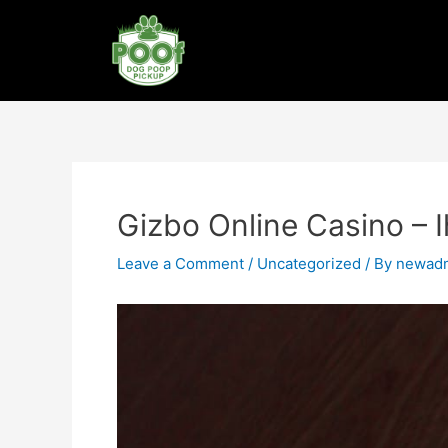
Gizbo Online Casino – I
Leave a Comment
/
Uncategorized
/ By
newad