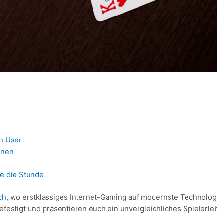
en User
onen
e die Stunde
ch
, wo erstklassiges Internet-Gaming auf modernste Technolog
efestigt und präsentieren euch ein unvergleichliches Spielerleb