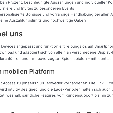
ben Prozent, beschleunigte Auszahlungen und individueller Ko
urniere und Invites zu besonderen Events
ersonalisierte Bonusse und vorrangige Handhabung bei allen 
keine Auszahlungslimits und hochwertige Gaben
bei uns
le Devices angepasst und funktioniert reibungslos auf Smartph
wnload und adaptiert sich von allein an verschiedene Display-F
 durchführen und Ihre bevorzugten Spiele spielen – mit identi
n mobilen Platform
t Access zu jenseits 90% jedweder vorhandenen Titel, inkl. Ec
ird intuitiv designed, und die Lade-Perioden halten sich auch
chtet, weshalb sämtliche Features vom Kundensupport bis hin z