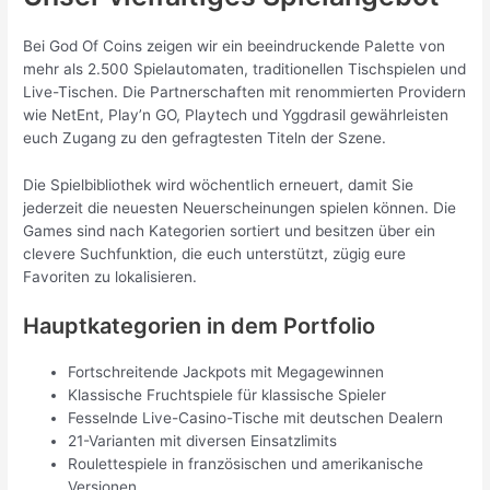
Bei God Of Coins zeigen wir ein beeindruckende Palette von
mehr als 2.500 Spielautomaten, traditionellen Tischspielen und
Live-Tischen. Die Partnerschaften mit renommierten Providern
wie NetEnt, Play’n GO, Playtech und Yggdrasil gewährleisten
euch Zugang zu den gefragtesten Titeln der Szene.
Die Spielbibliothek wird wöchentlich erneuert, damit Sie
jederzeit die neuesten Neuerscheinungen spielen können. Die
Games sind nach Kategorien sortiert und besitzen über ein
clevere Suchfunktion, die euch unterstützt, zügig eure
Favoriten zu lokalisieren.
Hauptkategorien in dem Portfolio
Fortschreitende Jackpots mit Megagewinnen
Klassische Fruchtspiele für klassische Spieler
Fesselnde Live-Casino-Tische mit deutschen Dealern
21-Varianten mit diversen Einsatzlimits
Roulettespiele in französischen und amerikanische
Versionen