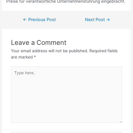
Preise für verantwortliche Unternehmensführung eingebracht.
←
Previous Post
Next Post
→
Leave a Comment
Your email address will not be published.
Required fields
are marked
*