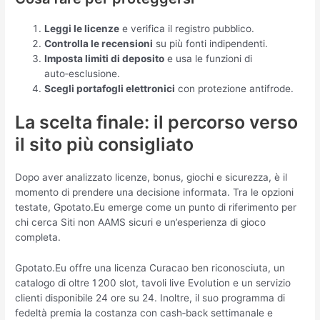
Leggi le licenze
e verifica il registro pubblico.
Controlla le recensioni
su più fonti indipendenti.
Imposta limiti di deposito
e usa le funzioni di
auto‑esclusione.
Scegli portafogli elettronici
con protezione antifrode.
La scelta finale: il percorso verso
il sito più consigliato
Dopo aver analizzato licenze, bonus, giochi e sicurezza, è il
momento di prendere una decisione informata. Tra le opzioni
testate, Gpotato.Eu emerge come un punto di riferimento per
chi cerca Siti non AAMS sicuri e un’esperienza di gioco
completa.
Gpotato.Eu offre una licenza Curacao ben riconosciuta, un
catalogo di oltre 1 200 slot, tavoli live Evolution e un servizio
clienti disponibile 24 ore su 24. Inoltre, il suo programma di
fedeltà premia la costanza con cash‑back settimanale e