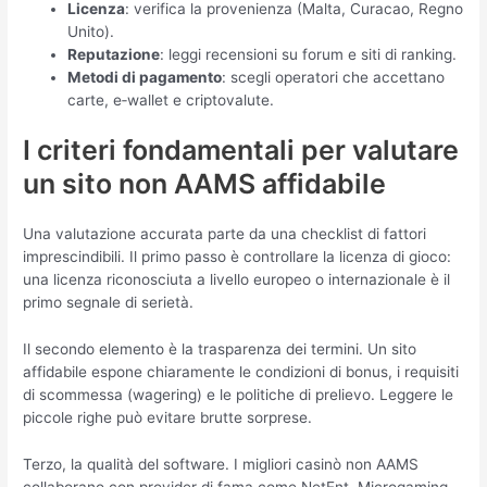
Licenza
: verifica la provenienza (Malta, Curacao, Regno
Unito).
Reputazione
: leggi recensioni su forum e siti di ranking.
Metodi di pagamento
: scegli operatori che accettano
carte, e‑wallet e criptovalute.
I criteri fondamentali per valutare
un sito non AAMS affidabile
Una valutazione accurata parte da una checklist di fattori
imprescindibili. Il primo passo è controllare la licenza di gioco:
una licenza riconosciuta a livello europeo o internazionale è il
primo segnale di serietà.
Il secondo elemento è la trasparenza dei termini. Un sito
affidabile espone chiaramente le condizioni di bonus, i requisiti
di scommessa (wagering) e le politiche di prelievo. Leggere le
piccole righe può evitare brutte sorprese.
Terzo, la qualità del software. I migliori casinò non AAMS
collaborano con provider di fama come NetEnt, Microgaming,