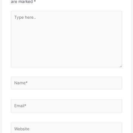
are marked
*