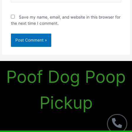
Save my name, email, and website in this browser for
the next time I comment.
Poof Dog Poop
Pickup