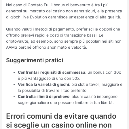
Nel caso di Gpotato.Eu, il bonus di benvenuto è tra i più
generosi sul mercato dei casino non aams sicuri, e la presenza
di giochi live Evolution garantisce un’esperienza di alta qualità.
Quando valuti i metodi di pagamento, preferisci le opzioni che
offrono prelievi rapidi e costi di transazione bassi. Le
criptovalute, ad esempio, sono sempre più popolari nei siti non
AAMS perché offrono anonimato e velocità.
Suggerimenti pratici
Confronta i requisiti di scommessa
: un bonus con 30x
è più vantaggioso di uno con 50x.
Verifica la varietà di giochi
: più slot e tavoli, maggiore è
la possibilità di trovare il tuo preferito.
Controlla i limiti di prelievo
: alcuni casinò impongono
soglie giornaliere che possono limitare la tua libertà.
Errori comuni da evitare quando
si sceglie un casino online non