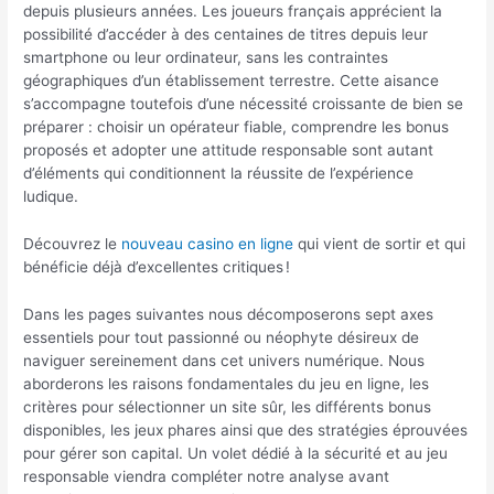
depuis plusieurs années. Les joueurs français apprécient la
possibilité d’accéder à des centaines de titres depuis leur
smartphone ou leur ordinateur, sans les contraintes
géographiques d’un établissement terrestre. Cette aisance
s’accompagne toutefois d’une nécessité croissante de bien se
préparer : choisir un opérateur fiable, comprendre les bonus
proposés et adopter une attitude responsable sont autant
d’éléments qui conditionnent la réussite de l’expérience
ludique.
Découvrez le
nouveau casino en ligne
qui vient de sortir et qui
bénéficie déjà d’excellentes critiques !
Dans les pages suivantes nous décomposerons sept axes
essentiels pour tout passionné ou néophyte désireux de
naviguer sereinement dans cet univers numérique. Nous
aborderons les raisons fondamentales du jeu en ligne, les
critères pour sélectionner un site sûr, les différents bonus
disponibles, les jeux phares ainsi que des stratégies éprouvées
pour gérer son capital. Un volet dédié à la sécurité et au jeu
responsable viendra compléter notre analyse avant