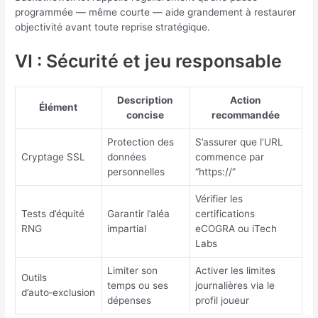
programmée — même courte — aide grandement à restaurer
objectivité avant toute reprise stratégique.
VI : Sécurité et jeu responsable
Description
Action
Élément
concise
recommandée
Protection des
S’assurer que l’URL
Cryptage SSL
données
commence par
personnelles
“https://”
Vérifier les
Tests d’équité
Garantir l’aléa
certifications
RNG
impartial
eCOGRA ou iTech
Labs
Limiter son
Activer les limites
Outils
temps ou ses
journalières via le
d’auto‑exclusion
dépenses
profil joueur