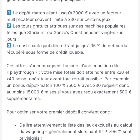
Le dépôt‑match allant jusqu’à 2000 € avec un facteur
multiplicateur souvent limité à x30 sur certains jeux ;
Les tours gratuits attribués sur des machines populaires
telles que Starburst ou Gonzo’s Quest pendant vingt‑et‑un
jours ;
Le cash‑back quotidien offrant jusqu’à‑15 % du net perdu
récupéré sous forme de crédit jouable.
Ces offres s’accompagnent toujours d’une condition dite
« playthrough » : votre mise totale doit atteindre entre x20 et
x40 selon l’opérateur avant tout retrait possible. Par exemple
un bonus dépôt‑match 100 % /500 € avec x30 requiert donc
au moins 15 000 € misés si vous avez reçu exactement 500 €
supplémentaires.
Pour optimiser votre premier dépôt il convient donc :
De lire attentivement la liste des jeux exclusifs au calcul
du wagering – généralement slots haut RTP >96 % sont
privilégiés ;