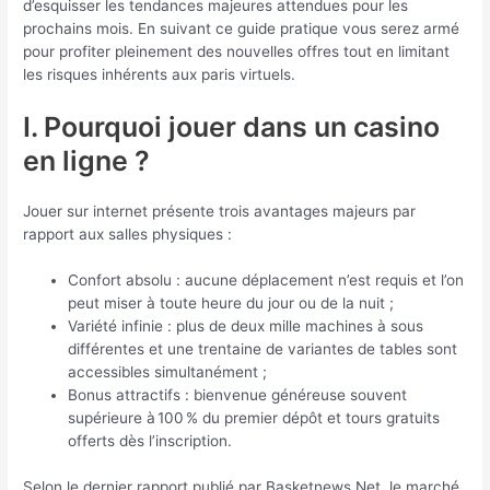
d’esquisser les tendances majeures attendues pour les
prochains mois. En suivant ce guide pratique vous serez armé
pour profiter pleinement des nouvelles offres tout en limitant
les risques inhérents aux paris virtuels.
I. Pourquoi jouer dans un casino
en ligne ?
Jouer sur internet présente trois avantages majeurs par
rapport aux salles physiques :
Confort absolu : aucune déplacement n’est requis et l’on
peut miser à toute heure du jour ou de la nuit ;
Variété infinie : plus de deux mille machines à sous
différentes et une trentaine de variantes de tables sont
accessibles simultanément ;
Bonus attractifs : bienvenue généreuse souvent
supérieure à 100 % du premier dépôt et tours gratuits
offerts dès l’inscription.
Selon le dernier rapport publié par Basketnews.Net, le marché