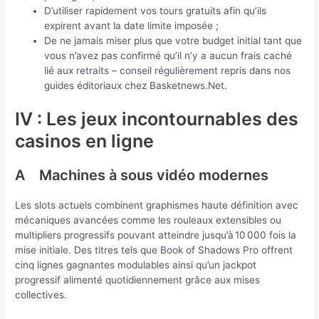
D’utiliser rapidement vos tours gratuits afin qu’ils
expirent avant la date limite imposée ;
De ne jamais miser plus que votre budget initial tant que
vous n’avez pas confirmé qu’il n’y a aucun frais caché
lié aux retraits – conseil régulièrement repris dans nos
guides éditoriaux chez Basketnews.Net.
IV : Les jeux incontournables des
casinos en ligne
A Machines à sous vidéo modernes
Les slots actuels combinent graphismes haute définition avec
mécaniques avancées comme les rouleaux extensibles ou
multipliers progressifs pouvant atteindre jusqu’à 10 000 fois la
mise initiale. Des titres tels que Book of Shadows Pro offrent
cinq lignes gagnantes modulables ainsi qu’un jackpot
progressif alimenté quotidiennement grâce aux mises
collectives.