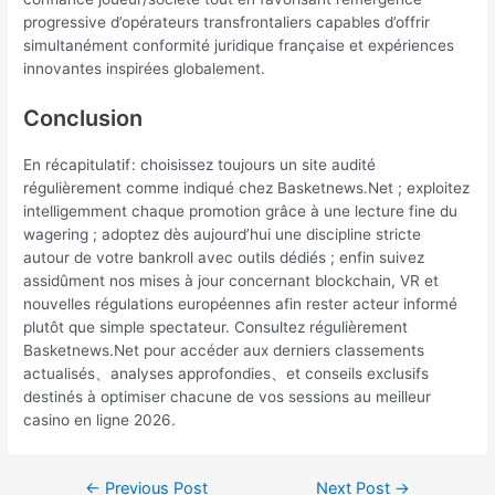
progressive d’opérateurs transfrontaliers capables d’offrir
simultanément conformité juridique française et expériences
innovantes inspirées globalement.
Conclusion
En récapitulatif : choisissez toujours un site audité
régulièrement comme indiqué chez Basketnews.Net ; exploitez
intelligemment chaque promotion grâce à une lecture fine du
wagering ; adoptez dès aujourd’hui une discipline stricte
autour de votre bankroll avec outils dédiés ; enfin suivez
assidûment nos mises à jour concernant blockchain, VR et
nouvelles régulations européennes afin rester acteur informé
plutôt que simple spectateur.​ Consultez régulièrement
Basketnews.Net pour accéder aux derniers classements
actualisés、analyses approfondies、et conseils exclusifs
destinés à optimiser chacune de vos sessions au meilleur
casino en ligne 2026.​
←
Previous Post
Next Post
→