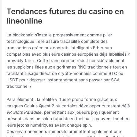
Tendances futures du casino en
line​online​
La blockchain s’installe progressivement comme pilier
technologique : elle assure traçabilité complète des
transactions grâce aux contrats intelligents Ethereum
compatibles avec plusieurs casinos européens déjà labellisés «
provably fair ». Cette transparence réduit considérablement
les suspicions liées aux algorithmes RNG traditionnels tout en
facilitant l’usage direct de crypto‑monnaies comme BTC ou
USDT pour déposer instantanément sans passer par SCA
traditionnel.\
Parallèlement , la réalité virtuelle prend forme grâce aux
casques Oculus Quest 2 où certains développeurs testent déjà
VR Slots Paradise
, permettant aux joueurs physiquement
présents dans un salon futuriste virtuel où ils peuvent toucher
leurs jetons numériques avant chaque spin.
Ces environnements immersifs promettent également une