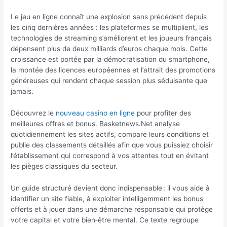
Le jeu en ligne connaît une explosion sans précédent depuis
les cinq dernières années : les plateformes se multiplient, les
technologies de streaming s’améliorent et les joueurs français
dépensent plus de deux milliards d’euros chaque mois. Cette
croissance est portée par la démocratisation du smartphone,
la montée des licences européennes et l’attrait des promotions
généreuses qui rendent chaque session plus séduisante que
jamais.
Découvrez le
nouveau casino en ligne
pour profiter des
meilleures offres et bonus. Basketnews.Net analyse
quotidiennement les sites actifs, compare leurs conditions et
publie des classements détaillés afin que vous puissiez choisir
l’établissement qui correspond à vos attentes tout en évitant
les pièges classiques du secteur.
Un guide structuré devient donc indispensable : il vous aide à
identifier un site fiable, à exploiter intelligemment les bonus
offerts et à jouer dans une démarche responsable qui protège
votre capital et votre bien‑être mental. Ce texte regroupe