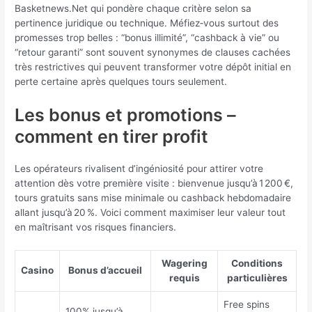
Basketnews.Net qui pondère chaque critère selon sa
pertinence juridique ou technique. Méfiez‑vous surtout des
promesses trop belles : “bonus illimité”, “cashback à vie” ou
“retour garanti” sont souvent synonymes de clauses cachées
très restrictives qui peuvent transformer votre dépôt initial en
perte certaine après quelques tours seulement.
Les bonus et promotions –
comment en tirer profit
Les opérateurs rivalisent d’ingéniosité pour attirer votre
attention dès votre première visite : bienvenue jusqu’à 1 200 €,
tours gratuits sans mise minimale ou cashback hebdomadaire
allant jusqu’à 20 %. Voici comment maximiser leur valeur tout
en maîtrisant vos risques financiers.
Wagering
Conditions
Casino
Bonus d’accueil
requis
particulières
Free spins
100% jusqu’à