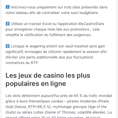
Inscrivez‑vous uniquement sur trois sites présentés dans
notre tableau afin de centraliser votre suivi budgétaire.
Utilisez un tracker Excel ou l’application MyCasinoStats
pour enregistrer chaque mise liée aux promotions ; cela
simplifie la vérification du fulfilment des exigences.
Lorsque le wagering atteint son seuil maximal sans gain
significatif, envisagez de clôturer rapidement la session afin
d’éviter une perte additionnelle due aux fluctuations
normatives du RTP.
Les jeux de casino les plus
populaires en ligne
Les slots détiennent aujourd’hui près de 65 % du trafic mondial
grâce à leurs thématiques variées – pirates modernes (
Pirate
Gold Deluxe
, RTP≈96,5 %), mythologie grecque (
Age of the
Gods
) ou séries cultes (
Game of Thrones
, volatilité élevée). La
plupart offrent entre 20 et 30 lignes payantes, plusieurs