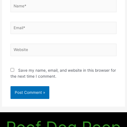
Save my name, email, and website in this browser for
the next time I comment.