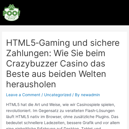
HTML5‑Gaming und sichere
Zahlungen: Wie Sie beim
Crazybuzzer Casino das
Beste aus beiden Welten
herausholen
Leave a Comment
/
Uncategorized
/ By
newadmin
HTML5 hat die Art und Weise, wie wir Casinospiele spielen,
revolutioniert. Im Gegensatz zu veralteten Flash‑Lösungen
läuft HTML5 nativ im Browser, ohne zusätzliche Plugins. Das
bedeutet schnellere Ladezeiten, bessere Grafik und vor allem
eine einheitliche Erfahrung auf Desktop, Tablet und