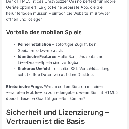
Dank HTML5 ist das Crazybuzzer Casino perfekt für mobile
Geräte optimiert. Es gibt keine separate App, die Sie
herunterladen müssen – einfach die Website im Browser
öffnen und loslegen.
Vorteile des mobilen Spiels
Keine Installation
– sofortiger Zugriff, kein
Speicherplatzverbrauch.
Identische Features
– alle Boni, Jackpots und
Live‑Dealer‑Spiele sind verfügbar.
Sicheres Umfeld
– dieselbe SSL‑Verschlüsselung
schützt Ihre Daten wie auf dem Desktop.
Rhetorische Frage:
Warum sollten Sie sich mit einer
veralteten Mobile‑App zufriedengeben, wenn Sie mit HTML5
überall dieselbe Qualität genießen können?
Sicherheit und Lizenzierung –
Vertrauen ist die Basis