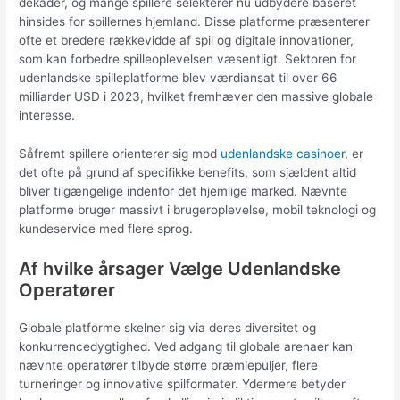
dekader, og mange spillere selekterer nu udbydere baseret
hinsides for spillernes hjemland. Disse platforme præsenterer
ofte et bredere rækkevidde af spil og digitale innovationer,
som kan forbedre spilleoplevelsen væsentligt. Sektoren for
udenlandske spilleplatforme blev værdiansat til over 66
milliarder USD i 2023, hvilket fremhæver den massive globale
interesse.
Såfremt spillere orienterer sig mod
udenlandske casinoer
, er
det ofte på grund af specifikke benefits, som sjældent altid
bliver tilgængelige indenfor det hjemlige marked. Nævnte
platforme bruger massivt i brugeroplevelse, mobil teknologi og
kundeservice med flere sprog.
Af hvilke årsager Vælge Udenlandske
Operatører
Globale platforme skelner sig via deres diversitet og
konkurrencedygtighed. Ved adgang til globale arenaer kan
nævnte operatører tilbyde større præmiepuljer, flere
turneringer og innovative spilformater. Ydermere betyder