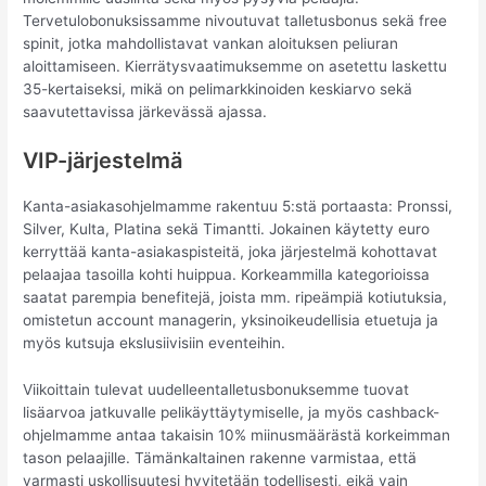
Tervetulobonuksissamme nivoutuvat talletusbonus sekä free
spinit, jotka mahdollistavat vankan aloituksen peliuran
aloittamiseen. Kierrätysvaatimuksemme on asetettu laskettu
35-kertaiseksi, mikä on pelimarkkinoiden keskiarvo sekä
saavutettavissa järkevässä ajassa.
VIP-järjestelmä
Kanta-asiakasohjelmamme rakentuu 5:stä portaasta: Pronssi,
Silver, Kulta, Platina sekä Timantti. Jokainen käytetty euro
kerryttää kanta-asiakaspisteitä, joka järjestelmä kohottavat
pelaajaa tasoilla kohti huippua. Korkeammilla kategorioissa
saatat parempia benefitejä, joista mm. ripeämpiä kotiutuksia,
omistetun account managerin, yksinoikeudellisia etuetuja ja
myös kutsuja ekslusiivisiin eventeihin.
Viikoittain tulevat uudelleentalletusbonuksemme tuovat
lisäarvoa jatkuvalle pelikäyttäytymiselle, ja myös cashback-
ohjelmamme antaa takaisin 10% miinusmäärästä korkeimman
tason pelaajille. Tämänkaltainen rakenne varmistaa, että
varmasti uskollisuutesi hyvitetään todellisesti, eikä vain