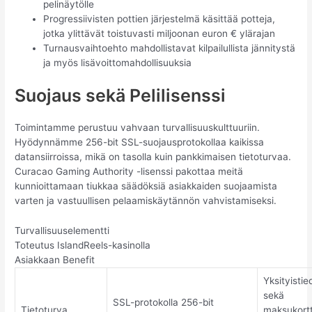
pelinäytölle
Progressiivisten pottien järjestelmä käsittää potteja,
jotka ylittävät toistuvasti miljoonan euron € ylärajan
Turnausvaihtoehto mahdollistavat kilpailullista jännitystä
ja myös lisävoittomahdollisuuksia
Suojaus sekä Pelilisenssi
Toimintamme perustuu vahvaan turvallisuuskulttuuriin.
Hyödynnämme 256-bit SSL-suojausprotokollaa kaikissa
datansiirroissa, mikä on tasolla kuin pankkimaisen tietoturvaa.
Curacao Gaming Authority -lisenssi pakottaa meitä
kunnioittamaan tiukkaa säädöksiä asiakkaiden suojaamista
varten ja vastuullisen pelaamiskäytännön vahvistamiseksi.
Turvallisuuselementti
Toteutus IslandReels-kasinolla
Asiakkaan Benefit
Yksityistie
sekä
SSL-protokolla 256-bit
Tietoturva
maksukortt