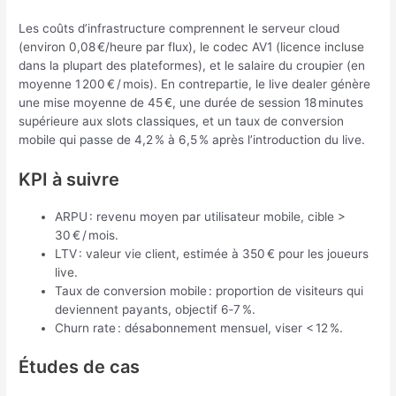
Les coûts d’infrastructure comprennent le serveur cloud
(environ 0,08 €/heure par flux), le codec AV1 (licence incluse
dans la plupart des plateformes), et le salaire du croupier (en
moyenne 1 200 € / mois). En contrepartie, le live dealer génère
une mise moyenne de 45 €, une durée de session 18 minutes
supérieure aux slots classiques, et un taux de conversion
mobile qui passe de 4,2 % à 6,5 % après l’introduction du live.
KPI à suivre
ARPU : revenu moyen par utilisateur mobile, cible >
30 € / mois.
LTV : valeur vie client, estimée à 350 € pour les joueurs
live.
Taux de conversion mobile : proportion de visiteurs qui
deviennent payants, objectif 6‑7 %.
Churn rate : désabonnement mensuel, viser < 12 %.
Études de cas