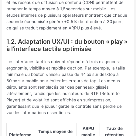
et les réseaux de diffusion de contenu (CDN) permettent de
ramener le temps moyen à 1,8 secondes sur mobile. Les
études internes de plusieurs opérateurs montrent que chaque
seconde économisée génère +0,5 % de rétention à 30 jours,
ce qui se traduit rapidement en ARPU plus élevé.
1.2. Adaptation UX/UI : du bouton « play »
à l’interface tactile optimisée
Les interfaces tactiles doivent répondre à trois exigences :
ergonomie, visibilité et rapidité d’action. Par exemple, la taille
minimale du bouton « mise » passe de 44 px sur desktop à
60 px sur mobile pour éviter les erreurs de tap. Les menus
déroulants sont remplacés par des panneaux glissés
latéralement, tandis que les indicateurs de RTP (Return to
Player) et de volatilité sont affichés en surimpression,
garantissant que le joueur garde le contrôle sans perdre de
vue les informations essentielles.
ARPU
Taux de
Temps moyen de
Plateforme
mobile
rétention