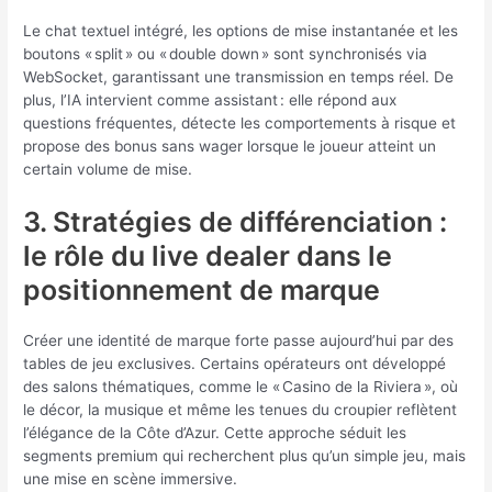
Le chat textuel intégré, les options de mise instantanée et les
boutons « split » ou « double down » sont synchronisés via
WebSocket, garantissant une transmission en temps réel. De
plus, l’IA intervient comme assistant : elle répond aux
questions fréquentes, détecte les comportements à risque et
propose des bonus sans wager lorsque le joueur atteint un
certain volume de mise.
3. Stratégies de différenciation :
le rôle du live dealer dans le
positionnement de marque
Créer une identité de marque forte passe aujourd’hui par des
tables de jeu exclusives. Certains opérateurs ont développé
des salons thématiques, comme le « Casino de la Riviera », où
le décor, la musique et même les tenues du croupier reflètent
l’élégance de la Côte d’Azur. Cette approche séduit les
segments premium qui recherchent plus qu’un simple jeu, mais
une mise en scène immersive.