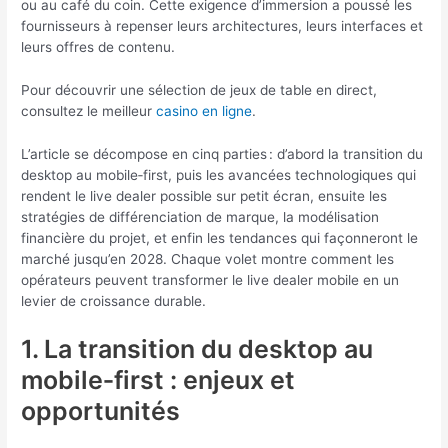
ou au café du coin. Cette exigence d’immersion a poussé les
fournisseurs à repenser leurs architectures, leurs interfaces et
leurs offres de contenu.
Pour découvrir une sélection de jeux de table en direct,
consultez le meilleur
casino en ligne
.
L’article se décompose en cinq parties : d’abord la transition du
desktop au mobile‑first, puis les avancées technologiques qui
rendent le live dealer possible sur petit écran, ensuite les
stratégies de différenciation de marque, la modélisation
financière du projet, et enfin les tendances qui façonneront le
marché jusqu’en 2028. Chaque volet montre comment les
opérateurs peuvent transformer le live dealer mobile en un
levier de croissance durable.
1. La transition du desktop au
mobile‑first : enjeux et
opportunités