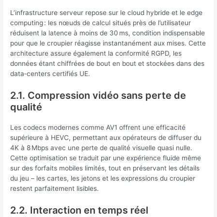
L’infrastructure serveur repose sur le cloud hybride et le edge
computing : les nœuds de calcul situés près de l’utilisateur
réduisent la latence à moins de 30 ms, condition indispensable
pour que le croupier réagisse instantanément aux mises. Cette
architecture assure également la conformité RGPD, les
données étant chiffrées de bout en bout et stockées dans des
data‑centers certifiés UE.
2.1. Compression vidéo sans perte de
qualité
Les codecs modernes comme AV1 offrent une efficacité
supérieure à HEVC, permettant aux opérateurs de diffuser du
4K à 8 Mbps avec une perte de qualité visuelle quasi nulle.
Cette optimisation se traduit par une expérience fluide même
sur des forfaits mobiles limités, tout en préservant les détails
du jeu – les cartes, les jetons et les expressions du croupier
restent parfaitement lisibles.
2.2. Interaction en temps réel