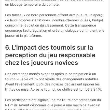
un blocage temporaire du compte.
Les tableaux de bord personnels offrent aux joueurs un aperçu
de leurs propres statistiques : nombre d’heures jouées, budget
consommé, évolution du classement. Cette transparence
encourage l’autorégulation et crée un dialogue continu entre le
joueur et la plateforme.
6. L’impact des tournois sur la
perception du jeu responsable
chez les joueurs novices
Des entretiens menés avant et après la participation à un
tournoi « Sable d’Or » ont révélé des changements notables.
Avant l’événement, 68 % des novices déclaraient ignorer les
limites de mise. Après le tournoi, ce chiffre est tombé à 34 %.
Les participants ont signalé une meilleure compréhension du
RTP : ils savent désormais que jouer à une machine avec un