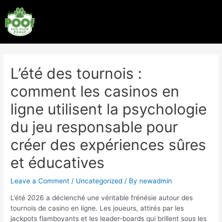
L’été des tournois :
comment les casinos en
ligne utilisent la psychologie
du jeu responsable pour
créer des expériences sûres
et éducatives
Leave a Comment
/
Uncategorized
/ By
newadmin
L’été 2026 a déclenché une véritable frénésie autour des
tournois de casino en ligne. Les joueurs, attirés par les
jackpots flamboyants et les leader‑boards qui brillent sous les