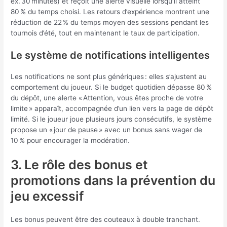
ex. 30 minutes) et reçoit une alerte visuelle lorsqu’il atteint
80 % du temps choisi. Les retours d’expérience montrent une
réduction de 22 % du temps moyen des sessions pendant les
tournois d’été, tout en maintenant le taux de participation.
Le système de notifications intelligentes
Les notifications ne sont plus génériques : elles s’ajustent au
comportement du joueur. Si le budget quotidien dépasse 80 %
du dépôt, une alerte « Attention, vous êtes proche de votre
limite » apparaît, accompagnée d’un lien vers la page de dépôt
limité. Si le joueur joue plusieurs jours consécutifs, le système
propose un « jour de pause » avec un bonus sans wager de
10 % pour encourager la modération.
3. Le rôle des bonus et
promotions dans la prévention du
jeu excessif
Les bonus peuvent être des couteaux à double tranchant.