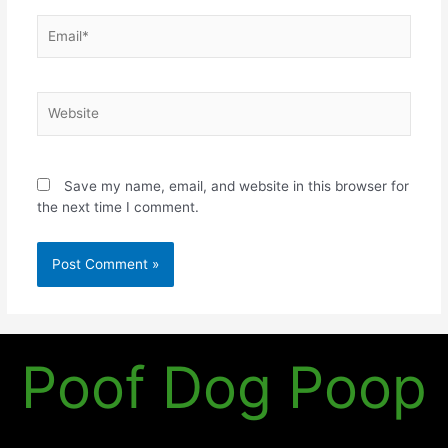
Save my name, email, and website in this browser for
the next time I comment.
Poof Dog Poop