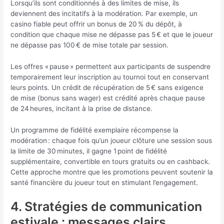
Lorsqu’ils sont conditionnés à des limites de mise, ils
deviennent des incitatifs à la modération. Par exemple, un
casino fiable peut offrir un bonus de 20 % du dépôt, à
condition que chaque mise ne dépasse pas 5 € et que le joueur
ne dépasse pas 100 € de mise totale par session.
Les offres « pause » permettent aux participants de suspendre
temporairement leur inscription au tournoi tout en conservant
leurs points. Un crédit de récupération de 5 € sans exigence
de mise (bonus sans wager) est crédité après chaque pause
de 24 heures, incitant à la prise de distance.
Un programme de fidélité exemplaire récompense la
modération : chaque fois qu’un joueur clôture une session sous
la limite de 30 minutes, il gagne 1 point de fidélité
supplémentaire, convertible en tours gratuits ou en cashback.
Cette approche montre que les promotions peuvent soutenir la
santé financière du joueur tout en stimulant l’engagement.
4. Stratégies de communication
estivale : messages clairs,