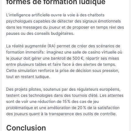
formes de formation ludique
L’intelligence artificielle ouvre la voie à des chatbots
psychologues capables de détecter des signaux émotionnels
dans les messages du joueur et de proposer en temps réel des
pauses ou des conseils budgétaires.
La réalité augmentée (RA) permet de créer des scénarios de
formation immersifs : imaginez une salle de casino virtuelle où
le joueur doit gérer une bankroll de 500 €, répartir ses mises
entre plusieurs tables et faire face à des alertes de temps.
Cette simulation renforce la prise de décision sous pression,
tout en restant ludique.
Des projets pilotes, soutenus par des régulateurs européens,
testent ces technologies dans des tournois d’été. Les attentes
sont de voir une réduction de 15 % des cas de jeu
problématique et une amélioration de 20 % de la satisfaction
des joueurs quant à la transparence des outils de contrôle.
Conclusion