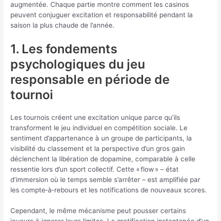
augmentée. Chaque partie montre comment les casinos
peuvent conjuguer excitation et responsabilité pendant la
saison la plus chaude de l’année.
1. Les fondements
psychologiques du jeu
responsable en période de
tournoi
Les tournois créent une excitation unique parce qu’ils
transforment le jeu individuel en compétition sociale. Le
sentiment d’appartenance à un groupe de participants, la
visibilité du classement et la perspective d’un gros gain
déclenchent la libération de dopamine, comparable à celle
ressentie lors d’un sport collectif. Cette « flow » – état
d’immersion où le temps semble s’arrêter – est amplifiée par
les compte‑à‑rebours et les notifications de nouveaux scores.
Cependant, le même mécanisme peut pousser certains