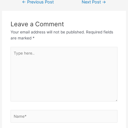
←
Previous Post
Next Post
→
Leave a Comment
Your email address will not be published.
Required fields
are marked
*