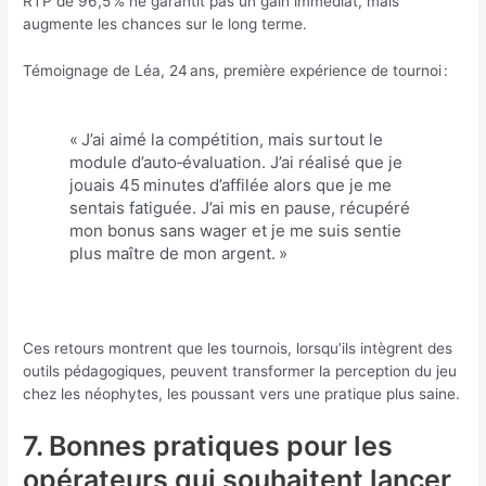
RTP de 96,5 % ne garantit pas un gain immédiat, mais
augmente les chances sur le long terme.
Témoignage de Léa, 24 ans, première expérience de tournoi :
« J’ai aimé la compétition, mais surtout le
module d’auto‑évaluation. J’ai réalisé que je
jouais 45 minutes d’affilée alors que je me
sentais fatiguée. J’ai mis en pause, récupéré
mon bonus sans wager et je me suis sentie
plus maître de mon argent. »
Ces retours montrent que les tournois, lorsqu’ils intègrent des
outils pédagogiques, peuvent transformer la perception du jeu
chez les néophytes, les poussant vers une pratique plus saine.
7. Bonnes pratiques pour les
opérateurs qui souhaitent lancer