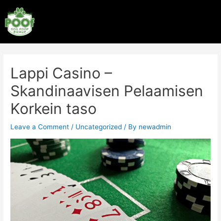
Lappi Casino –
Skandinaavisen Pelaamisen
Korkein taso
Leave a Comment
/
Uncategorized
/ By
newadmin