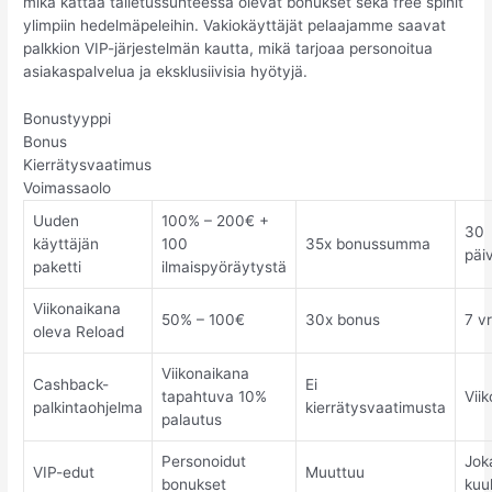
mikä kattaa talletussuhteessa olevat bonukset sekä free spinit
ylimpiin hedelmäpeleihin. Vakiokäyttäjät pelaajamme saavat
palkkion VIP-järjestelmän kautta, mikä tarjoaa personoitua
asiakaspalvelua ja eksklusiivisia hyötyjä.
Bonustyyppi
Bonus
Kierrätysvaatimus
Voimassaolo
Uuden
100% – 200€ +
30
käyttäjän
100
35x bonussumma
päi
paketti
ilmaispyöräytystä
Viikonaikana
50% – 100€
30x bonus
7 v
oleva Reload
Viikonaikana
Cashback-
Ei
tapahtuva 10%
Viik
palkintaohjelma
kierrätysvaatimusta
palautus
Personoidut
Jok
VIP-edut
Muuttuu
bonukset
kuu