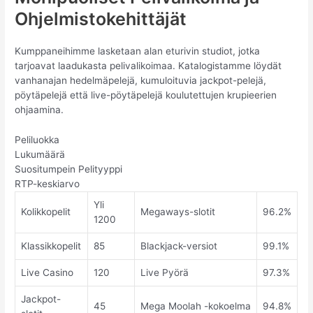
Ohjelmistokehittäjät
Kumppaneihimme lasketaan alan eturivin studiot, jotka
tarjoavat laadukasta pelivalikoimaa. Katalogistamme löydät
vanhanajan hedelmäpelejä, kumuloituvia jackpot-pelejä,
pöytäpelejä että live-pöytäpelejä koulutettujen krupieerien
ohjaamina.
Peliluokka
Lukumäärä
Suositumpein Pelityyppi
RTP-keskiarvo
Yli
Kolikkopelit
Megaways-slotit
96.2%
1200
Klassikkopelit
85
Blackjack-versiot
99.1%
Live Casino
120
Live Pyörä
97.3%
Jackpot-
45
Mega Moolah -kokoelma
94.8%