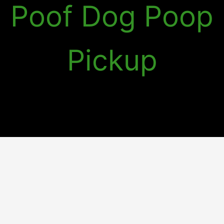
Poof Dog Poop
Pickup