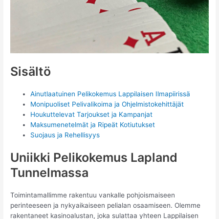
Sisältö
Ainutlaatuinen Pelikokemus Lappilaisen Ilmapiirissä
Monipuoliset Pelivalikoima ja Ohjelmistokehittäjät
Houkuttelevat Tarjoukset ja Kampanjat
Maksumenetelmät ja Ripeät Kotiutukset
Suojaus ja Rehellisyys
Uniikki Pelikokemus Lapland
Tunnelmassa
Toimintamallimme rakentuu vankalle pohjoismaiseen
perinteeseen ja nykyaikaiseen pelialan osaamiseen. Olemme
rakentaneet kasinoalustan, joka sulattaa yhteen Lappilaisen