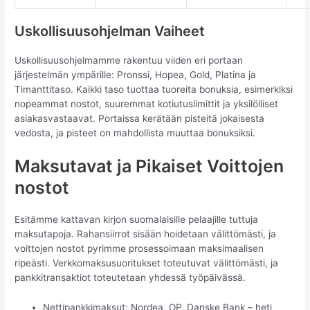
Uskollisuusohjelman Vaiheet
Uskollisuusohjelmamme rakentuu viiden eri portaan
järjestelmän ympärille: Pronssi, Hopea, Gold, Platina ja
Timanttitaso. Kaikki taso tuottaa tuoreita bonuksia, esimerkiksi
nopeammat nostot, suuremmat kotiutuslimittit ja yksilölliset
asiakasvastaavat. Portaissa kerätään pisteitä jokaisesta
vedosta, ja pisteet on mahdollista muuttaa bonuksiksi.
Maksutavat ja Pikaiset Voittojen
nostot
Esitämme kattavan kirjon suomalaisille pelaajille tuttuja
maksutapoja. Rahansiirrot sisään hoidetaan välittömästi, ja
voittojen nostot pyrimme prosessoimaan maksimaalisen
ripeästi. Verkkomaksusuoritukset toteutuvat välittömästi, ja
pankkitransaktiot toteutetaan yhdessä työpäivässä.
Nettipankkimaksut: Nordea, OP, Danske Bank – heti