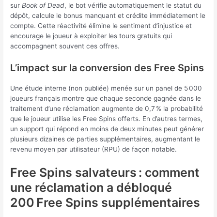
sur
Book of Dead
, le bot vérifie automatiquement le statut du
dépôt, calcule le bonus manquant et crédite immédiatement le
compte. Cette réactivité élimine le sentiment d’injustice et
encourage le joueur à exploiter les tours gratuits qui
accompagnent souvent ces offres.
L’impact sur la conversion des Free Spins
Une étude interne (non publiée) menée sur un panel de 5 000
joueurs français montre que chaque seconde gagnée dans le
traitement d’une réclamation augmente de 0,7 % la probabilité
que le joueur utilise les Free Spins offerts. En d’autres termes,
un support qui répond en moins de deux minutes peut générer
plusieurs dizaines de parties supplémentaires, augmentant le
revenu moyen par utilisateur (RPU) de façon notable.
Free Spins salvateurs : comment
une réclamation a débloqué
200 Free Spins supplémentaires