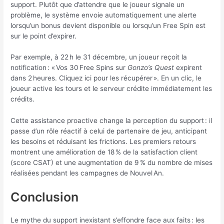
support. Plutôt que d’attendre que le joueur signale un
problème, le système envoie automatiquement une alerte
lorsqu’un bonus devient disponible ou lorsqu’un Free Spin est
sur le point d’expirer.
Par exemple, à 22 h le 31 décembre, un joueur reçoit la
notification : « Vos 30 Free Spins sur
Gonzo’s Quest
expirent
dans 2 heures. Cliquez ici pour les récupérer ». En un clic, le
joueur active les tours et le serveur crédite immédiatement les
crédits.
Cette assistance proactive change la perception du support : il
passe d’un rôle réactif à celui de partenaire de jeu, anticipant
les besoins et réduisant les frictions. Les premiers retours
montrent une amélioration de 18 % de la satisfaction client
(score CSAT) et une augmentation de 9 % du nombre de mises
réalisées pendant les campagnes de Nouvel An.
Conclusion
Le mythe du support inexistant s’effondre face aux faits : les