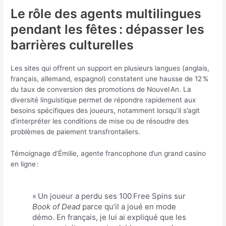
Le rôle des agents multilingues
pendant les fêtes : dépasser les
barrières culturelles
Les sites qui offrent un support en plusieurs langues (anglais,
français, allemand, espagnol) constatent une hausse de 12 %
du taux de conversion des promotions de Nouvel An. La
diversité linguistique permet de répondre rapidement aux
besoins spécifiques des joueurs, notamment lorsqu’il s’agit
d’interpréter les conditions de mise ou de résoudre des
problèmes de paiement transfrontaliers.
Témoignage d’Émilie, agente francophone d’un grand casino
en ligne :
« Un joueur a perdu ses 100 Free Spins sur
Book of Dead
parce qu’il a joué en mode
démo. En français, je lui ai expliqué que les