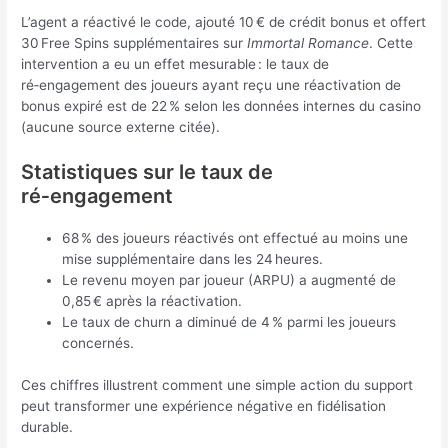
L’agent a réactivé le code, ajouté 10 € de crédit bonus et offert
30 Free Spins supplémentaires sur
Immortal Romance
. Cette
intervention a eu un effet mesurable : le taux de
ré‑engagement des joueurs ayant reçu une réactivation de
bonus expiré est de 22 % selon les données internes du casino
(aucune source externe citée).
Statistiques sur le taux de
ré‑engagement
68 % des joueurs réactivés ont effectué au moins une
mise supplémentaire dans les 24 heures.
Le revenu moyen par joueur (ARPU) a augmenté de
0,85 € après la réactivation.
Le taux de churn a diminué de 4 % parmi les joueurs
concernés.
Ces chiffres illustrent comment une simple action du support
peut transformer une expérience négative en fidélisation
durable.