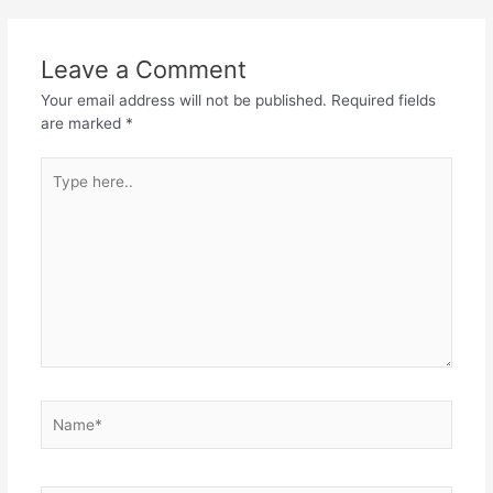
Leave a Comment
Your email address will not be published.
Required fields
are marked
*