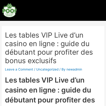
Les tables VIP Live d’un
casino en ligne : guide du
débutant pour profiter des
bonus exclusifs
Leave a Comment
/
Uncategorized
/ By
newadmin
Les tables VIP Live d’un
casino en ligne : guide du
débutant pour profiter des