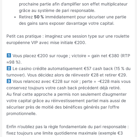
prochaine partie afin d’amplifier son effet multiplicateur
grâce au système de pari responsable.
Retirez
50 %
immédiatement pour sécuriser une partie
des gains sans exposer davantage votre capital.
Petit cas pratique : imaginez une session type sur une roulette
européenne VIP avec mise initiale €200.
Vous placez €200 sur rouge ; victoire = gain net €380 (RTP
≈98 %).
Le casino crédite automatiquement €57 cash back (15 % du
turnover). Vous décidez alors de réinvestir €28 et retirer €29.
Vous relancez avec €228 sur noir ; perte = -€228 mais vous
conservez toujours votre cash back précédent déjà retiré.
Au final cette approche a permis non seulement d’augmenter
votre capital grâce au réinvestissement partiel mais aussi de
sécuriser près de moitié des bénéfices générés par l’offre
promotionnelle.
Enfin n’oubliez pas la règle fondamentale du pari responsable :
fixez toujours une limite quotidienne maximale (exemple €3