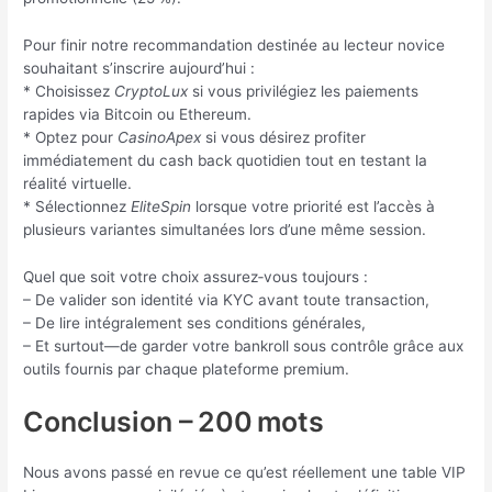
Pour finir notre recommandation destinée au lecteur novice
souhaitant s’inscrire aujourd’hui :
* Choisissez
CryptoLux
si vous privilégiez les paiements
rapides via Bitcoin ou Ethereum.
* Optez pour
CasinoApex
si vous désirez profiter
immédiatement du cash back quotidien tout en testant la
réalité virtuelle.
* Sélectionnez
EliteSpin
lorsque votre priorité est l’accès à
plusieurs variantes simultanées lors d’une même session.
Quel que soit votre choix assurez‑vous toujours :
– De valider son identité via KYC avant toute transaction,
– De lire intégralement ses conditions générales,
– Et surtout—de garder votre bankroll sous contrôle grâce aux
outils fournis par chaque plateforme premium.
Conclusion – 200 mots
Nous avons passé en revue ce qu’est réellement une table VIP