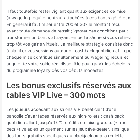
Il faut toutefois rester vigilant quant aux exigences de mise
(« wagering requirements ») attachées à ces bonus généreux.
En général il faut miser entre 20x et 30x le montant reçu
avant toute demande de retrait ; ignorer ces conditions peut
transformer un bonus attrayant en perte sèche si vous retirez
trop tôt vos gains virtuels. La meilleure stratégie consiste donc
à planifier vos sessions autour du cashback quotidien afin que
chaque mise contribue simultanément au wagering requis et
augmente votre solde réel disponible pour gravir les échelons
du programme loyalty dès vos débuts modestes.
Les bonus exclusifs réservés aux
tables VIP Live – 300 mots
Les joueurs accédant aux salons VIP bénéficient d’une
panoplie d’avantages réservés aux high‑rollers : cash back
quotidien allant jusqu’à 15 %, crédits de mise gratuits (« free
bets ») valables uniquement sur les jeux live‑dealer, ainsi que
des tours gratuits spécifiques au blackjack ou à la roulette