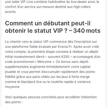
une table VIP Live combine l’adrénaline du live‑dealer avec le
confort d’un service sur‑mesure destiné aux high‑rollers
avertis.
Comment un débutant peut‑il
obtenir le statut VIP ? – 340 mots
Le chemin vers le statut VIP commence dès l’inscription sur
une plateforme fiable évaluée par Evensi.Fr. Après avoir créé
votre compte, la première étape consiste à réaliser un dépôt
initial modestement élevé – souvent €250 – accompagné d’un
code promotionnel « Welcome ». Ce bonus sans dépôt
supplémentaire augmente immédiatement votre capital
jouable et vous permet d’accumuler rapidement des points
fidélité grâce aux paris ciblés sur les jeux à forte marge
comme le blackjack live ou la roulette rapide à variance
moyenne.
Voici quelques astuces concrètes pour accélérer l’obtention
des points :