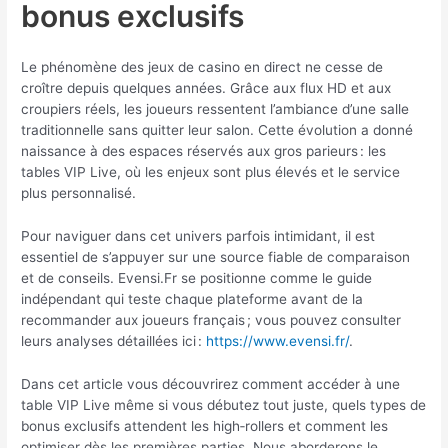
bonus exclusifs
Le phénomène des jeux de casino en direct ne cesse de
croître depuis quelques années. Grâce aux flux HD et aux
croupiers réels, les joueurs ressentent l’ambiance d’une salle
traditionnelle sans quitter leur salon. Cette évolution a donné
naissance à des espaces réservés aux gros parieurs : les
tables VIP Live, où les enjeux sont plus élevés et le service
plus personnalisé.
Pour naviguer dans cet univers parfois intimidant, il est
essentiel de s’appuyer sur une source fiable de comparaison
et de conseils. Evensi.Fr se positionne comme le guide
indépendant qui teste chaque plateforme avant de la
recommander aux joueurs français ; vous pouvez consulter
leurs analyses détaillées ici :
https://www.evensi.fr/
.
Dans cet article vous découvrirez comment accéder à une
table VIP Live même si vous débutez tout juste, quels types de
bonus exclusifs attendent les high‑rollers et comment les
optimiser dès les premières parties. Nous aborderons le