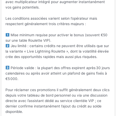
avec multiplicateur intégré pour augmenter instantanément
vos gains potentiels.
Les conditions associées varient selon l’opérateur mais
respectent généralement trois critères majeurs :
Mise minimum requise pour activer le bonus (souvent €50
sur une table Roulette VIP).
Jeu limité : certains crédits ne peuvent être utilisés que sur
la variante « Live Lightning Roulette », dont la volatilité élevée
crée des opportunités rapides mais aussi plus risquées.
Période valide : la plupart des offres expirent après 30 jours
calendaires ou après avoir atteint un plafond de gains fixés à
€5 000.
Pour réclamer ces promotions il suffit généralement deux clics
depuis votre tableau de bord personnel ou via une discussion
directe avec l’assistant dédié au service clientèle VIP ; ce
dernier confirme instantanément l’ajout du crédit au solde
disponible.