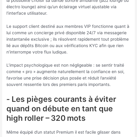
la possibilité choisir sa bande sonore ambiante (jazz lounge ou
électro lounge) ainsi qu’un éclairage virtuel ajustable via
l’interface utilisateur.
Le support client destiné aux membres VIP fonctionne quant à
lui comme un concierge privé disponible 24/7 via messagerie
instantanée exclusive ; ils résolvent rapidement tout problème
lié aux dépôts Bitcoin ou aux vérifications KYC afin que rien
n’interrompe votre flux ludique.
L’impact psychologique est non négligeable : se sentir traité
comme «​ pro ​» augmente naturellement la confiance en soi,
favorise une prise décision plus posée et réduit l’anxiété
souvent ressentie lors des premiers paris importants.
‑ Les pièges courants à éviter
quand on débute en tant que
high roller – 320 mots
Même équipé d’un statut Premium il est facile glisser dans