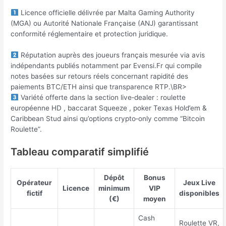
Licence officielle délivrée par Malta Gaming Authority
(MGA) ou Autorité Nationale Française (ANJ) garantissant
conformité réglementaire et protection juridique.
Réputation auprès des joueurs français mesurée via avis
indépendants publiés notamment par Evensi.Fr qui compile
notes basées sur retours réels concernant rapidité des
paiements BTC/ETH ainsi que transparence RTP.\BR>
Variété offerte dans la section live‑dealer : roulette
européenne HD , baccarat Squeeze , poker Texas Hold’em &
Caribbean Stud ainsi qu’options crypto‑only comme “Bitcoin
Roulette”.
Tableau comparatif simplifié
Dépôt
Bonus
Opérateur
Jeux Live
Licence
minimum
VIP
fictif
disponibles
(€)
moyen
Cash
Roulette VR,