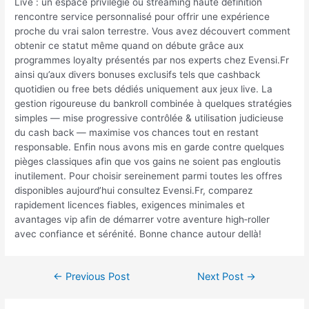
Live : un espace privilégié où streaming haute définition
rencontre service personnalisé pour offrir une expérience
proche du vrai salon terrestre.​ Vous avez découvert comment
obtenir ce statut même quand on débute grâce aux
programmes loyalty présentés par nos experts chez Evensi.Fr
ainsi qu’aux divers bonuses exclusifs tels que cashback
quotidien ou free bets dédiés uniquement aux jeux live.​ La
gestion rigoureuse du bankroll combinée à quelques stratégies
simples — mise progressive contrôlée & utilisation judicieuse
du cash back — maximise vos chances tout en restant
responsable.​ Enfin nous avons mis en garde contre quelques
pièges classiques afin que vos gains ne soient pas engloutis
inutilement.​ Pour choisir sereinement parmi toutes les offres
disponibles aujourd’hui consultez Evensi.Fr, comparez
rapidement licences fiables, exigences minimales et
avantages vip afin de démarrer votre aventure high‑roller
avec confiance et sérénité.​ Bonne chance autour dellà!
←
Previous Post
Next Post
→