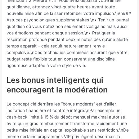
méthode « 24‑heure » : si vous avez dépassé votre limite
quotidienne, attendez vingt‑quatre heures avant toute
nouvelle mise afin de laisser retomber votre impulsion.\n\n###
Astuces psychologiques supplémentaires \n• Tenir un journal
quotidien où vous notez non seulement vos gains mais aussi
vos émotions pendant chaque session.\n• Pratiquer la
respiration profonde pendant deux minutes dès qu’une alerte
temps apparaît – cela réduit naturellement l’envie
compulsive.\nCes techniques combinées assurent que votre
budget reste flexible tout en conservant une discipline
rigoureuse adaptée à votre style de vie.
Les bonus intelligents qui
encouragent la modération
Le concept clé derrière les “bonus modérés” est d’allier
incitation financière et contrôle intégré.\nPar exemple un
cash‑back limité à 15 % du dépôt mensuel maximal autorisé
évite qu’un gros remboursement transforme rapidement une
petite mise initiale en capital exploitable sans restriction.\nDe
même certains programmes VIP privilégient désormais la