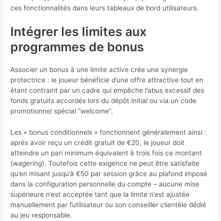
ces fonctionnalités dans leurs tableaux de bord utilisateurs.
Intégrer les limites aux
programmes de bonus
Associer un bonus à une limite active crée une synergie
protectrice : le joueur bénéficie d’une offre attractive tout en
étant contraint par un cadre qui empêche l’abus excessif des
fonds gratuits accordés lors du dépôt initial ou via un code
promotionnel spécial “welcome”.
Les « bonus conditionnels » fonctionnent généralement ainsi :
après avoir reçu un crédit gratuit de €20, le joueur doit
atteindre un pari minimum équivalent à trois fois ce montant
(
wagering
). Toutefois cette exigence ne peut être satisfaite
qu’en misant jusqu’à €50 par session grâce au plafond imposé
dans la configuration personnelle du compte – aucune mise
supérieure n’est acceptée tant que la limite n’est ajustée
manuellement par l’utilisateur ou son conseiller clientèle dédié
au jeu responsable.