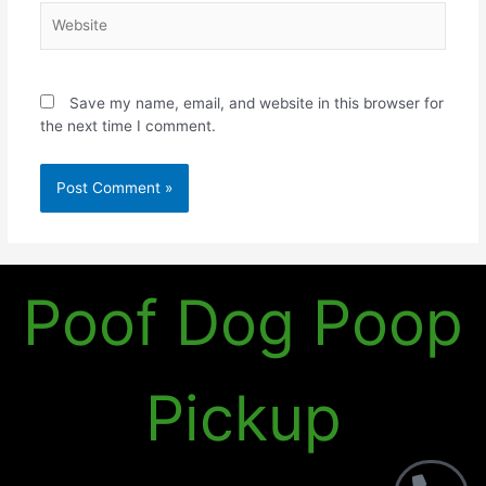
Save my name, email, and website in this browser for
the next time I comment.
Poof Dog Poop
Pickup