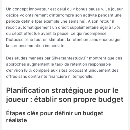
Un concept innovateur est celui du « bonus pause ». Le joueur
décide volontairement d’interrompre son activité pendant une
période définie (par exemple une semaine). À son retour il
reçoit automatiquement un crédit supplémentaire égal à 15 %
du dépôt effectué avant la pause, ce qui récompense
l’autodiscipline tout en stimulant la rétention sans encourager
la surconsommation immédiate.
Des études menées par Silversantestudy.Fr montrent que ces
approches augmentent le taux de rétention responsable
d’environ 18 % comparé aux sites proposant uniquement des
offres sans contrainte financière ni temporelle.
Planification stratégique pour le
joueur : établir son propre budget
Étapes clés pour définir un budget
réaliste