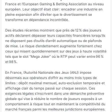
France et l’European Gaming & Betting Association au niveau
européen. Leur objectif était clair : encadrer une industrie en
pleine expansion afin d’éviter que le divertissement se
transforme en dépendance incontrôlée.
Des études récentes montrent que près de 12 % des joueurs
actifs déclarent dépasser leurs capacités financières lorsqu’ils
ne disposent pas d’outils d’arrêt automatique ou de plafonds
de mise. Le risque d’endettement augmente fortement chez
ceux qui misent quotidiennement sur des jeux à haute volatilité
tels que le slot “Mega Joker” où le RTP peut varier entre 96 %
et 98 %.
En France, l’Autorité Nationale des Jeux (ANJ) impose
désormais aux opérateurs d’offrir au moins trois types de
limites : dépôt maximal mensuel, auto‑exclusion temporaire et
affichage clair du temps passé sur chaque session. Ces
exigences légales s’inscrivent dans une démarche préventive
globale qui vise à réduire le nombre de joueurs exposés à un
comportement à risque tout en maintenant la compétitivité du
marché français parmi les meilleures juridictions européennes.