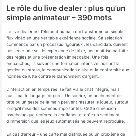
Le rôle du live dealer : plus qu’un
simple animateur – 390 mots
Le live dealer est l’élément humain qui transforme un simple
flux vidéo en une véritable expérience sociale. Sa sélection
commence par un processus rigoureux : les candidats doivent
posséder une solide expérience de table, une maîtrise parfaite
des règles et une présentation impeccable. Une fois
embauchés, ils suivent une formation intensive incluant la
gestion du stress, la communication claire et la conformité aux
normes de lutte contre le blanchiment d’argent.
L’interaction en temps réel se fait via le chat intégré, mais
aussi par le langage corporel. Un sourire, un hochement de
tête ou un geste de la main peuvent rassurer le joueur, surtout
lorsqu’il mise des sommes importantes. Cette dimension
psychologique renforce la confiance et crée un sentiment
d’immersion que les jeux automatisés ne peuvent reproduire.
En cas d’erreur – une carte mal distribuée ou un problème de