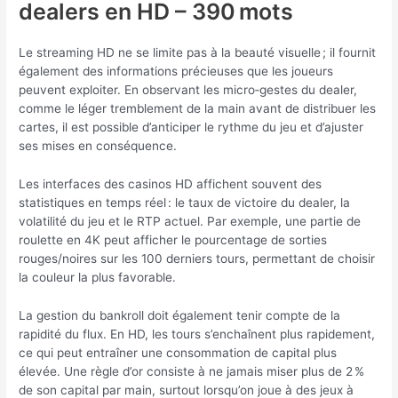
dealers en HD – 390 mots
Le streaming HD ne se limite pas à la beauté visuelle ; il fournit
également des informations précieuses que les joueurs
peuvent exploiter. En observant les micro‑gestes du dealer,
comme le léger tremblement de la main avant de distribuer les
cartes, il est possible d’anticiper le rythme du jeu et d’ajuster
ses mises en conséquence.
Les interfaces des casinos HD affichent souvent des
statistiques en temps réel : le taux de victoire du dealer, la
volatilité du jeu et le RTP actuel. Par exemple, une partie de
roulette en 4K peut afficher le pourcentage de sorties
rouges/noires sur les 100 derniers tours, permettant de choisir
la couleur la plus favorable.
La gestion du bankroll doit également tenir compte de la
rapidité du flux. En HD, les tours s’enchaînent plus rapidement,
ce qui peut entraîner une consommation de capital plus
élevée. Une règle d’or consiste à ne jamais miser plus de 2 %
de son capital par main, surtout lorsqu’on joue à des jeux à