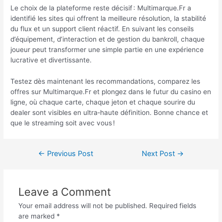
Le choix de la plateforme reste décisif : Multimarque.Fr a
identifié les sites qui offrent la meilleure résolution, la stabilité
du flux et un support client réactif. En suivant les conseils
d’équipement, d’interaction et de gestion du bankroll, chaque
joueur peut transformer une simple partie en une expérience
lucrative et divertissante.
Testez dès maintenant les recommandations, comparez les
offres sur Multimarque.Fr et plongez dans le futur du casino en
ligne, où chaque carte, chaque jeton et chaque sourire du
dealer sont visibles en ultra‑haute définition. Bonne chance et
que le streaming soit avec vous !
←
Previous Post
Next Post
→
Leave a Comment
Your email address will not be published.
Required fields
are marked
*