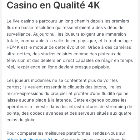
Casino en Qualité 4K
Le live casino a parcouru un long chemin depuis les premiers
flux en basse résolution qui ressemblaient à des vidéos de
surveillance. Aujourd’hui, les joueurs exigent une immersion
totale, comparable à la salle de jeu physique, et la technologie
HD/4K est le moteur de cette évolution. Grâce à des caméras
ultra‑nettes, des studios éclairés comme des plateaux de
télévision et des dealers en direct capables de réagir en temps
réel, l’expérience en ligne devient presque palpable.
Les joueurs modernes ne se contentent plus de voir les
cartes ; ils veulent ressentir le cliquetis des jetons, lire les
micro‑expressions du croupier et profiter d’une fluidité qui ne
laisse aucune place à la latence. Cette exigence pousse les
opérateurs à investir dans des infrastructures de streaming de
pointe, des codecs avancés et des serveurs situés aux quatre
coins du globe.
Pour comparer les meilleures plateformes, rendez‑vous sur
https://multimarque.fr/
qui répertorie les casinos en ligne les