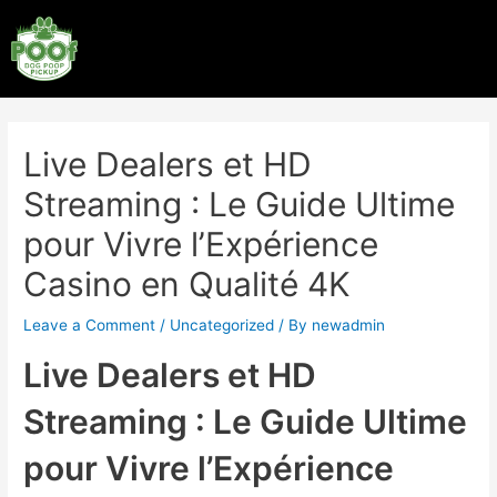
Live Dealers et HD
Streaming : Le Guide Ultime
pour Vivre l’Expérience
Casino en Qualité 4K
Leave a Comment
/
Uncategorized
/ By
newadmin
Live Dealers et HD
Streaming : Le Guide Ultime
pour Vivre l’Expérience