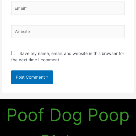
Save my name, email, and website in this browser for
the next time I comment.
Poof Dog Poop