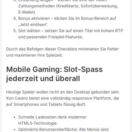
Zahlungsmethoden (Kreditkarte, Sofortüberweisung,
E‑Wallet).
Bonus aktivieren – klicken Sie im Bonus‑Bereich auf
„Jetzt einlösen“.
Slot wählen – setzen Sie auf einen Titel mit hohem RTP
und passenden Freispiel‑Features.
Durch das Befolgen dieser Checkliste minimieren Sie Fehler
und maximieren Ihre Spielzeit.
Mobile Gaming: Slot‑Spass
jederzeit und überall
Heutige Spieler wollen nicht an den Desktop gebunden sein.
Xon Casino bietet eine vollständig responsive Plattform, die
auf Smartphones und Tablets flüssig läuft.
Schnelle Ladezeiten dank moderner
HTML5‑Technologie.
Optimierte Benutzeroberfläche: Alle Menüs sind