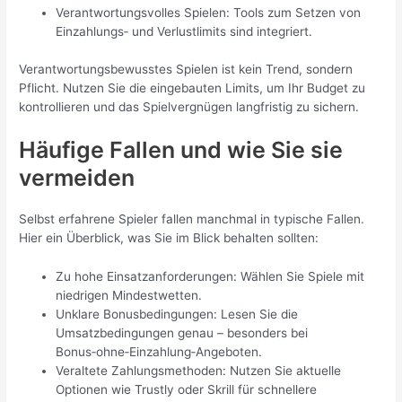
Verantwortungsvolles Spielen: Tools zum Setzen von
Einzahlungs‑ und Verlustlimits sind integriert.
Verantwortungsbewusstes Spielen ist kein Trend, sondern
Pflicht. Nutzen Sie die eingebauten Limits, um Ihr Budget zu
kontrollieren und das Spielvergnügen langfristig zu sichern.
Häufige Fallen und wie Sie sie
vermeiden
Selbst erfahrene Spieler fallen manchmal in typische Fallen.
Hier ein Überblick, was Sie im Blick behalten sollten:
Zu hohe Einsatzanforderungen: Wählen Sie Spiele mit
niedrigen Mindestwetten.
Unklare Bonusbedingungen: Lesen Sie die
Umsatzbedingungen genau – besonders bei
Bonus‑ohne‑Einzahlung‑Angeboten.
Veraltete Zahlungsmethoden: Nutzen Sie aktuelle
Optionen wie Trustly oder Skrill für schnellere