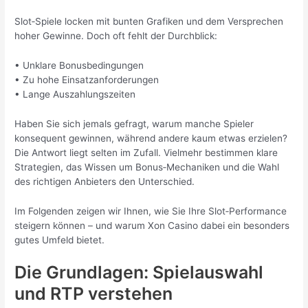
Slot‑Spiele locken mit bunten Grafiken und dem Versprechen
hoher Gewinne. Doch oft fehlt der Durchblick:
• Unklare Bonusbedingungen
• Zu hohe Einsatzanforderungen
• Lange Auszahlungszeiten
Haben Sie sich jemals gefragt, warum manche Spieler
konsequent gewinnen, während andere kaum etwas erzielen?
Die Antwort liegt selten im Zufall. Vielmehr bestimmen klare
Strategien, das Wissen um Bonus‑Mechaniken und die Wahl
des richtigen Anbieters den Unterschied.
Im Folgenden zeigen wir Ihnen, wie Sie Ihre Slot‑Performance
steigern können – und warum Xon Casino dabei ein besonders
gutes Umfeld bietet.
Die Grundlagen: Spielauswahl
und RTP verstehen