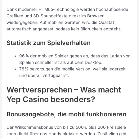
Dank moderner HTML5‑Technologie werden hochauflösende
Grafiken und 3D‑Soundeffekte direkt im Browser
wiedergegeben. Auf mobilen Geräten wird die Qualität
automatisch angepasst, sodass kein Bildruckeln entsteht.
Statistik zum Spielverhalten
96 % der mobilen Spieler geben an, dass das Laden von
Spielen schneller ist als auf dem Desktop.
78 % bevorzugen die mobile Version, weil sie jederzeit
und überall verfügbar ist.
Wertversprechen – Was macht
Yep Casino besonders?
Bonusangebote, die mobil funktionieren
Der Willkommensbonus von bis zu 500 € plus 200 Freispiele
kann direkt über das Handy aktiviert werden. Zusätzlich gibt