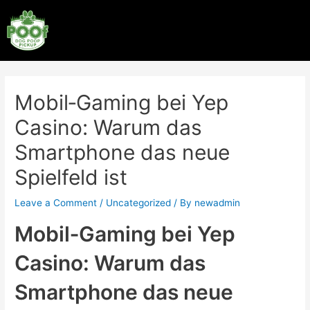
Mobil‑Gaming bei Yep
Casino: Warum das
Smartphone das neue
Spielfeld ist
Leave a Comment
/
Uncategorized
/ By
newadmin
Mobil‑Gaming bei Yep
Casino: Warum das
Smartphone das neue