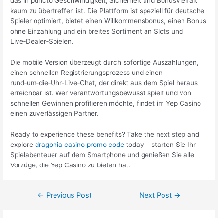
das in puncto Geschwindigkeit, Sicherheit und Bonusvielfalt
kaum zu übertreffen ist. Die Plattform ist speziell für deutsche
Spieler optimiert, bietet einen Willkommensbonus, einen Bonus
ohne Einzahlung und ein breites Sortiment an Slots und
Live‑Dealer‑Spielen.
Die mobile Version überzeugt durch sofortige Auszahlungen,
einen schnellen Registrierungsprozess und einen
rund‑um‑die‑Uhr‑Live‑Chat, der direkt aus dem Spiel heraus
erreichbar ist. Wer verantwortungsbewusst spielt und von
schnellen Gewinnen profitieren möchte, findet im Yep Casino
einen zuverlässigen Partner.
Ready to experience these benefits? Take the next step and
explore
dragonia casino promo code
today – starten Sie Ihr
Spielabenteuer auf dem Smartphone und genießen Sie alle
Vorzüge, die Yep Casino zu bieten hat.
←
Previous Post
Next Post
→