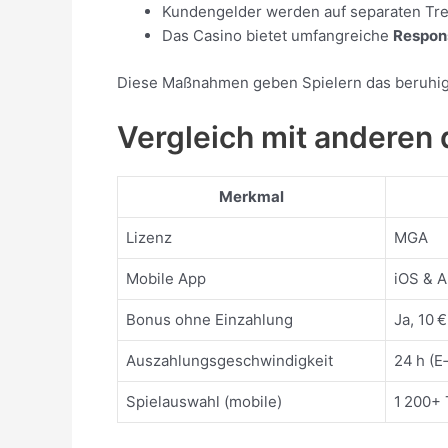
Kundengelder werden auf separaten Tre
Das Casino bietet umfangreiche
Respon
Diese Maßnahmen geben Spielern das beruhigen
Vergleich mit anderen
Merkmal
Lizenz
MGA
Mobile App
iOS & A
Bonus ohne Einzahlung
Ja, 10 
Auszahlungsgeschwindigkeit
24 h (E
Spielauswahl (mobile)
1 200+ T