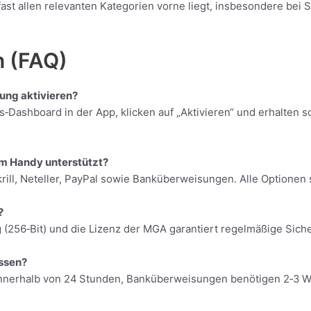
 fast allen relevanten Kategorien vorne liegt, insbesondere be
n (FAQ)
ung aktivieren?
‑Dashboard in der App, klicken auf „Aktivieren“ und erhalten s
m Handy unterstützt?
krill, Neteller, PayPal sowie Banküberweisungen. Alle Optionen 
?
 (256‑Bit) und die Lizenz der MGA garantiert regelmäßige Sich
assen?
t innerhalb von 24 Stunden, Banküberweisungen benötigen 2‑3 W