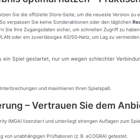
tzen Sie die offizielle Store‑Seite, um die neueste Version zu e
So verpassen Sie keine Sonderaktionen oder den täglichen
Re
n Sie Ihre Zugangsdaten sicher, um schnellen Zugriff zu haben
WLAN oder ein zuverlässiges 4G/5G‑Netz, um Lag zu vermeiden
s ein Spiel gestartet, nur um wegen schlechter Verbind
 Unterbrechungen und maximieren Ihren Spielspaß.
erung – Vertrauen Sie dem Anbi
rity (MGA) lizenziert und unterliegt strengen Auflagen zum Spi
g von unabhängigen Prüflaboren (z. B. eCOGRA) getestet.