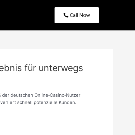
Call Now
lebnis für unterwegs
 % der deutschen Online‑Casino‑Nutzer
erliert schnell potenzielle Kunden.