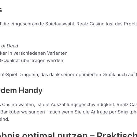
s
st die eingeschränkte Spielauswahl. Realz Casino löst das Probl
 of Dead
oker in verschiedenen Varianten
HD-Qualität übertragen werden
‑Spiel Dragonia, das dank seiner optimierten Grafik auch auf k
f dem Handy
 Casino wählen, ist die Auszahlungsgeschwindigkeit. Realz Ca
r Banküberweisungen – auch wenn Sie die Anfrage per Smartph
sind.
ebnis optimal nutzen – Praktisc