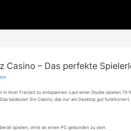
z Casino – Das perfekte Spieler
min
 in ihrer Freizeit zu entspannen. Laut einer Studie spielen 70
s bedeutet: Ein Casino, das nur am Desktop gut funktioniert, v
berall spielen, ohne an einen PC gebunden zu sein.