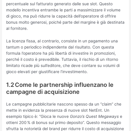
percentuale sul fatturato generato dalle sue slot. Questo
modello incentiva entrambe le parti a massimizzare il volume
di gioco, ma può ridurre la capacità dell’operatore di offrire
bonus molto generosi, poiché parte del margine è già destinata
al fornitore.
La licenza fissa, al contrario, consiste in un pagamento una
tantum o periodico indipendente dal risultato. Con questa
formula l’operatore ha più libertà di investire in promozioni,
perché il costo è prevedibile. Tuttavia, il rischio di un ritorno
limitato ricade più sull’editore, che deve contare su volumi di
gioco elevati per giustificare l’investimento.
1.2 Come le partnership influenzano le
campagne di acquisizione
Le campagne pubblicitarie nascono spesso da un “claim” che
mette in evidenza la presenza di nuove slot NetEnt. Un
esempio tipico è: “Gioca le nuove
Gonzo’s Quest Megaways
e
ottieni 200 % di bonus sul primo deposito”. Questo messaggio
sfrutta la notorietà del brand per ridurre il costo di acquisizione