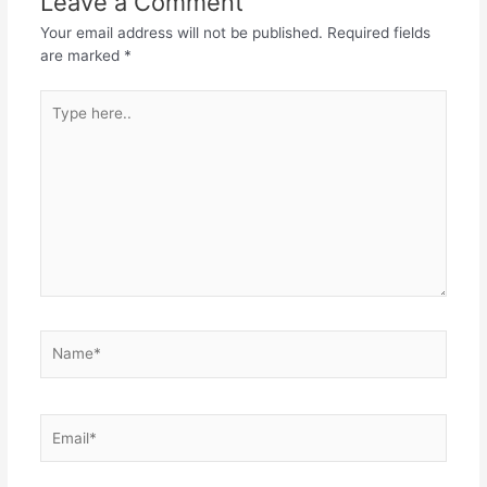
Leave a Comment
Your email address will not be published.
Required fields
are marked
*