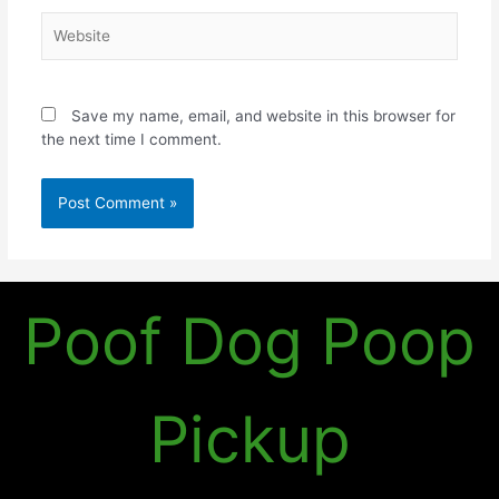
Save my name, email, and website in this browser for
the next time I comment.
Poof Dog Poop
Pickup