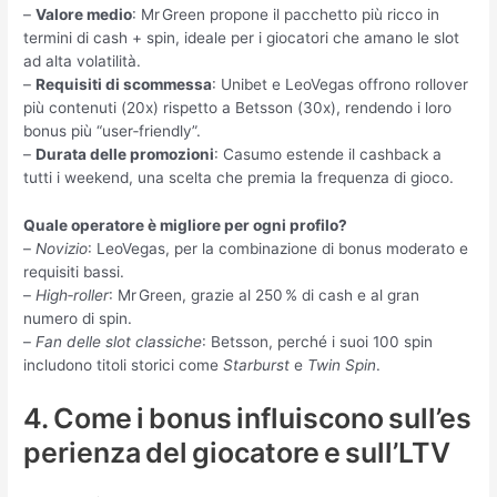
–
Valore medio
: Mr Green propone il pacchetto più ricco in
termini di cash + spin, ideale per i giocatori che amano le slot
ad alta volatilità.
–
Requisiti di scommessa
: Unibet e LeoVegas offrono rollover
più contenuti (20x) rispetto a Betsson (30x), rendendo i loro
bonus più “user‑friendly”.
–
Durata delle promozioni
: Casumo estende il cashback a
tutti i weekend, una scelta che premia la frequenza di gioco.
Quale operatore è migliore per ogni profilo?
–
Novizio
: LeoVegas, per la combinazione di bonus moderato e
requisiti bassi.
–
High‑roller
: Mr Green, grazie al 250 % di cash e al gran
numero di spin.
–
Fan delle slot classiche
: Betsson, perché i suoi 100 spin
includono titoli storici come
Starburst
e
Twin Spin
.
4. Come i bonus influiscono sull’es
perienza del giocatore e sull’LTV