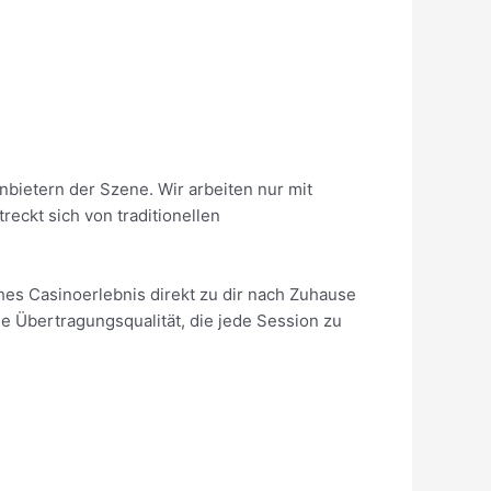
bietern der Szene. Wir arbeiten nur mit
reckt sich von traditionellen
ches Casinoerlebnis direkt zu dir nach Zuhause
e Übertragungsqualität, die jede Session zu