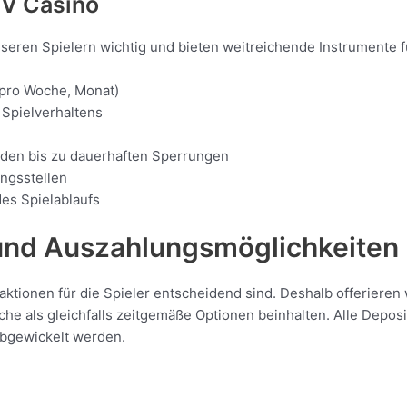
NV Casino
seren Spielern wichtig und bieten weitreichende Instrumente fü
 pro Woche, Monat)
 Spielverhaltens
den bis zu dauerhaften Sperrungen
ngsstellen
es Spielablaufs
 und Auszahlungsmöglichkeiten
ktionen für die Spieler entscheidend sind. Deshalb offerieren 
he als gleichfalls zeitgemäße Optionen beinhalten. Alle Deposit
bgewickelt werden.