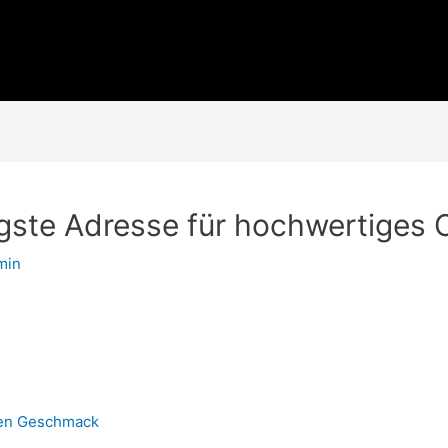
igste Adresse für hochwertiges 
min
hen Geschmack