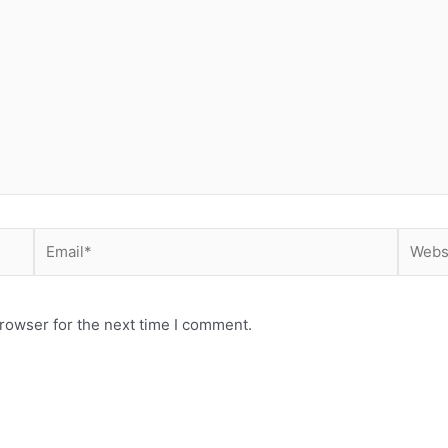
rowser for the next time I comment.