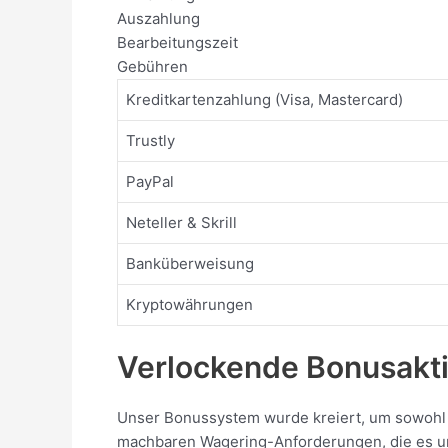
Auszahlung
Bearbeitungszeit
Gebühren
Kreditkartenzahlung (Visa, Mastercard)
Trustly
PayPal
Neteller & Skrill
Banküberweisung
Kryptowährungen
Verlockende Bonusakt
Unser Bonussystem wurde kreiert, um sowohl 
machbaren Wagering-Anforderungen, die es uns