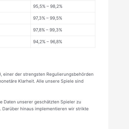
95,5% – 98,2%
97,3% – 99,5%
97,8% – 99,3%
94,2% – 96,8%
), einer der strengsten Regulierungsbehörden
onetäre Klarheit. Alle unsere Spiele sind
 Daten unserer geschätzten Spieler zu
. Darüber hinaus implementieren wir strikte