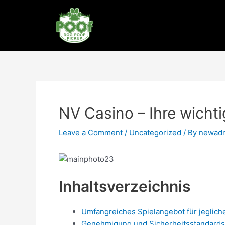
NV Casino – Ihre wicht
Leave a Comment
/
Uncategorized
/ By
newad
Inhaltsverzeichnis
Umfangreiches Spielangebot für jeglic
Genehmigung und Sicherheitsstandards