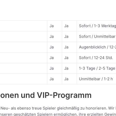
Ja
Ja
Sofort / 1-3 Werkta
Ja
Ja
Sofort / Unmittelbar
Ja
Ja
Augenblicklich / 12-
Ja
Ja
Sofort / 12-24 Std.
Ja
Ja
1-3 Tage / 2-5 Tage
Ja
Ja
Unmittelbar / 1-2 h
ionen und VIP-Programm
Neu- als ebenso treue Spieler gleichmäßig zu honorieren. W
eren geschätzten Spielern ermöglichen, ihre erzielten Gewin