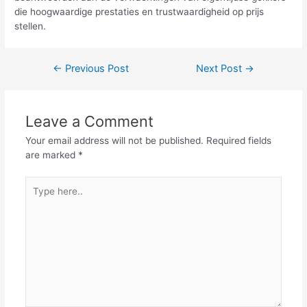
die hoogwaardige prestaties en trustwaardigheid op prijs
stellen.
←
Previous Post
Next Post
→
Leave a Comment
Your email address will not be published.
Required fields
are marked
*