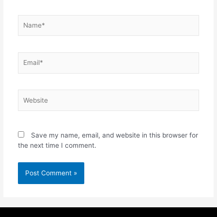
Save my name, email, and website in this browser for
the next time I comment.