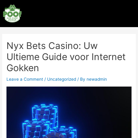
Nyx Bets Casino: Uw
Ultieme Guide voor Internet
Gokken
Leave a Comment
/
Uncategorized
/ By
newadmin