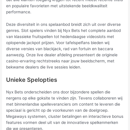
en populaire favorieten met uitstekende beeldkwaliteit
performance.
Deze diversiteit in ons spelaanbod breidt zich uit over diverse
genres. Slot spelers vinden bij Nyx Bets het complete aanbod
van klassieke fruitspellen tot hedendaagse videoslots met
oplopende jackpot prijzen. Voor tafelspelfans bieden wij
diverse versies van blackjack, rad van fortuin en baccara
aanwezig. Onze live dealer afdeling presenteert de originele
casino-ervaring rechtstreeks naar jouw beeldscherm, met
bekwame dealers die live sessies leiden.
Unieke Spelopties
Nyx Bets onderscheiden ons door bijzondere spellen die
nergens op elke goksite te vinden zijn. Tevens collaboreren wij
met binnenlandse spelleveranciers om content te leveren die
speciaal is gericht op de voorkeuren van de doelgroep.
Megaways systemen, cluster betalingen en interactieve bonus
features vormen deel uit van de innovatieve spelkenmerken
die we presenteren.